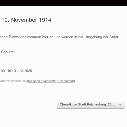
: 10. November 1914
izische Einwohner kommen hier an und werden in der Umgebung der Stadt
r Cholera.
1901 bis 31.12.1929
erschlagwortet mit
galizische Flüchtlinge
,
Reichenberg
.
Chronik der Stadt Reichenberg: 26.…
→