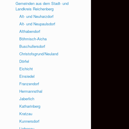
Gemeinden aus dem Stadt- und
Landkreis Reichenberg
Alt- und Neuharzdorf
Alt- und Neupaulsdorf
Althabendorf
Böhmisch-Aicha
Buschullersdorf
Christofsgrund/Neuland
Dörfel
Eichicht
Einsiedel
Franzendorf
Hermannsthal
Jaberlich
Katharinberg
Kratzau
Kunnersdorf
Liebenau