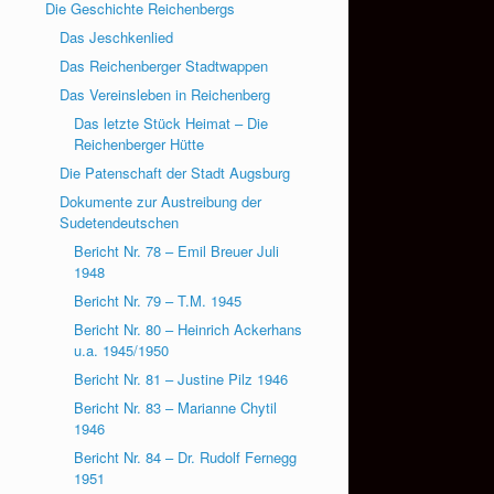
Die Geschichte Reichenbergs
Das Jeschkenlied
Das Reichenberger Stadtwappen
Das Vereinsleben in Reichenberg
Das letzte Stück Heimat – Die
Reichenberger Hütte
Die Patenschaft der Stadt Augsburg
Dokumente zur Austreibung der
Sudetendeutschen
Bericht Nr. 78 – Emil Breuer Juli
1948
Bericht Nr. 79 – T.M. 1945
Bericht Nr. 80 – Heinrich Ackerhans
u.a. 1945/1950
Bericht Nr. 81 – Justine Pilz 1946
Bericht Nr. 83 – Marianne Chytil
1946
Bericht Nr. 84 – Dr. Rudolf Fernegg
1951