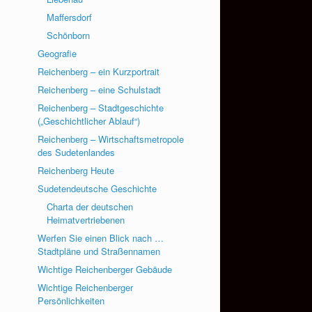
Maffersdorf
Schönborn
Geografie
Reichenberg – ein Kurzportrait
Reichenberg – eine Schulstadt
Reichenberg – Stadtgeschichte
(„Geschichtlicher Ablauf“)
Reichenberg – Wirtschaftsmetropole
des Sudetenlandes
Reichenberg Heute
Sudetendeutsche Geschichte
Charta der deutschen
Heimatvertriebenen
Werfen Sie einen Blick nach …
Stadtpläne und Straßennamen
Wichtige Reichenberger Gebäude
Wichtige Reichenberger
Persönlichkeiten