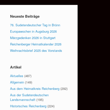
Neueste Beiträge
76. Sudetendeutscher Tag in Brünn
Europawochen in Augsburg 2026
Märzgedenken 2026 in Stuttgart
Reichenberger Heimatkalender 2026
Weihnachtsbrief 2025 des Vorstands
Artikel
Aktuelles
(487)
Allgemein
(149)
Aus dem Heimatkreis Reichenberg
(292)
Aus der Sudetendeutschen
Landsmannschaft
(195)
Historisches Reichenberg
(224)