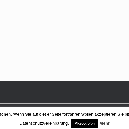
hen. Wenn Sie auf dieser Seite fortfahren wollen akzeptieren Sie bi
Heimatkreis Reichenberg Stadt und Land e.V.
Theme by
SiteOrigin
Datenschutzvereinbarung.
Mehr
Akzeptieren