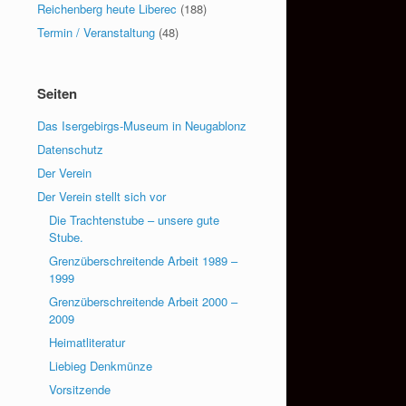
Reichenberg heute Liberec
(188)
Termin / Veranstaltung
(48)
Seiten
Das Isergebirgs-Museum in Neugablonz
Datenschutz
Der Verein
Der Verein stellt sich vor
Die Trachtenstube – unsere gute
Stube.
Grenzüberschreitende Arbeit 1989 –
1999
Grenzüberschreitende Arbeit 2000 –
2009
Heimatliteratur
Liebieg Denkmünze
Vorsitzende