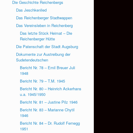
Die Geschichte Reichenbergs
Das Jeschkenlied
Das Reichenberger Stadtwappen
Das Vereinsleben in Reichenberg
Das letzte Stück Heimat – Die
Reichenberger Hütte
Die Patenschaft der Stadt Augsburg
Dokumente zur Austreibung der
Sudetendeutschen
Bericht Nr. 78 – Emil Breuer Juli
1948
Bericht Nr. 79 – T.M. 1945
Bericht Nr. 80 – Heinrich Ackerhans
u.a. 1945/1950
Bericht Nr. 81 – Justine Pilz 1946
Bericht Nr. 83 – Marianne Chytil
1946
Bericht Nr. 84 – Dr. Rudolf Fernegg
1951