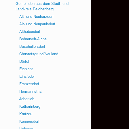
Gemeinden aus dem Stadt- und
Landkreis Reichenberg
Alt- und Neuharzdorf
Alt- und Neupaulsdorf
Althabendorf
Böhmisch-Aicha
Buschullersdorf
Christofsgrund/Neuland
Dörfel
Eichicht
Einsiedel
Franzendorf
Hermannsthal
Jaberlich
Katharinberg
Kratzau
Kunnersdorf
Liebenau