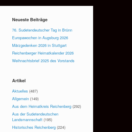
Neueste Beiträge
76. Sudetendeutscher Tag in Brünn
Europawochen in Augsburg 2026
Märzgedenken 2026 in Stuttgart
Reichenberger Heimatkalender 2026
Weihnachtsbrief 2025 des Vorstands
Artikel
Aktuelles
(487)
Allgemein
(149)
Aus dem Heimatkreis Reichenberg
(292)
Aus der Sudetendeutschen
Landsmannschaft
(195)
Historisches Reichenberg
(224)