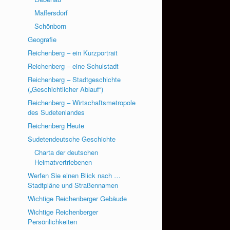
Maffersdorf
Schönborn
Geografie
Reichenberg – ein Kurzportrait
Reichenberg – eine Schulstadt
Reichenberg – Stadtgeschichte
(„Geschichtlicher Ablauf“)
Reichenberg – Wirtschaftsmetropole
des Sudetenlandes
Reichenberg Heute
Sudetendeutsche Geschichte
Charta der deutschen
Heimatvertriebenen
Werfen Sie einen Blick nach …
Stadtpläne und Straßennamen
Wichtige Reichenberger Gebäude
Wichtige Reichenberger
Persönlichkeiten