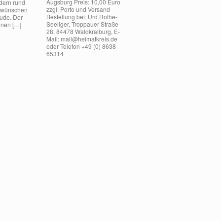
Augsburg Preis: 10,00 Euro
ldern rund
zzgl. Porto und Versand
 wünschen
Bestellung bei: Urd Rothe-
eude. Der
Seeliger, Troppauer Straße
einen […]
28, 84478 Waldkraiburg, E-
Mail: mail@heimatkreis.de
oder Telefon +49 (0) 8638
65314