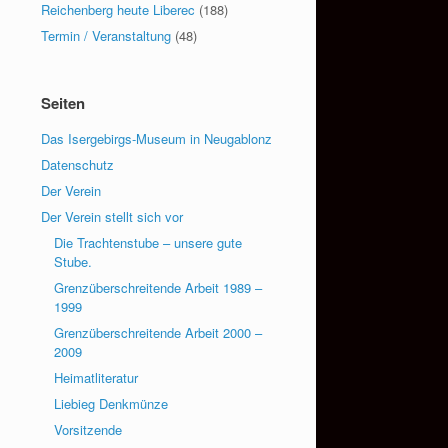
Reichenberg heute Liberec
(188)
Termin / Veranstaltung
(48)
Seiten
Das Isergebirgs-Museum in Neugablonz
Datenschutz
Der Verein
Der Verein stellt sich vor
Die Trachtenstube – unsere gute
Stube.
Grenzüberschreitende Arbeit 1989 –
1999
Grenzüberschreitende Arbeit 2000 –
2009
Heimatliteratur
Liebieg Denkmünze
Vorsitzende