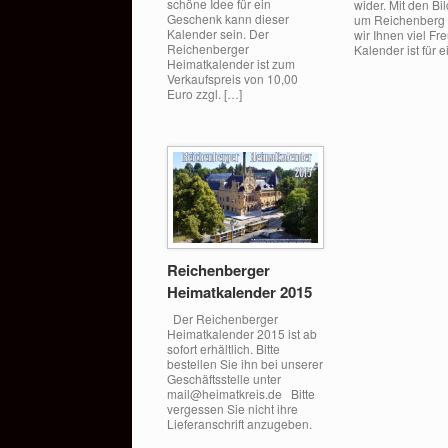
schöne Idee für ein
wider. Mit den Bi
Geschenk kann dieser
um Reichenberg
Kalender sein. Der
wir Ihnen viel Fr
Reichenberger
Kalender ist für 
Heimatkalender ist zum
Verkaufspreis von 10,00
Euro zzgl. […]
Reichenberger
Heimatkalender 2015
Der Reichenberger
Heimatkalender 2015 ist ab
sofort erhältlich. Bitte
bestellen Sie ihn bei unserer
Geschäftsstelle unter
mail@heimatkreis.de Bitte
vergessen Sie nicht ihre
Lieferanschrift anzugeben.