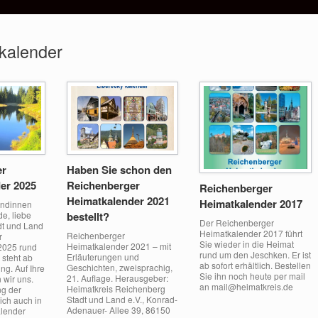
kalender
er
Haben Sie schon den
er 2025
Reichenberger
Reichenberger
Heimatkalender 2021
Heimatkalender 2017
undinnen
e, liebe
bestellt?
Der Reichenberger
dt und Land
Heimatkalender 2017 führt
Reichenberger
r
Sie wieder in die Heimat
Heimatkalender 2021 – mit
2025 rund
rund um den Jeschken. Er ist
Erläuterungen und
steht ab
ab sofort erhältlich. Bestellen
Geschichten, zweisprachig,
ung. Auf Ihre
Sie ihn noch heute per mail
21. Auflage. Herausgeber:
 wir uns.
an mail@heimatkreis.de
Heimatkreis Reichenberg
ng der
Stadt und Land e.V., Konrad-
ich auch in
Adenauer- Allee 39, 86150
lender