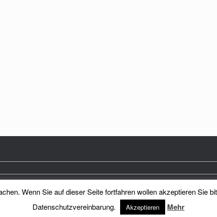
hen. Wenn Sie auf dieser Seite fortfahren wollen akzeptieren Sie bi
Heimatkreis Reichenberg Stadt und Land e.V.
Theme by
SiteOrigin
Datenschutzvereinbarung.
Mehr
Akzeptieren