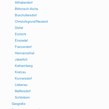
Althabendorf
Böhmisch-Aicha
Buschullersdorf
Christofsgrund/Neuland
Dörfel
Eichicht
Einsiedel
Franzendorf
Hermannsthal
Jaberlich
Katharinberg
Kratzau
Kunnersdorf
Liebenau
Maffersdorf
Schönborn
Geografie