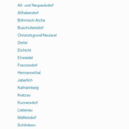
Alt- und Neupaulsdorf
Althabendorf
Böhmisch-Aicha
Buschullersdorf
Christofsgrund/Neuland
Dörfel
Eichicht
Einsiedel
Franzendorf
Hermannsthal
Jaberlich
Katharinberg
Kratzau
Kunnersdorf
Liebenau
Maffersdorf
Schönborn