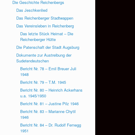
Die Geschichte Reichenbergs
Das Jeschkenlied
Das Reichenberger Stadtwappen
Das Vereinsleben in Reichenberg
Das letzte Stück Heimat – Die
Reichenberger Hütte
Die Patenschaft der Stadt Augsburg
Dokumente zur Austreibung der
Sudetendeutschen
Bericht Nr. 78 – Emil Breuer Juli
1948
Bericht Nr. 79 – T.M. 1945
Bericht Nr. 80 – Heinrich Ackerhans
u.a. 1945/1950
Bericht Nr. 81 – Justine Pilz 1946
Bericht Nr. 83 – Marianne Chytil
1946
Bericht Nr. 84 – Dr. Rudolf Fernegg
1951