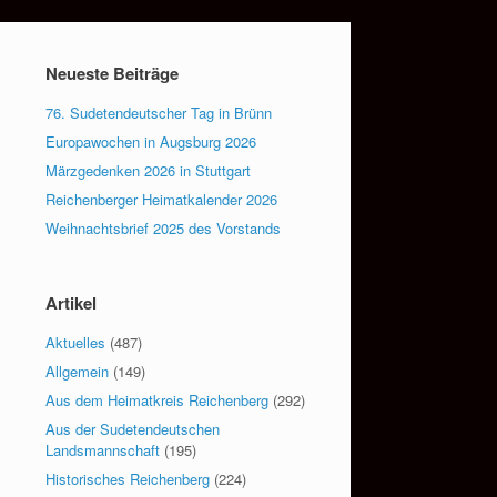
Neueste Beiträge
76. Sudetendeutscher Tag in Brünn
Europawochen in Augsburg 2026
Märzgedenken 2026 in Stuttgart
Reichenberger Heimatkalender 2026
Weihnachtsbrief 2025 des Vorstands
Artikel
Aktuelles
(487)
Allgemein
(149)
Aus dem Heimatkreis Reichenberg
(292)
Aus der Sudetendeutschen
Landsmannschaft
(195)
Historisches Reichenberg
(224)