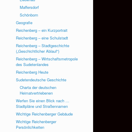
Maffersdorf
Schönborn
Geografie
Reichenberg – ein Kurzportrait
Reichenberg – eine Schulstadt
Reichenberg – Stadtgeschichte
(„Geschichtlicher Ablauf“)
Reichenberg – Wirtschaftsmetropole
des Sudetenlandes
Reichenberg Heute
Sudetendeutsche Geschichte
Charta der deutschen
Heimatvertriebenen
Werfen Sie einen Blick nach …
Stadtpläne und Straßennamen
Wichtige Reichenberger Gebäude
Wichtige Reichenberger
Persönlichkeiten