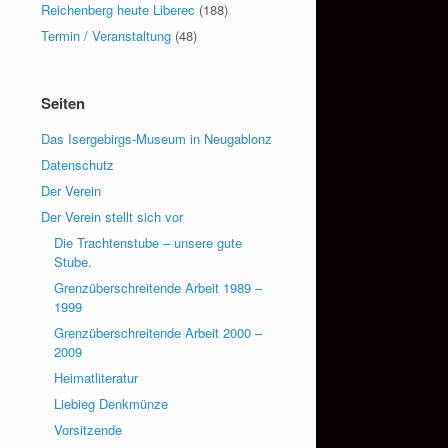
Reichenberg heute Liberec
(188)
Termin / Veranstaltung
(48)
Seiten
Das Isergebirgs-Museum in Neugablonz
Datenschutz
Der Verein
Der Verein stellt sich vor
Die Trachtenstube – unsere gute
Stube.
Grenzüberschreitende Arbeit 1989 –
1999
Grenzüberschreitende Arbeit 2000 –
2009
Heimatliteratur
Liebieg Denkmünze
Vorsitzende