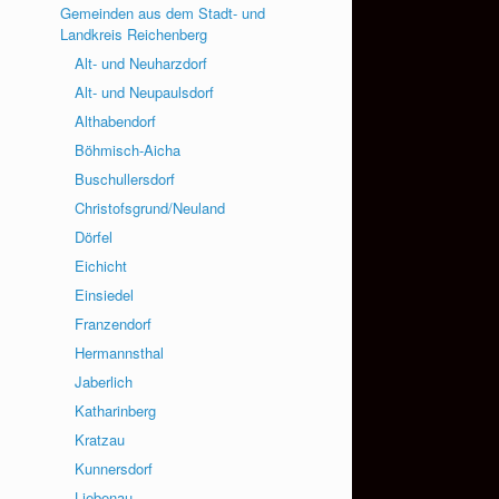
Gemeinden aus dem Stadt- und
Landkreis Reichenberg
Alt- und Neuharzdorf
Alt- und Neupaulsdorf
Althabendorf
Böhmisch-Aicha
Buschullersdorf
Christofsgrund/Neuland
Dörfel
Eichicht
Einsiedel
Franzendorf
Hermannsthal
Jaberlich
Katharinberg
Kratzau
Kunnersdorf
Liebenau