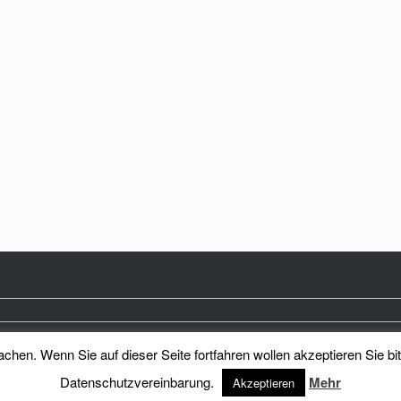
hen. Wenn Sie auf dieser Seite fortfahren wollen akzeptieren Sie bi
Heimatkreis Reichenberg Stadt und Land e.V.
Theme by
SiteOrigin
Datenschutzvereinbarung.
Mehr
Akzeptieren