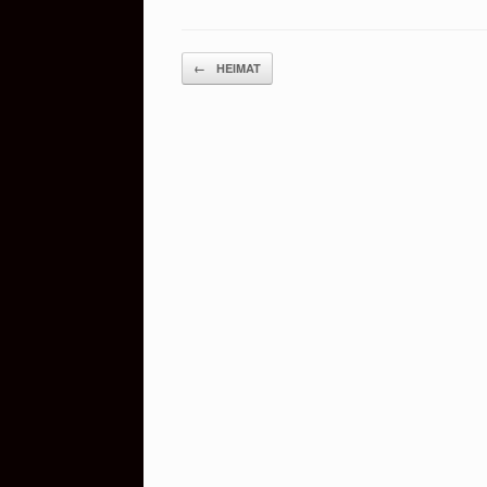
Beitragsnavigation
←
HEIMAT