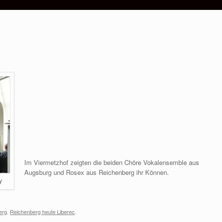
Im Viermetzhof zeigten die beiden Chöre Vokalensemble aus
Augsburg und Rosex aus Reichenberg ihr Können.
y
erg
,
Reichenberg heute Liberec
.