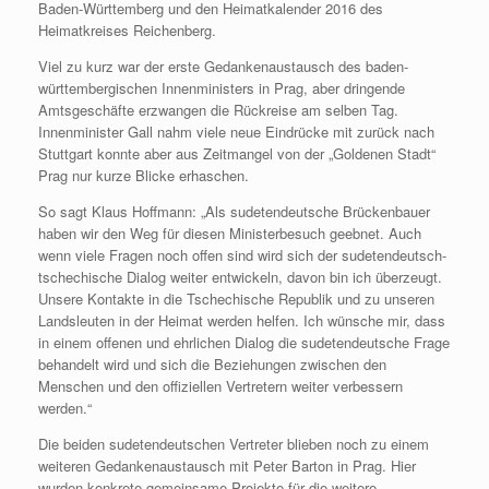
Baden-Württemberg und den Heimatkalender 2016 des
Heimatkreises Reichenberg.
Viel zu kurz war der erste Gedankenaustausch des baden-
württembergischen Innenministers in Prag, aber dringende
Amtsgeschäfte erzwangen die Rückreise am selben Tag.
Innenminister Gall nahm viele neue Eindrücke mit zurück nach
Stuttgart konnte aber aus Zeitmangel von der „Goldenen Stadt“
Prag nur kurze Blicke erhaschen.
So sagt Klaus Hoffmann: „Als sudetendeutsche Brückenbauer
haben wir den Weg für diesen Ministerbesuch geebnet. Auch
wenn viele Fragen noch offen sind wird sich der sudetendeutsch-
tschechische Dialog weiter entwickeln, davon bin ich überzeugt.
Unsere Kontakte in die Tschechische Republik und zu unseren
Landsleuten in der Heimat werden helfen. Ich wünsche mir, dass
in einem offenen und ehrlichen Dialog die sudetendeutsche Frage
behandelt wird und sich die Beziehungen zwischen den
Menschen und den offiziellen Vertretern weiter verbessern
werden.“
Die beiden sudetendeutschen Vertreter blieben noch zu einem
weiteren Gedankenaustausch mit Peter Barton in Prag. Hier
wurden konkrete gemeinsame Projekte für die weitere