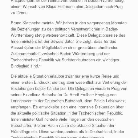
Ansprechpartner der Heimatvertriebenen in Baden-Württemberg,
einem Wunsch von Klaus Hoffmann eine Delegation nach Prag
zu führen.
Bruno Klemsche meinte „Wir haben in den vergangenen Monaten
die Beziehungen zu den politisch Verantwortlichen in Baden-
Württemberg stetig weiterentwickelt. Diese Delegationsreise des
Innenministers ist der Beweis dafür. Sie zeigt, dass für das
Ausschöpfen der Möglichkeiten einer grenzüberschreitenden
Zusammenarbeit zwischen Baden-Württemberg und der
Tschechischen Republik wir Sudetendeutschen ein wichtiges
Bindeglied sind.“
Die aktuelle Situation erlaubte zwar nur eine kurze Reise und
einen ersten Eindruck; sie trug aber wesentlich zur Vertiefung der
Beziehungen beider Länder bei. Die Delegation wurde in Prag von
seiner Exzellenz Botschafter Dr. Arndt Freiherr Freytag von
Loringhoven in der Deutschen Botschaft, dem Palais Lobkowicz,
empfangen. Es entwickelte sich eine intensive Diskussion über
die aktuelle politische Situation in der Tschechischen Republik.
Innenminister Gall richtete viele Fragen an den deutschen
Botschafter. Breiten Raum nahm die aktuelle Situation der
Flüchtlinge ein. Diese werden, anders als in Deutschland, in der
Tschechischen Republik bisher kaum aufgenommen.