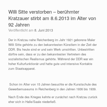
Zum
Inhalt
Willi Sitte verstorben – berühmter
springen
Kratzauer stirbt am 8.6.2013 im Alter von
92 Jahren
Veröffentlicht am
8. Juni 2013
Der in Kratzau nahe Reichenberg im Jahr 1921 geborene Maler
Willi Sitte gehörte zu den bekanntesten Künstlern in der Zeit der
DDR. Bis heute sind er und sein Werk umstritten. Unbestritten
dürftre sein, dass er zu den bekanntesten Vertretern des
sozialistischen Realismus gehörte. Während der DDR war ein
hoher Kulturfunktionär und hatte gute und intensive Kontakte
zum Staatsapparat.
Schon im Alter von 15 Jahren besuchte er die Kunstschule des
Gewerbemuseums in Reichenberg in den Jahren 1936 bis 1939.
Nach Ende des Krieges kehrte er zunächst nach Kratzau zurück
eher sich in Halle/Saale niederließ.