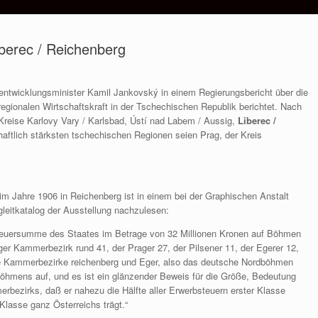
berec / Reichenberg
entwicklungsminister Kamil Jankovský in einem Regierungsbericht über die
regionalen Wirtschaftskraft in der Tschechischen Republik berichtet. Nach
reise Karlovy Vary / Karlsbad, Ústí nad Labem / Aussig,
Liberec /
aftlich stärksten tschechischen Regionen seien Prag, der Kreis
m Jahre 1906 in Reichenberg ist in einem bei der Graphischen Anstalt
leitkatalog der Ausstellung nachzulesen:
teuersumme des Staates im Betrage von 32 Millionen Kronen auf Böhmen
ger Kammerbezirk rund 41, der Prager 27, der Pilsener 11, der Egerer 12,
ie Kammerbezirke reichenberg und Eger, also das deutsche Nordböhmen
Böhmens auf, und es ist ein glänzender Beweis für die Größe, Bedeutung
rbezirks, daß er nahezu die Hälfte aller Erwerbsteuern erster Klasse
lasse ganz Österreichs trägt.“