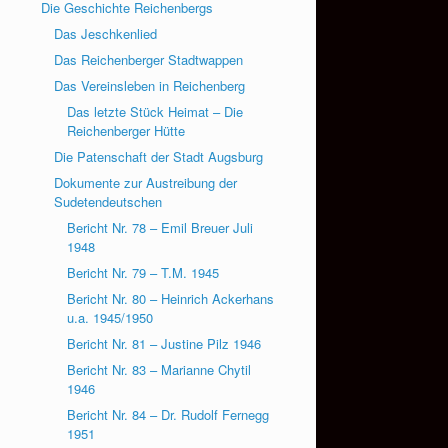
Die Geschichte Reichenbergs
Das Jeschkenlied
Das Reichenberger Stadtwappen
Das Vereinsleben in Reichenberg
Das letzte Stück Heimat – Die
Reichenberger Hütte
Die Patenschaft der Stadt Augsburg
Dokumente zur Austreibung der
Sudetendeutschen
Bericht Nr. 78 – Emil Breuer Juli
1948
Bericht Nr. 79 – T.M. 1945
Bericht Nr. 80 – Heinrich Ackerhans
u.a. 1945/1950
Bericht Nr. 81 – Justine Pilz 1946
Bericht Nr. 83 – Marianne Chytil
1946
Bericht Nr. 84 – Dr. Rudolf Fernegg
1951