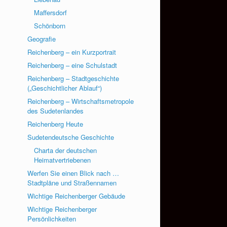
Maffersdorf
Schönborn
Geografie
Reichenberg – ein Kurzportrait
Reichenberg – eine Schulstadt
Reichenberg – Stadtgeschichte
(„Geschichtlicher Ablauf“)
Reichenberg – Wirtschaftsmetropole
des Sudetenlandes
Reichenberg Heute
Sudetendeutsche Geschichte
Charta der deutschen
Heimatvertriebenen
Werfen Sie einen Blick nach …
Stadtpläne und Straßennamen
Wichtige Reichenberger Gebäude
Wichtige Reichenberger
Persönlichkeiten