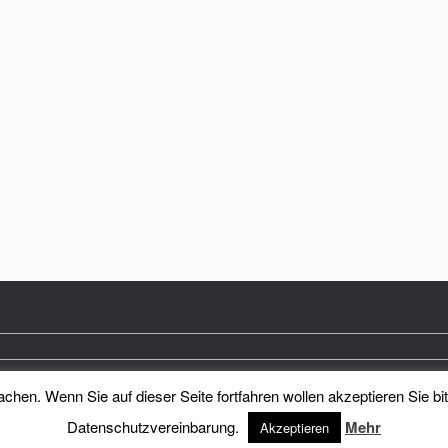
hen. Wenn Sie auf dieser Seite fortfahren wollen akzeptieren Sie bi
Heimatkreis Reichenberg Stadt und Land e.V.
Theme by
SiteOrigin
Datenschutzvereinbarung.
Mehr
Akzeptieren