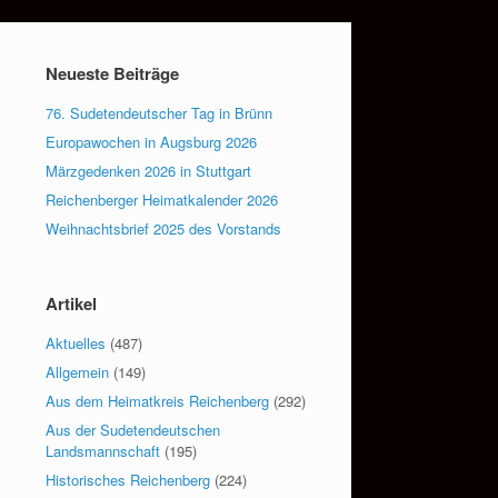
Neueste Beiträge
76. Sudetendeutscher Tag in Brünn
Europawochen in Augsburg 2026
Märzgedenken 2026 in Stuttgart
Reichenberger Heimatkalender 2026
Weihnachtsbrief 2025 des Vorstands
Artikel
Aktuelles
(487)
Allgemein
(149)
Aus dem Heimatkreis Reichenberg
(292)
Aus der Sudetendeutschen
Landsmannschaft
(195)
Historisches Reichenberg
(224)