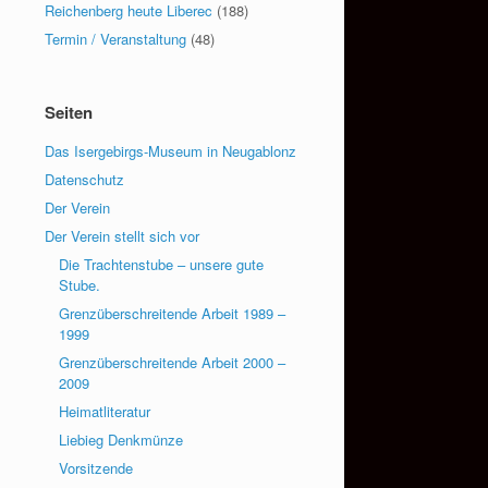
Reichenberg heute Liberec
(188)
Termin / Veranstaltung
(48)
Seiten
Das Isergebirgs-Museum in Neugablonz
Datenschutz
Der Verein
Der Verein stellt sich vor
Die Trachtenstube – unsere gute
Stube.
Grenzüberschreitende Arbeit 1989 –
1999
Grenzüberschreitende Arbeit 2000 –
2009
Heimatliteratur
Liebieg Denkmünze
Vorsitzende