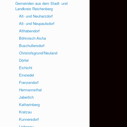
Gemeinden aus dem Stadt- und
Landkreis Reichenberg
Alt- und Neuharzdorf
Alt- und Neupaulsdorf
Althabendorf
Böhmisch-Aicha
Buschullersdorf
Christofsgrund/Neuland
Dörfel
Eichicht
Einsiedel
Franzendorf
Hermannsthal
Jaberlich
Katharinberg
Kratzau
Kunnersdorf
Liebenau