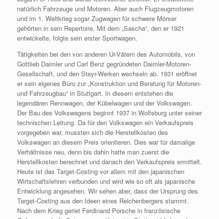
natürlich Fahrzeuge und Motoren. Aber auch Flugzeugmotoren
und im 1. Weltkrieg sogar Zugwagen für schwere Mörser
gehörten in sein Repertoire. Mit dem „Sascha“, den er 1921
entwickelte, folgte sein erster Sportwagen.
Tätigkeiten bei den von anderen Ur-Vätern des Automobils, von
Gottlieb Daimler und Carl Benz gegründeten Daimler-Motoren-
Gesellschaft, und den Steyr-Werken wechseln ab. 1931 eröffnet
er sein eigenes Büro zur „Konstruktion und Beratung für Motoren-
und Fahrzeugbau“ in Stuttgart. In diesem entstehen die
legendären Rennwagen, der Kübelwagen und der Volkswagen.
Der Bau des Volkswagens beginnt 1937 in Wolfsburg unter seiner
technischen Leitung. Da für den Volkswagen ein Verkaufspreis
vorgegeben war, mussten sich die Herstellkosten des
Volkswagen an diesem Preis orientieren. Dies war für damalige
Verhältnisse neu, denn bis dahin hatte man zuerst die
Herstellkosten berechnet und danach den Verkaufspreis ermittelt.
Heute ist das Target-Costing vor allem mit den japanischen
Wirtschaftslehren verbunden und wird wie so oft als japanische
Entwicklung angesehen. Wir sehen aber, dass der Ursprung des
Target-Costing aus den Ideen eines Reichenbergers stammt.
Nach dem Krieg geriet Ferdinand Porsche in französische