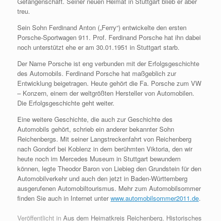
Gefangenschaft. Seiner neuen Heimat in Stuttgart blieb er aber
treu.
Sein Sohn Ferdinand Anton („Ferry“) entwickelte den ersten
Porsche-Sportwagen 911. Prof. Ferdinand Porsche hat ihn dabei
noch unterstützt ehe er am 30.01.1951 in Stuttgart starb.
Der Name Porsche ist eng verbunden mit der Erfolgsgeschichte
des Automobils. Ferdinand Porsche hat maßgeblich zur
Entwicklung beigetragen. Heute gehört die Fa. Porsche zum VW
– Konzern, einem der weltgrößten Hersteller von Automobilen.
Die Erfolgsgeschichte geht weiter.
Eine weitere Geschichte, die auch zur Geschichte des
Automobils gehört, schrieb ein anderer bekannter Sohn
Reichenbergs. Mit seiner Langstreckenfahrt von Reichenberg
nach Gondorf bei Koblenz in dem berühmten Viktoria, den wir
heute noch im Mercedes Museum in Stuttgart bewundern
können, legte Theodor Baron von Liebieg den Grundstein für den
Automobilverkehr und auch den jetzt in Baden-Württemberg
ausgerufenen Automobiltourismus. Mehr zum Automobilsommer
finden Sie auch in Internet unter
www.automobilsommer2011.de
.
Veröffentlicht in
Aus dem Heimatkreis Reichenberg
,
Historisches