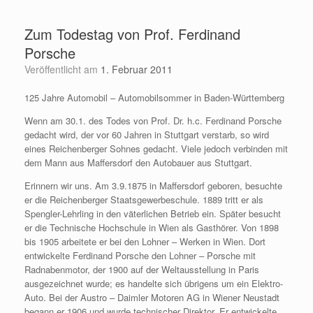
Zum
Inhalt
Zum Todestag von Prof. Ferdinand
springen
Porsche
Veröffentlicht am
1. Februar 2011
125 Jahre Automobil – Automobilsommer in Baden-Württemberg
Wenn am 30.1. des Todes von Prof. Dr. h.c. Ferdinand Porsche
gedacht wird, der vor 60 Jahren in Stuttgart verstarb, so wird
eines Reichenberger Sohnes gedacht. Viele jedoch verbinden mit
dem Mann aus Maffersdorf den Autobauer aus Stuttgart.
Erinnern wir uns. Am 3.9.1875 in Maffersdorf geboren, besuchte
er die Reichenberger Staatsgewerbeschule. 1889 tritt er als
Spengler-Lehrling in den väterlichen Betrieb ein. Später besucht
er die Technische Hochschule in Wien als Gasthörer. Von 1898
bis 1905 arbeitete er bei den Lohner – Werken in Wien. Dort
entwickelte Ferdinand Porsche den Lohner – Porsche mit
Radnabenmotor, der 1900 auf der Weltausstellung in Paris
ausgezeichnet wurde; es handelte sich übrigens um ein Elektro-
Auto. Bei der Austro – Daimler Motoren AG in Wiener Neustadt
begann er 1906 und wurde technischer Direktor. Er entwickelte