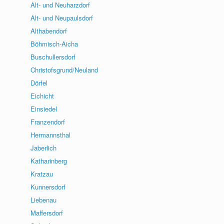
Alt- und Neuharzdorf
Alt- und Neupaulsdorf
Althabendorf
Böhmisch-Aicha
Buschullersdorf
Christofsgrund/Neuland
Dörfel
Eichicht
Einsiedel
Franzendorf
Hermannsthal
Jaberlich
Katharinberg
Kratzau
Kunnersdorf
Liebenau
Maffersdorf