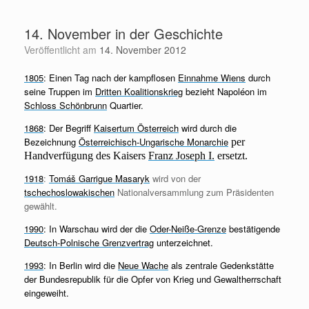
Zum
Inhalt
14. November in der Geschichte
springen
Veröffentlicht am
14. November 2012
1805
: Einen Tag nach der kampflosen
Einnahme Wiens
durch
seine Truppen im
Dritten Koalitionskrieg
bezieht Napoléon im
Schloss Schönbrunn
Quartier.
1868
: Der Begriff
Kaisertum Österreich
wird durch die
Bezeichnung
Österreichisch-Ungarische Monarchie
per
Handverfügung des Kaisers
Franz Joseph I.
ersetzt.
1918
:
Tomáš Garrigue Masaryk
wird von der
tschechoslowakischen
Nationalversammlung zum Präsidenten
gewählt.
1990
: In Warschau wird der die
Oder-Neiße-Grenze
bestätigende
Deutsch-Polnische Grenzvertrag
unterzeichnet.
1993
: In Berlin wird die
Neue Wache
als zentrale Gedenkstätte
der Bundesrepublik für die Opfer von Krieg und Gewaltherrschaft
eingeweiht.