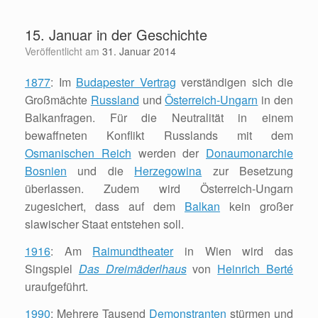
Zum
Inhalt
15. Januar in der Geschichte
springen
Veröffentlicht am
31. Januar 2014
1877
: Im
Budapester Vertrag
verständigen sich die
Großmächte
Russland
und
Österreich-Ungarn
in den
Balkanfragen. Für die Neutralität in einem
bewaffneten Konflikt Russlands mit dem
Osmanischen Reich
werden der
Donaumonarchie
Bosnien
und die
Herzegowina
zur Besetzung
überlassen. Zudem wird Österreich-Ungarn
zugesichert, dass auf dem
Balkan
kein großer
slawischer Staat entstehen soll.
1916
: Am
Raimundtheater
in Wien wird das
Singspiel
Das Dreimäderlhaus
von
Heinrich Berté
uraufgeführt.
1990
: Mehrere Tausend
Demonstranten
stürmen und