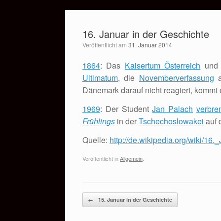
Zum
Inhalt
16. Januar in der Geschichte
springen
Veröffentlicht am
31. Januar 2014
1864
: Das
Kaisertum Österreich
un
Ultimatum
, die
Novemberverfassung
a
Dänemark darauf nicht reagiert, kommt
1969
: Der Student
Jan Palach
verbre
Frühlings
in der
Tschechoslowakei
auf 
Quelle:
http://de.wikipedia.org/wiki/16.
Veröffentlicht in
Allgemein
.
Beitragsnavigation
←
15. Januar in der Geschichte