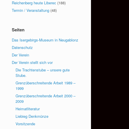
Reichenberg heute Liberec
(188)
Termin / Veranstaltung
(48)
Seiten
Das Isergebirgs-Museum in Neugablonz
Datenschutz
Der Verein
Der Verein stellt sich vor
Die Trachtenstube – unsere gute
Stube.
Grenzüberschreitende Arbeit 1989 –
1999
Grenzüberschreitende Arbeit 2000 –
2009
Heimatliteratur
Liebieg Denkmünze
Vorsitzende