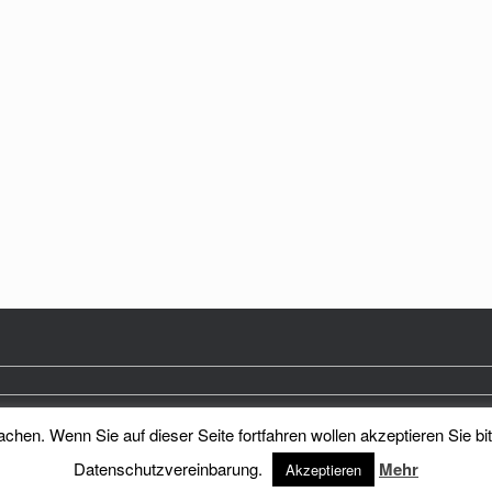
hen. Wenn Sie auf dieser Seite fortfahren wollen akzeptieren Sie bi
Heimatkreis Reichenberg Stadt und Land e.V.
Theme by
SiteOrigin
Datenschutzvereinbarung.
Mehr
Akzeptieren