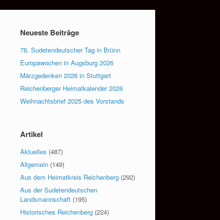
Neueste Beiträge
76. Sudetendeutscher Tag in Brünn
Europawochen in Augsburg 2026
Märzgedenken 2026 in Stuttgart
Reichenberger Heimatkalender 2026
Weihnachtsbrief 2025 des Vorstands
Artikel
Aktuelles
(487)
Allgemein
(149)
Aus dem Heimatkreis Reichenberg
(292)
Aus der Sudetendeutschen
Landsmannschaft
(195)
Historisches Reichenberg
(224)