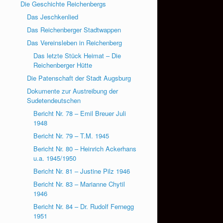
Die Geschichte Reichenbergs
Das Jeschkenlied
Das Reichenberger Stadtwappen
Das Vereinsleben in Reichenberg
Das letzte Stück Heimat – Die
Reichenberger Hütte
Die Patenschaft der Stadt Augsburg
Dokumente zur Austreibung der
Sudetendeutschen
Bericht Nr. 78 – Emil Breuer Juli
1948
Bericht Nr. 79 – T.M. 1945
Bericht Nr. 80 – Heinrich Ackerhans
u.a. 1945/1950
Bericht Nr. 81 – Justine Pilz 1946
Bericht Nr. 83 – Marianne Chytil
1946
Bericht Nr. 84 – Dr. Rudolf Fernegg
1951