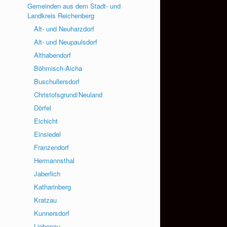
Gemeinden aus dem Stadt- und
Landkreis Reichenberg
Alt- und Neuharzdorf
Alt- und Neupaulsdorf
Althabendorf
Böhmisch-Aicha
Buschullersdorf
Christofsgrund/Neuland
Dörfel
Eichicht
Einsiedel
Franzendorf
Hermannsthal
Jaberlich
Katharinberg
Kratzau
Kunnersdorf
Liebenau