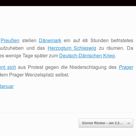
d
Preußen
stellen
Dänemark
ein auf 48 Stunden befristetes
ufzuheben und das
Herzogtum Schleswig
zu räumen. Da
 es wenige Tage später zum
Deutsch-Dänischen Krieg
.
nnt sich
aus Protest gegen die Niederschlagung des
Prager
dem Prager Wenzelsplatz selbst.
_Januar
Günter Rücker – am 2.2.…
→