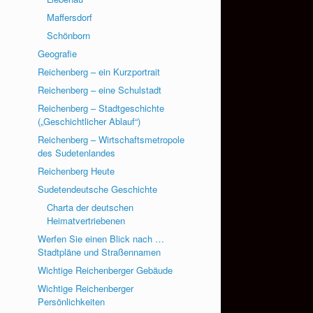
Maffersdorf
Schönborn
Geografie
Reichenberg – ein Kurzportrait
Reichenberg – eine Schulstadt
Reichenberg – Stadtgeschichte
(„Geschichtlicher Ablauf“)
Reichenberg – Wirtschaftsmetropole
des Sudetenlandes
Reichenberg Heute
Sudetendeutsche Geschichte
Charta der deutschen
Heimatvertriebenen
Werfen Sie einen Blick nach …
Stadtpläne und Straßennamen
Wichtige Reichenberger Gebäude
Wichtige Reichenberger
Persönlichkeiten