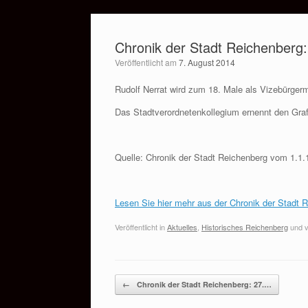
Zum
Inhalt
Chronik der Stadt Reichenberg:
springen
Veröffentlicht am
7. August 2014
Rudolf Nerrat wird zum 18. Male als Vizebürgerm
Das Stadtverordnetenkollegium ernennt den Gra
Quelle: Chronik der Stadt Reichenberg vom 1.1.
Lesen Sie hier mehr aus der Chronik der Stadt 
Veröffentlicht in
Aktuelles
,
Historisches Reichenberg
und v
Beitragsnavigation
←
Chronik der Stadt Reichenberg: 27.…