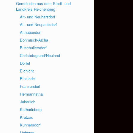
Gemeinden aus dem Stadt- und
Landkreis Reichenberg
Alt- und Neuharzdorf
Alt- und Neupaulsdorf
Althabendorf
Böhmisch-Aicha
Buschullersdorf
Christofsgrund/Neuland
Dörfel
Eichicht
Einsiedel
Franzendorf
Hermannsthal
Jaberlich
Katharinberg
Kratzau
Kunnersdorf
Liebenau