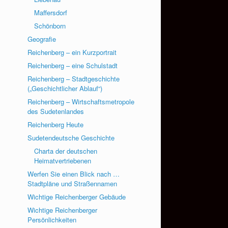
Maffersdorf
Schönborn
Geografie
Reichenberg – ein Kurzportrait
Reichenberg – eine Schulstadt
Reichenberg – Stadtgeschichte
(„Geschichtlicher Ablauf“)
Reichenberg – Wirtschaftsmetropole
des Sudetenlandes
Reichenberg Heute
Sudetendeutsche Geschichte
Charta der deutschen
Heimatvertriebenen
Werfen Sie einen Blick nach …
Stadtpläne und Straßennamen
Wichtige Reichenberger Gebäude
Wichtige Reichenberger
Persönlichkeiten