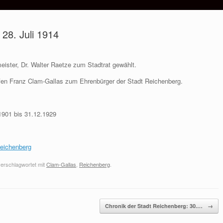
 28. Juli 1914
eister, Dr. Walter Raetze zum Stadtrat gewählt.
fen Franz Clam-Gallas zum Ehrenbürger der Stadt Reichenberg.
1901 bis 31.12.1929
Reichenberg
erschlagwortet mit
Clam-Gallas
,
Reichenberg
.
Chronik der Stadt Reichenberg: 30.…
→