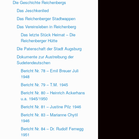
Die Geschichte Reichenbergs
Das Jeschkenlied
Das Reichenberger Stadtwappen
Das Vereinsleben in Reichenberg
Das letzte Stück Heimat – Die
Reichenberger Hütte
Die Patenschaft der Stadt Augsburg
Dokumente zur Austreibung der
Sudetendeutschen
Bericht Nr. 78 – Emil Breuer Juli
1948
Bericht Nr. 79 – T.M. 1945
Bericht Nr. 80 – Heinrich Ackerhans
u.a. 1945/1950
Bericht Nr. 81 – Justine Pilz 1946
Bericht Nr. 83 – Marianne Chytil
1946
Bericht Nr. 84 – Dr. Rudolf Fernegg
1951