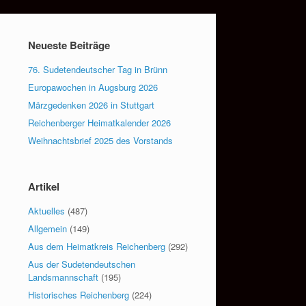
Neueste Beiträge
76. Sudetendeutscher Tag in Brünn
Europawochen in Augsburg 2026
Märzgedenken 2026 in Stuttgart
Reichenberger Heimatkalender 2026
Weihnachtsbrief 2025 des Vorstands
Artikel
Aktuelles
(487)
Allgemein
(149)
Aus dem Heimatkreis Reichenberg
(292)
Aus der Sudetendeutschen
Landsmannschaft
(195)
Historisches Reichenberg
(224)