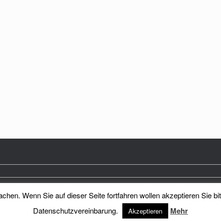
hen. Wenn Sie auf dieser Seite fortfahren wollen akzeptieren Sie bi
Heimatkreis Reichenberg Stadt und Land e.V.
Theme by
SiteOrigin
Datenschutzvereinbarung.
Mehr
Akzeptieren