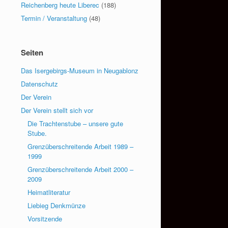
Reichenberg heute Liberec
(188)
Termin / Veranstaltung
(48)
Seiten
Das Isergebirgs-Museum in Neugablonz
Datenschutz
Der Verein
Der Verein stellt sich vor
Die Trachtenstube – unsere gute
Stube.
Grenzüberschreitende Arbeit 1989 –
1999
Grenzüberschreitende Arbeit 2000 –
2009
Heimatliteratur
Liebieg Denkmünze
Vorsitzende