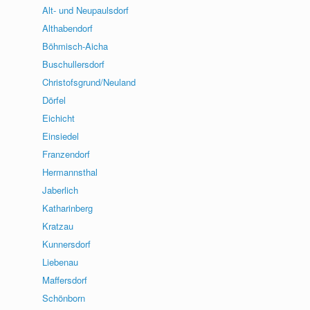
Alt- und Neupaulsdorf
Althabendorf
Böhmisch-Aicha
Buschullersdorf
Christofsgrund/Neuland
Dörfel
Eichicht
Einsiedel
Franzendorf
Hermannsthal
Jaberlich
Katharinberg
Kratzau
Kunnersdorf
Liebenau
Maffersdorf
Schönborn