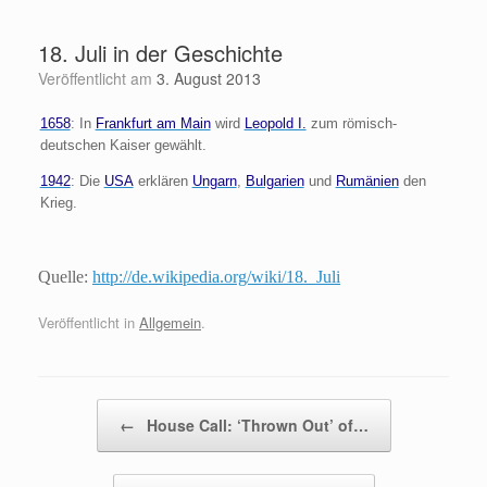
Zum
Inhalt
18. Juli in der Geschichte
springen
Veröffentlicht am
3. August 2013
1658
: In
Frankfurt am Main
wird
Leopold I.
zum römisch-
deutschen Kaiser gewählt.
1942
: Die
USA
erklären
Ungarn
,
Bulgarien
und
Rumänien
den
Krieg.
Quelle:
http://de.wikipedia.org/wiki/18._Juli
Veröffentlicht in
Allgemein
.
Beitragsnavigation
←
House Call: ‘Thrown Out’ of…