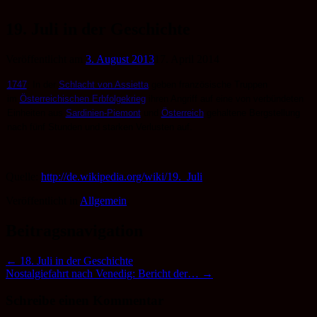
Zum
Inhalt
19. Juli in der Geschichte
springen
Veröffentlicht am
3. August 2013
17. April 2014
1747
: In der
Schlacht von Assietta
geben französische Truppen
im
Österreichischen Erbfolgekrieg
ihren Angriff auf eine von verbündeten
Einheiten aus
Sardinien-Piemont
und
Österreich
gehaltene Bergstellung
nach fünf Stunden und starken Verlusten auf.
Quelle:
http://de.wikipedia.org/wiki/19._Juli
Veröffentlicht in
Allgemein
.
Beitragsnavigation
←
18. Juli in der Geschichte
Nostalgiefahrt nach Venedig: Bericht der…
→
Schreibe einen Kommentar