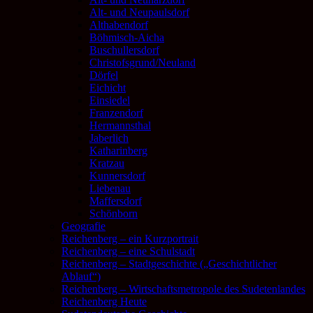
Alt- und Neupaulsdorf
Althabendorf
Böhmisch-Aicha
Buschullersdorf
Christofsgrund/Neuland
Dörfel
Eichicht
Einsiedel
Franzendorf
Hermannsthal
Jaberlich
Katharinberg
Kratzau
Kunnersdorf
Liebenau
Maffersdorf
Schönborn
Geografie
Reichenberg – ein Kurzportrait
Reichenberg – eine Schulstadt
Reichenberg – Stadtgeschichte („Geschichtlicher
Ablauf“)
Reichenberg – Wirtschaftsmetropole des Sudetenlandes
Reichenberg Heute