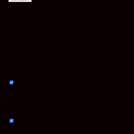
Privacy Overview
This website uses cookies to improve your experience while
you navigate through the website. Out of these, the cookies
that are categorized as necessary are stored on your browser
as they are essential for the working of basic functionalities of
the website. We also use third-party cookies that help us
analyze and understand how you use this website. These
cookies will be stored in your browser only with your
consent. You also have the option to opt-out of these cookies.
But opting out of some of these cookies may affect your
browsing experience.
Necessary
Necessary
immer aktiv
Necessary cookies are absolutely essential for the website to
function properly. This category only includes cookies that
ensures basic functionalities and security features of the
website. These cookies do not store any personal information.
Non-necessary
Non-necessary
Any cookies that may not be particularly necessary for the
website to function and is used specifically to collect user