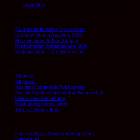
Du musst
angemeldet
sein, um einen Kommentar abzugeben.
Neueste Beiträge
76. Sudetendeutscher Tag in Brünn
Europawochen in Augsburg 2026
Märzgedenken 2026 in Stuttgart
Reichenberger Heimatkalender 2026
Weihnachtsbrief 2025 des Vorstands
Artikel
Aktuelles
(487)
Allgemein
(149)
Aus dem Heimatkreis Reichenberg
(292)
Aus der Sudetendeutschen Landsmannschaft
(195)
Historisches Reichenberg
(224)
Reichenberg heute Liberec
(188)
Termin / Veranstaltung
(48)
Seiten
Das Isergebirgs-Museum in Neugablonz
Datenschutz