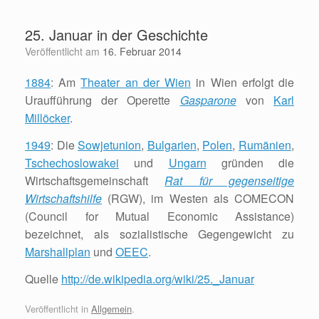
Zum
Inhalt
25. Januar in der Geschichte
springen
Veröffentlicht am
16. Februar 2014
1884
: Am
Theater an der Wien
in Wien erfolgt die
Uraufführung der Operette
Gasparone
von
Karl
Millöcker
.
1949
: Die
Sowjetunion
,
Bulgarien
,
Polen
,
Rumänien
,
Tschechoslowakei
und
Ungarn
gründen die
Wirtschaftsgemeinschaft
Rat für gegenseitige
Wirtschaftshilfe
(RGW), im Westen als COMECON
(Council for Mutual Economic Assistance)
bezeichnet, als sozialistische Gegengewicht zu
Marshallplan
und
OEEC
.
Quelle
http://de.wikipedia.org/wiki/25._Januar
Veröffentlicht in
Allgemein
.