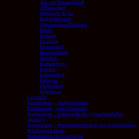
Alt- und Neupaulsdorf
Althabendorf
Böhmisch-Aicha
Buschullersdorf
Christofsgrund/Neuland
Dörfel
Eichicht
Einsiedel
Franzendorf
Hermannsthal
Jaberlich
Katharinberg
Kratzau
Kunnersdorf
Liebenau
Maffersdorf
Schönborn
Geografie
Reichenberg – ein Kurzportrait
Reichenberg – eine Schulstadt
Reichenberg – Stadtgeschichte („Geschichtlicher
Ablauf“)
Reichenberg – Wirtschaftsmetropole des Sudetenlandes
Reichenberg Heute
Sudetendeutsche Geschichte