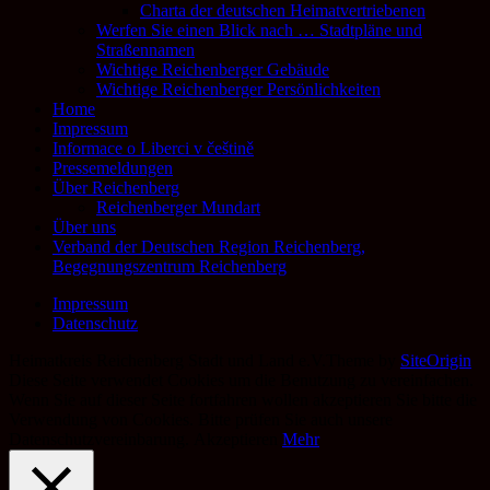
Charta der deutschen Heimatvertriebenen
Werfen Sie einen Blick nach … Stadtpläne und
Straßennamen
Wichtige Reichenberger Gebäude
Wichtige Reichenberger Persönlichkeiten
Home
Impressum
Informace o Liberci v češtině
Pressemeldungen
Über Reichenberg
Reichenberger Mundart
Über uns
Verband der Deutschen Region Reichenberg,
Begegnungszentrum Reichenberg
Impressum
Datenschutz
Heimatkreis Reichenberg Stadt und Land e.V.
Theme by
SiteOrigin
Diese Seite verwendet Cookies um die Benutzung zu vereinfachen.
Wenn Sie auf dieser Seite fortfahren wollen akzeptieren Sie bitte die
Verwendung von Cookies. Bitte prüfen Sie auch unsere
Datenschutzvereinbarung.
Akzeptieren
Mehr