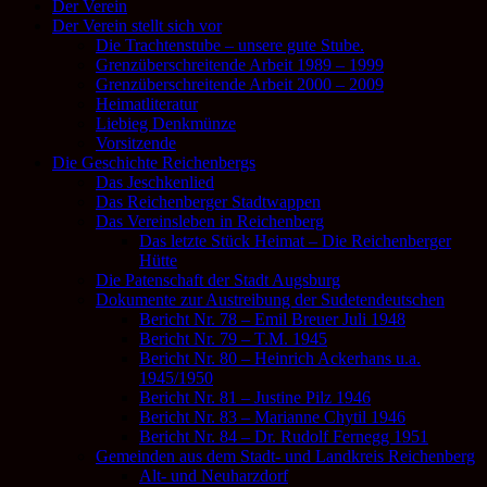
Der Verein
Der Verein stellt sich vor
Die Trachtenstube – unsere gute Stube.
Grenzüberschreitende Arbeit 1989 – 1999
Grenzüberschreitende Arbeit 2000 – 2009
Heimatliteratur
Liebieg Denkmünze
Vorsitzende
Die Geschichte Reichenbergs
Das Jeschkenlied
Das Reichenberger Stadtwappen
Das Vereinsleben in Reichenberg
Das letzte Stück Heimat – Die Reichenberger
Hütte
Die Patenschaft der Stadt Augsburg
Dokumente zur Austreibung der Sudetendeutschen
Bericht Nr. 78 – Emil Breuer Juli 1948
Bericht Nr. 79 – T.M. 1945
Bericht Nr. 80 – Heinrich Ackerhans u.a.
1945/1950
Bericht Nr. 81 – Justine Pilz 1946
Bericht Nr. 83 – Marianne Chytil 1946
Bericht Nr. 84 – Dr. Rudolf Fernegg 1951
Gemeinden aus dem Stadt- und Landkreis Reichenberg
Alt- und Neuharzdorf