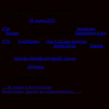
Zum
Inhalt
29. August in der Geschichte
springen
Veröffentlicht am
30. August 2013
17. April 2014
1756
: In Europa beginnt mit dem Einmarsch der
preußischen
Armee
in
Sachsen
ohne vorherige Kriegserklärung der
Siebenjährige Krieg
.
1775
: Die
Uraufführung
der
Oper
L’incontro improviso
(
Die
unverhoffte Zusammenkunft
) von
Joseph Haydn
findet in
Esterház
statt.
Quelle:
http://de.wikipedia.org/wiki/29._August
Veröffentlicht in
Allgemein
.
Beitragsnavigation
←
30. August in der Geschichte
Bernd Posselt, Sprecher der sudetendeutschen…
→
Schreibe einen Kommentar