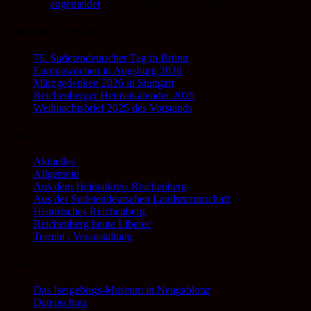
Du musst
angemeldet
sein, um einen Kommentar abzugeben.
Neueste Beiträge
76. Sudetendeutscher Tag in Brünn
Europawochen in Augsburg 2026
Märzgedenken 2026 in Stuttgart
Reichenberger Heimatkalender 2026
Weihnachtsbrief 2025 des Vorstands
Artikel
Aktuelles
(487)
Allgemein
(149)
Aus dem Heimatkreis Reichenberg
(292)
Aus der Sudetendeutschen Landsmannschaft
(195)
Historisches Reichenberg
(224)
Reichenberg heute Liberec
(188)
Termin / Veranstaltung
(48)
Seiten
Das Isergebirgs-Museum in Neugablonz
Datenschutz