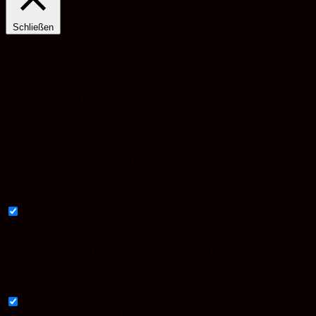
Schließen
Privacy Overview
This website uses cookies to improve your experience while you
navigate through the website. Out of these, the cookies that are
categorized as necessary are stored on your browser as they are
essential for the working of basic functionalities of the website. We
also use third-party cookies that help us analyze and understand how
you use this website. These cookies will be stored in your browser
only with your consent. You also have the option to opt-out of these
cookies. But opting out of some of these cookies may affect your
browsing experience.
Necessary
Necessary
immer aktiv
Necessary cookies are absolutely essential for the website to
function properly. This category only includes cookies that ensures
basic functionalities and security features of the website. These
cookies do not store any personal information.
Non-necessary
Non-necessary
Any cookies that may not be particularly necessary for the website