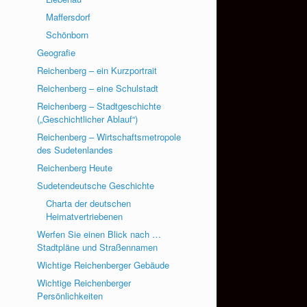
Maffersdorf
Schönborn
Geografie
Reichenberg – ein Kurzportrait
Reichenberg – eine Schulstadt
Reichenberg – Stadtgeschichte
(„Geschichtlicher Ablauf“)
Reichenberg – Wirtschaftsmetropole
des Sudetenlandes
Reichenberg Heute
Sudetendeutsche Geschichte
Charta der deutschen
Heimatvertriebenen
Werfen Sie einen Blick nach …
Stadtpläne und Straßennamen
Wichtige Reichenberger Gebäude
Wichtige Reichenberger
Persönlichkeiten