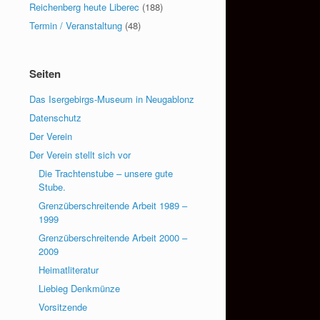
Reichenberg heute Liberec
(188)
Termin / Veranstaltung
(48)
Seiten
Das Isergebirgs-Museum in Neugablonz
Datenschutz
Der Verein
Der Verein stellt sich vor
Die Trachtenstube – unsere gute
Stube.
Grenzüberschreitende Arbeit 1989 –
1999
Grenzüberschreitende Arbeit 2000 –
2009
Heimatliteratur
Liebieg Denkmünze
Vorsitzende