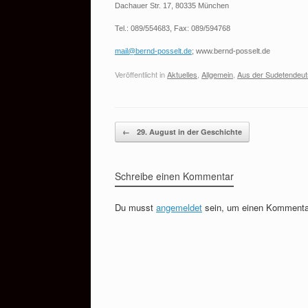
Dachauer Str. 17, 80335 München
Tel.: 089/554683, Fax: 089/594768
mail@bernd-posselt.de
; www.bernd-posselt.de
Veröffentlicht in
Aktuelles
,
Allgemein
,
Aus der Sudetendeu
Beitragsnavigation
←
29. August in der Geschichte
Schreibe einen Kommentar
Du musst
angemeldet
sein, um einen Kommenta