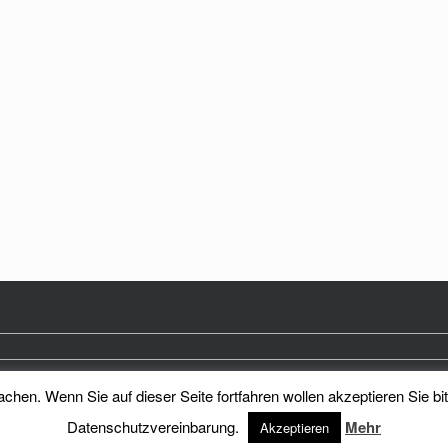
hen. Wenn Sie auf dieser Seite fortfahren wollen akzeptieren Sie bi
Heimatkreis Reichenberg Stadt und Land e.V.
Theme by
SiteOrigin
Datenschutzvereinbarung.
Mehr
Akzeptieren