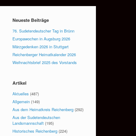
Neueste Beiträge
76. Sudetendeutscher Tag in Brünn
Europawochen in Augsburg 2026
Märzgedenken 2026 in Stuttgart
Reichenberger Heimatkalender 2026
Weihnachtsbrief 2025 des Vorstands
Artikel
Aktuelles
(487)
Allgemein
(149)
Aus dem Heimatkreis Reichenberg
(292)
Aus der Sudetendeutschen
Landsmannschaft
(195)
Historisches Reichenberg
(224)