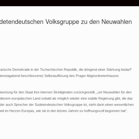
udetendeutschen Volksgruppe zu den Neuwahlen
arische Demokratie in der Tschechischen Republik, die dringend einer Stärkung bedarf“
Dienstagabend beschlossene) Selbstauflösung des Prager Abgeordnetenhauses
ntwortung für den Staat ihre internen Streitigkeiten zurückgestellt, „um Neuwahlen für den
diesem europäischen Land sobald als möglich wieder eine stabile Regierung gibt, die das
, der auch Sprecher der Sudetendeutschen Volksgruppe ist, sieht darin einen wesentlichen
t im Herzen Europas, wie sie in den letzten Jahren so hoffnungsvoll begonnen hat“.