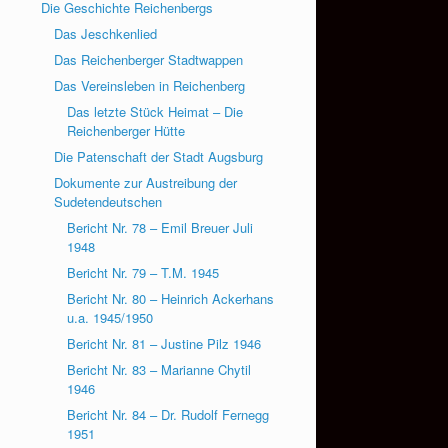
Die Geschichte Reichenbergs
Das Jeschkenlied
Das Reichenberger Stadtwappen
Das Vereinsleben in Reichenberg
Das letzte Stück Heimat – Die
Reichenberger Hütte
Die Patenschaft der Stadt Augsburg
Dokumente zur Austreibung der
Sudetendeutschen
Bericht Nr. 78 – Emil Breuer Juli
1948
Bericht Nr. 79 – T.M. 1945
Bericht Nr. 80 – Heinrich Ackerhans
u.a. 1945/1950
Bericht Nr. 81 – Justine Pilz 1946
Bericht Nr. 83 – Marianne Chytil
1946
Bericht Nr. 84 – Dr. Rudolf Fernegg
1951