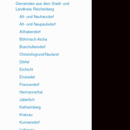
Gemeinden aus dem Stadt- und
Landkreis Reichenberg
Alt- und Neuharzdorf
Alt- und Neupaulsdorf
Althabendorf
Böhmisch-Aicha
Buschullersdorf
Christofsgrund/Neuland
Dörfel
Eichicht
Einsiedel
Franzendorf
Hermannsthal
Jaberlich
Katharinberg
Kratzau
Kunnersdorf
Liebenau