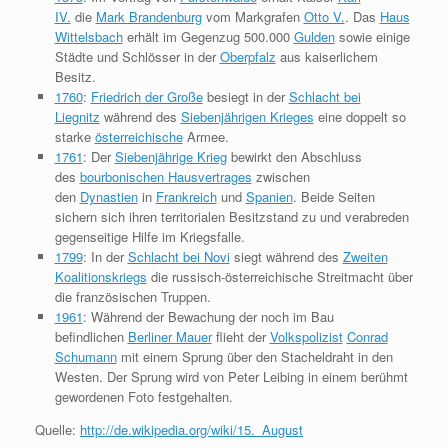
IV.
die
Mark Brandenburg
vom Markgrafen
Otto V.
. Das
Haus
Wittelsbach
erhält im Gegenzug 500.000
Gulden
sowie einige
Städte und Schlösser in der
Oberpfalz
aus kaiserlichem
Besitz.
1760
:
Friedrich der Große
besiegt in der
Schlacht bei
Liegnitz
während des
Siebenjährigen Krieges
eine doppelt so
starke
österreichische
Armee.
1761
: Der
Siebenjährige Krieg
bewirkt den Abschluss
des
bourbonischen Hausvertrages
zwischen
den
Dynastien
in
Frankreich
und
Spanien
. Beide Seiten
sichern sich ihren territorialen Besitzstand zu und verabreden
gegenseitige Hilfe im Kriegsfalle.
1799
: In der
Schlacht bei Novi
siegt während des
Zweiten
Koalitionskriegs
die russisch-österreichische Streitmacht über
die französischen Truppen.
1961
: Während der Bewachung der noch im Bau
befindlichen
Berliner Mauer
flieht der
Volkspolizist
Conrad
Schumann
mit einem Sprung über den Stacheldraht in den
Westen. Der Sprung wird von Peter Leibing in einem berühmt
gewordenen Foto festgehalten.
Quelle:
http://de.wikipedia.org/wiki/15._August