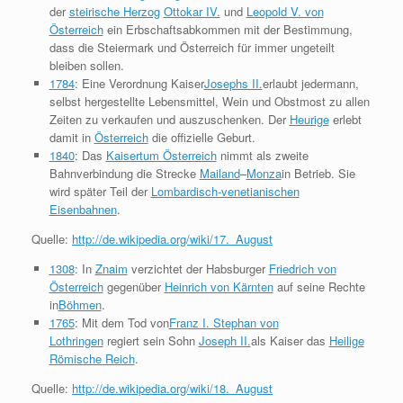
der
steirische Herzog
Ottokar IV.
und
Leopold V. von
Österreich
ein Erbschaftsabkommen mit der Bestimmung,
dass die Steiermark und Österreich für immer ungeteilt
bleiben sollen.
1784
: Eine Verordnung Kaiser
Josephs II.
erlaubt jedermann,
selbst hergestellte Lebensmittel, Wein und Obstmost zu allen
Zeiten zu verkaufen und auszuschenken. Der
Heurige
erlebt
damit in
Österreich
die offizielle Geburt.
1840
: Das
Kaisertum Österreich
nimmt als zweite
Bahnverbindung die Strecke
Mailand
–
Monza
in Betrieb. Sie
wird später Teil der
Lombardisch-venetianischen
Eisenbahnen
.
Quelle:
http://de.wikipedia.org/wiki/17._August
1308
: In
Znaim
verzichtet der Habsburger
Friedrich von
Österreich
gegenüber
Heinrich von Kärnten
auf seine Rechte
in
Böhmen
.
1765
: Mit dem Tod von
Franz I. Stephan von
Lothringen
regiert sein Sohn
Joseph II.
als Kaiser das
Heilige
Römische Reich
.
Quelle:
http://de.wikipedia.org/wiki/18._August