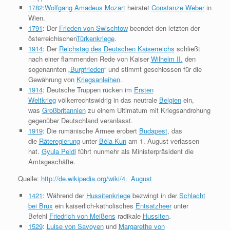
1782
:
Wolfgang Amadeus Mozart
heiratet
Constanze Weber
in
Wien.
1791
: Der
Frieden von Swischtow
beendet den letzten der
österreichischen
Türkenkriege
.
1914
: Der
Reichstag des Deutschen Kaiserreichs
schließt
nach einer flammenden Rede von Kaiser
Wilhelm II.
den
sogenannten „
Burgfrieden
“ und stimmt geschlossen für die
Gewährung von
Kriegsanleihen
.
1914
: Deutsche Truppen rücken im
Ersten
Weltkrieg
völkerrechtswidrig in das neutrale
Belgien
ein,
was
Großbritannien
zu einem Ultimatum mit Kriegsandrohung
gegenüber Deutschland veranlasst.
1919
: Die rumänische Armee erobert
Budapest
, das
die
Räteregierung
unter
Béla Kun
am 1. August verlassen
hat.
Gyula Peidl
führt nunmehr als Ministerpräsident die
Amtsgeschäfte.
Quelle:
http://de.wikipedia.org/wiki/4._August
1421
: Während der
Hussitenkriege
bezwingt in der
Schlacht
bei Brüx
ein kaiserlich-katholisches
Entsatzheer
unter
Befehl
Friedrich von Meißens
radikale
Hussiten
.
1529
:
Luise von Savoyen
und
Margarethe von