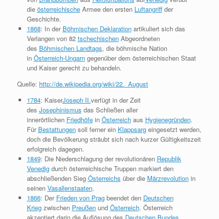
die
österreichische
Armee den ersten
Luftangriff
der
Geschichte.
1868
: In der
Böhmischen Deklaration
artikuliert sich das
Verlangen von 82
tschechischen
Abgeordneten
des
Böhmischen Landtags
, die böhmische Nation
in
Österreich-Ungarn
gegenüber dem österreichischen Staat
und Kaiser gerecht zu behandeln.
Quelle:
http://de.wikipedia.org/wiki/22._August
1784
: Kaiser
Joseph II.
verfügt in der Zeit
des
Josephinismus
das Schließen aller
innerörtlichen
Friedhöfe
in
Österreich
aus
Hygienegründen
.
Für
Bestattungen
soll ferner ein
Klappsarg
eingesetzt werden,
doch die Bevölkerung sträubt sich nach kurzer Gültigkeitszeit
erfolgreich dagegen.
1849
: Die Niederschlagung der revolutionären
Republik
Venedig
durch österreichische Truppen markiert den
abschließenden Sieg
Österreichs
über die
Märzrevolution
in
seinen
Vasallenstaaten
.
1866
: Der
Frieden von Prag
beendet den
Deutschen
Krieg
zwischen
Preußen
und
Österreich
. Österreich
akzeptiert darin die Auflösung des
Deutschen Bundes