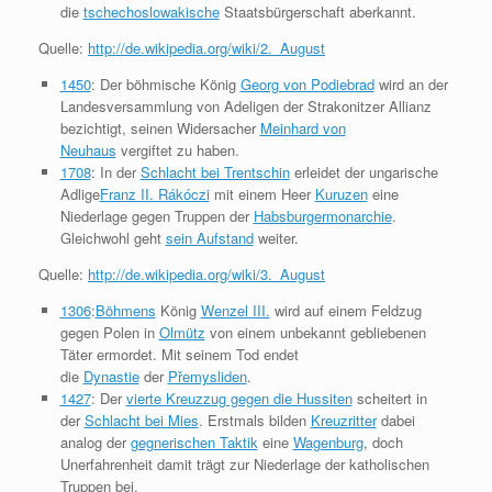
die
tschechoslowakische
Staatsbürgerschaft aberkannt.
Quelle:
http://de.wikipedia.org/wiki/2._August
1450
: Der böhmische König
Georg von Podiebrad
wird an der
Landesversammlung von Adeligen der Strakonitzer Allianz
bezichtigt, seinen Widersacher
Meinhard von
Neuhaus
vergiftet zu haben.
1708
: In der
Schlacht bei Trentschin
erleidet der ungarische
Adlige
Franz II. Rákóczi
mit einem Heer
Kuruzen
eine
Niederlage gegen Truppen der
Habsburgermonarchie
.
Gleichwohl geht
sein Aufstand
weiter.
Quelle:
http://de.wikipedia.org/wiki/3._August
1306
:
Böhmens
König
Wenzel III.
wird auf einem Feldzug
gegen Polen in
Olmütz
von einem unbekannt gebliebenen
Täter ermordet. Mit seinem Tod endet
die
Dynastie
der
Přemysliden
.
1427
: Der
vierte Kreuzzug gegen die Hussiten
scheitert in
der
Schlacht bei Mies
. Erstmals bilden
Kreuzritter
dabei
analog der
gegnerischen Taktik
eine
Wagenburg
, doch
Unerfahrenheit damit trägt zur Niederlage der katholischen
Truppen bei.