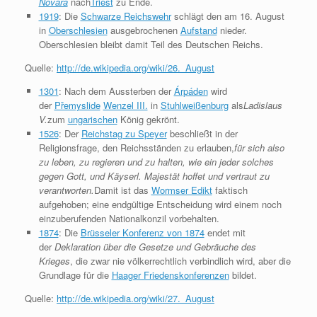
Novara
nach
Triest
zu Ende.
1919
: Die
Schwarze Reichswehr
schlägt den am 16. August
in
Oberschlesien
ausgebrochenen
Aufstand
nieder.
Oberschlesien bleibt damit Teil des Deutschen Reichs.
Quelle:
http://de.wikipedia.org/wiki/26._August
1301
: Nach dem Aussterben der
Árpáden
wird
der
Přemyslide
Wenzel III.
in
Stuhlweißenburg
als
Ladislaus
V.
zum
ungarischen
König gekrönt.
1526
: Der
Reichstag zu Speyer
beschließt in der
Religionsfrage, den Reichsständen zu erlauben,
für sich also
zu leben, zu regieren und zu halten, wie ein jeder solches
gegen Gott, und Käyserl. Majestät hoffet und vertraut zu
verantworten.
Damit ist das
Wormser Edikt
faktisch
aufgehoben; eine endgültige Entscheidung wird einem noch
einzuberufenden Nationalkonzil vorbehalten.
1874
: Die
Brüsseler Konferenz von 1874
endet mit
der
Deklaration über die Gesetze und Gebräuche des
Krieges
, die zwar nie völkerrechtlich verbindlich wird, aber die
Grundlage für die
Haager Friedenskonferenzen
bildet.
Quelle:
http://de.wikipedia.org/wiki/27._August