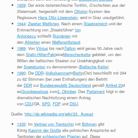
1929
: Der erste österreichische Tonfilm,
G’schichten aus der
Steiermark
, hergestellt mit dem
Ottoton
-System des
Regisseurs
Hans Otto Löwenstein
, wird in Graz uraufgeführt.
1944
:
Zweiter Weltkrieg
. Nach einem
Staatsstreich
und der
Entmachtung von „Staatsführer“
Ion
Antonescu
schließt
Rumänien
mit
den
Alliierten
einen
Waffenstillstand
.
1989
: Von
Vilnius
bis nach
Tallinn
wird genau 50 Jahre nach
dem
Stalin-Hitler-Pakt
eine
Menschenkette
gebildet, um den
Willen der baltischen Staaten zur Unabhängigkeit von
der
Sowjetunion
zu demonstrieren (
Baltische Kette
).
1990
: Die
DDR
–
Volkskammer
in
Berlin
(Ost) beschließt mit 294
zu 62 Stimmen (bei zwei Enthaltungen) den Beitritt
der
DDR
zur
Bundesrepublik Deutschland
gemäß
Artikel 23
d
es
Grundgesetzes
zum
3. Oktober
. Das
Parlament
folgt in der
dramatischen Nachtsitzung einem Antrag
von
CDU
/DA,
SPD
,
FDP
und
DSU
.
Quelle:
http://de.wikipedia.org/wiki/23._August
1335
: Im
Vertrag von Trentschin
mit
Böhmen
gibt
König
Kasimir der Große
alle polnischen Ansprüche auf
Territorien der
schlesischen Piasten
auf. Diese