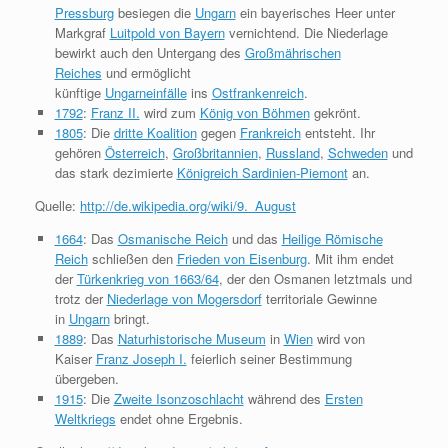
Pressburg
besiegen die
Ungarn
ein bayerisches Heer unter
Markgraf
Luitpold von Bayern
vernichtend. Die Niederlage
bewirkt auch den Untergang des
Großmährischen
Reiches
und ermöglicht
künftige
Ungarneinfälle
ins
Ostfrankenreich
.
1792
:
Franz II.
wird zum
König von Böhmen
gekrönt.
1805
: Die
dritte Koalition
gegen
Frankreich
entsteht. Ihr
gehören
Österreich
,
Großbritannien
,
Russland
,
Schweden
und
das stark dezimierte
Königreich Sardinien-Piemont
an.
Quelle:
http://de.wikipedia.org/wiki/9._August
1664
: Das
Osmanische Reich
und das
Heilige Römische
Reich
schließen den
Frieden von Eisenburg
. Mit ihm endet
der
Türkenkrieg von 1663/64
, der den Osmanen letztmals und
trotz der
Niederlage von Mogersdorf
territoriale Gewinne
in
Ungarn
bringt.
1889
: Das
Naturhistorische Museum
in
Wien
wird von
Kaiser
Franz Joseph I.
feierlich seiner Bestimmung
übergeben.
1915
: Die
Zweite Isonzoschlacht
während des
Ersten
Weltkriegs
endet ohne Ergebnis.