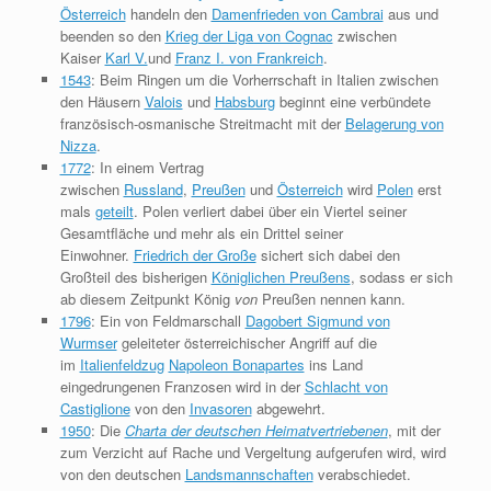
Österreich
handeln den
Damenfrieden von Cambrai
aus und
beenden so den
Krieg der Liga von Cognac
zwischen
Kaiser
Karl V.
und
Franz I. von Frankreich
.
1543
: Beim Ringen um die Vorherrschaft in Italien zwischen
den Häusern
Valois
und
Habsburg
beginnt eine verbündete
französisch-osmanische Streitmacht mit der
Belagerung von
Nizza
.
1772
: In einem Vertrag
zwischen
Russland
,
Preußen
und
Österreich
wird
Polen
erst
mals
geteilt
. Polen verliert dabei über ein Viertel seiner
Gesamtfläche und mehr als ein Drittel seiner
Einwohner.
Friedrich der Große
sichert sich dabei den
Großteil des bisherigen
Königlichen Preußens
, sodass er sich
ab diesem Zeitpunkt König
von
Preußen nennen kann.
1796
: Ein von Feldmarschall
Dagobert Sigmund von
Wurmser
geleiteter österreichischer Angriff auf die
im
Italienfeldzug
Napoleon Bonapartes
ins Land
eingedrungenen Franzosen wird in der
Schlacht von
Castiglione
von den
Invasoren
abgewehrt.
1950
: Die
Charta der deutschen Heimatvertriebenen
, mit der
zum Verzicht auf Rache und Vergeltung aufgerufen wird, wird
von den deutschen
Landsmannschaften
verabschiedet.