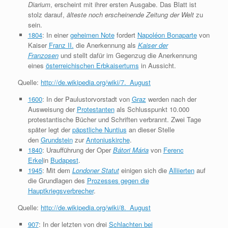
Diarium
, erscheint mit ihrer ersten Ausgabe. Das Blatt ist
stolz darauf,
älteste noch erscheinende Zeitung der Welt
zu
sein.
1804
: In einer
geheimen Note
fordert
Napoléon Bonaparte
von
Kaiser
Franz II.
die Anerkennung als
Kaiser der
Franzosen
und stellt dafür im Gegenzug die Anerkennung
eines
österreichischen Erbkaisertums
in Aussicht.
Quelle:
http://de.wikipedia.org/wiki/7._August
1600
: In der Paulustorvorstadt von
Graz
werden nach der
Ausweisung der
Protestanten
als Schlusspunkt 10.000
protestantische Bücher und Schriften verbrannt. Zwei Tage
später legt der
päpstliche Nuntius
an dieser Stelle
den
Grundstein
zur
Antoniuskirche
.
1840
: Uraufführung der Oper
Bátori Mária
von
Ferenc
Erkel
in
Budapest
.
1945
: Mit dem
Londoner Statut
einigen sich die
Alliierten
auf
die Grundlagen des
Prozesses gegen die
Hauptkriegsverbrecher
.
Quelle:
http://de.wikipedia.org/wiki/8._August
907
: In der letzten von drei
Schlachten bei