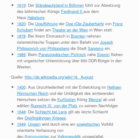
1619
: Der
Ständeaufstand in Böhmen
führt zur Absetzung
des böhmischen Königs
Ferdinand II.
aus dem
Haus
Habsburg
.
1820
: Die
Uraufführung
der
Ope r
Die Zauberharfe
von
Franz
Schubert
findet am
Theater an der Wien
in Wien statt.
1878
: Bei ihrem Einmarsch in
Bosnien
nehmen
österreichische Truppen unter dem Befehl von
Joseph
Philippovich von Philippsberg
die Stadt
Sarajevo
ein.
1989
: Beim
Paneuropäischen Picknick
nahe
Sopron
fliehen
mit ungarischer Unterstützung über 600 DDR-Bürger in den
Westen.
Quelle:
http://de.wikipedia.org/wiki/19._August
1400
: Aus Unzufriedenheit mit der Entwicklung im
Heiligen
Römischen Reich
und der Untätigkeit des amtierenden
Herrschers setzen die
Kurfürsten
König
Wenzel
ab und
wählen
Ruprecht III. von der Pfalz
zu seinem Nachfolger.
1648
: Die
Schlacht bei Lens
gilt als letzte Schlacht
des
Dreißigjährigen Krieges
.
1949
:
Ungarn
wird durch eine am
sowjetischen
Vorbild
orientierte Verfassung von
den
Kommunisten
zur
Volksrepublik
umgestaltet.