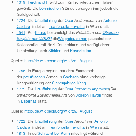
1619
:
Ferdinand II.
wird zum römisch-deutschen Kaiser
gewählt. Die
böhmischen
Stände versagen ihm jedoch die
Gefolgschaft.
1724
: Die
Uraufführung
der
Oper
Andromaca
von
Antonio
Caldara
findet am
Teatro della Favorita
in Wien statt.
1941
: Pe r
Erlass
beschuldigt das
Präsidium des
Obersten
Sowjets der UdSSR
die
Wolgadeutschen
pauschal der
Kollaboration mit Nazi-Deutschland und verfügt deren
Umsiedlung nach
Sibirien
und
Kasachstan
.
Quelle:
http://de.wikipedia.org/wiki/28._August
1756
: In Europa beginnt mit dem Einmarsch
der
preußischen
Armee in
Sachsen
ohne vorherige
Kriegserklärung der
Siebenjährige Krieg
.
1775
: Die
Uraufführung
der
Oper
L’incontro improviso
(
Die
unverhoffte Zusammenkunft
) von
Joseph Haydn
findet
in
Esterház
statt.
Quelle:
http://de.wikipedia.org/wiki/29._August
1722
: Die
Uraufführung
der
Oper
Nitocri
von
Antonio
Caldara
findet am
Teatro della Favorita
in
Wien
statt.
1813
: In der
Schlacht bei Kulm
misslingt während