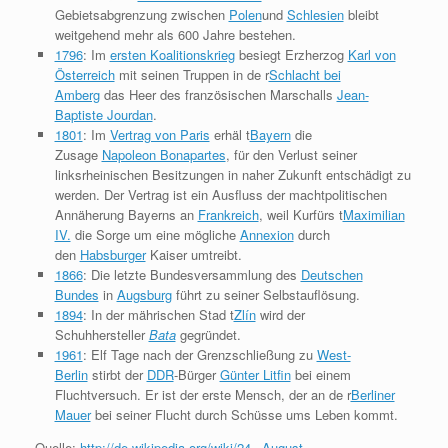
Gebietsabgrenzung zwischen
Polen
und
Schlesien
bleibt
weitgehend mehr als 600 Jahre bestehen.
1796
: Im
ersten Koalitionskrieg
besiegt Erzherzog
Karl von
Österreich
mit seinen Truppen in de r
Schlacht bei
Amberg
das Heer des französischen Marschalls
Jean-
Baptiste Jourdan
.
1801
: Im
Vertrag von Paris
erhäl t
Bayern
die
Zusage
Napoleon Bonapartes
, für den Verlust seiner
linksrheinischen Besitzungen in naher Zukunft entschädigt zu
werden. Der Vertrag ist ein Ausfluss der machtpolitischen
Annäherung Bayerns an
Frankreich
, weil Kurfürs t
Maximilian
IV.
die Sorge um eine mögliche
Annexion
durch
den
Habsburger
Kaiser umtreibt.
1866
: Die letzte Bundesversammlung des
Deutschen
Bundes
in
Augsburg
führt zu seiner Selbstauflösung.
1894
: In der mährischen Stad t
Zlín
wird der
Schuhhersteller
Bata
gegründet.
1961
: Elf Tage nach der Grenzschließung zu
West-
Berlin
stirbt der
DDR
-Bürger
Günter Litfin
bei einem
Fluchtversuch. Er ist der erste Mensch, der an de r
Berliner
Mauer
bei seiner Flucht durch Schüsse ums Leben kommt.
Quelle:
http://de.wikipedia.org/wiki/24._August