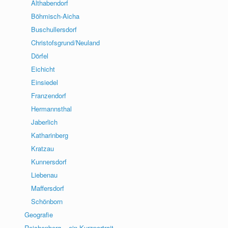
Althabendorf
Böhmisch-Aicha
Buschullersdorf
Christofsgrund/Neuland
Dörfel
Eichicht
Einsiedel
Franzendorf
Hermannsthal
Jaberlich
Katharinberg
Kratzau
Kunnersdorf
Liebenau
Maffersdorf
Schönborn
Geografie
Reichenberg – ein Kurzportrait