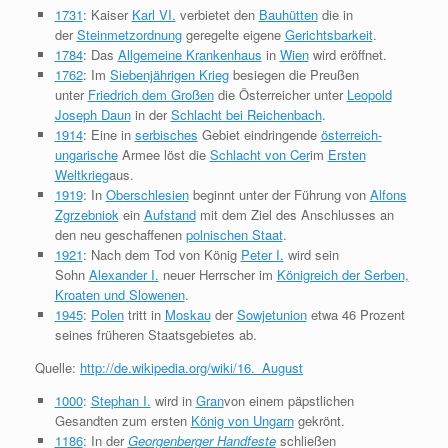
1731
: Kaiser
Karl VI.
verbietet den
Bauhütten
die in
der
Steinmetzordnung
geregelte eigene
Gerichtsbarkeit
.
1784
: Das
Allgemeine Krankenhaus
in
Wien
wird eröffnet.
1762
: Im
Siebenjährigen Krieg
besiegen die Preußen
unter
Friedrich dem Großen
die Österreicher unter
Leopold
Joseph Daun
in der
Schlacht bei Reichenbach
.
1914
: Eine in
serbisches
Gebiet eindringende
österreich-
ungarische
Armee löst die
Schlacht von Cer
im
Ersten
Weltkrieg
aus.
1919
: In
Oberschlesien
beginnt unter der Führung von
Alfons
Zgrzebniok
ein
Aufstand
mit dem Ziel des Anschlusses an
den neu geschaffenen
polnischen Staat
.
1921
: Nach dem Tod von König
Peter I.
wird sein
Sohn
Alexander I.
neuer Herrscher im
Königreich der Serben,
Kroaten und Slowenen
.
1945
:
Polen
tritt in
Moskau
der
Sowjetunion
etwa 46 Prozent
seines früheren Staatsgebietes ab.
Quelle:
http://de.wikipedia.org/wiki/16._August
1000
:
Stephan I.
wird in
Gran
von einem päpstlichen
Gesandten zum ersten
König von Ungarn
gekrönt.
1186
: In der
Georgenberger Handfeste
schließen