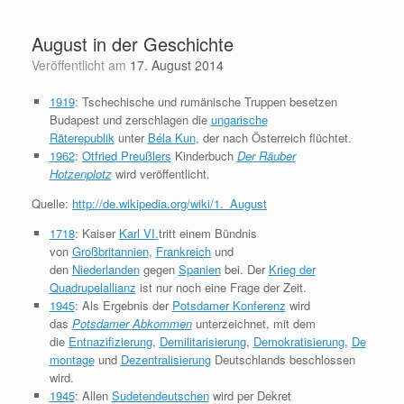
Zum
Inhalt
August in der Geschichte
springen
Veröffentlicht am
17. August 2014
1919
: Tschechische und rumänische Truppen besetzen
Budapest und zerschlagen die
ungarische
Räterepublik
unter
Béla Kun
, der nach Österreich flüchtet.
1962
:
Otfried Preußlers
Kinderbuch
Der Räuber
Hotzenplotz
wird veröffentlicht.
Quelle:
http://de.wikipedia.org/wiki/1._August
1718
: Kaiser
Karl VI.
tritt einem Bündnis
von
Großbritannien
,
Frankreich
und
den
Niederlanden
gegen
Spanien
bei. Der
Krieg der
Quadrupelallianz
ist nur noch eine Frage der Zeit.
1945
: Als Ergebnis der
Potsdamer Konferenz
wird
das
Potsdamer Abkommen
unterzeichnet, mit dem
die
Entnazifizierung
,
Demilitarisierung
,
Demokratisierung
,
De
montage
und
Dezentralisierung
Deutschlands beschlossen
wird.
1945
: Allen
Sudetendeutschen
wird per Dekret