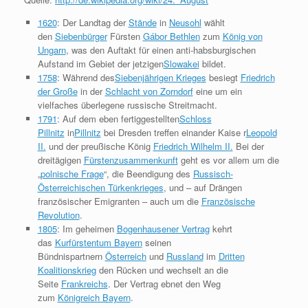
1620
: Der Landtag der
Stände
in
Neusohl
wählt
den
Siebenbürger
Fürsten
Gábor Bethlen
zum
König von
Ungarn
, was den Auftakt für einen anti-habsburgischen
Aufstand im Gebiet der jetzigen
Slowakei
bildet.
1758
: Während des
Siebenjährigen Krieges
besiegt
Friedrich
der Große
in der
Schlacht von Zorndorf
eine um ein
vielfaches überlegene russische Streitmacht.
1791
: Auf dem eben fertiggestellten
Schloss
Pillnitz
in
Pillnitz
bei Dresden treffen einander Kaise r
Leopold
II.
und der preußische König
Friedrich Wilhelm II.
Bei der
dreitägigen
Fürstenzusammenkunft
geht es vor allem um die
„
polnische Frage
“, die Beendigung des
Russisch-
Österreichischen Türkenkrieges
, und – auf Drängen
französischer Emigranten – auch um die
Französische
Revolution
.
1805
: Im geheimen
Bogenhausener Vertrag
kehrt
das
Kurfürstentum Bayern
seinen
Bündnispartnern
Österreich
und
Russland
im
Dritten
Koalitionskrieg
den Rücken und wechselt an die
Seite
Frankreichs
. Der Vertrag ebnet den Weg
zum
Königreich Bayern
.