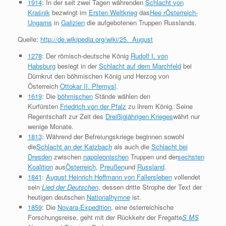
1914
: In der seit zwei Tagen währenden
Schlacht von
Kraśnik
bezwingt im
Ersten Weltkrieg
das
Hee r
Österreich-
Ungarns
in
Galizien
die aufgebotenen Truppen Russlands.
Quelle:
http://de.wikipedia.org/wiki/25._August
1278
: Der römisch-deutsche König
Rudolf I. von
Habsburg
besiegt in der
Schlacht auf dem Marchfeld
bei
Dürnkrut den böhmischen König und Herzog von
Österreich
Ottokar II. Přemysl
.
1619
: Die
böhmischen
Stände wählen den
Kurfürsten
Friedrich von der Pfalz
zu ihrem König. Seine
Regentschaft zur Zeit des
Dreißigjährigen Krieges
währt nur
wenige Monate.
1813
: Während der Befreiungskriege beginnen sowohl
die
Schlacht an der Katzbach
als auch die
Schlacht bei
Dresden
zwischen
napoleonischen
Truppen und der
sechsten
Koalition
aus
Österreich
,
Preußen
und
Russland
.
1841
:
August Heinrich Hoffmann von Fallersleben
vollendet
sein
Lied der Deutschen
, dessen dritte Strophe der Text der
heutigen deutschen
Nationalhymne
ist.
1859
: Die
Novara-Expedition
, eine österreichische
Forschungsreise, geht mit der Rückkehr der Fregatte
S MS