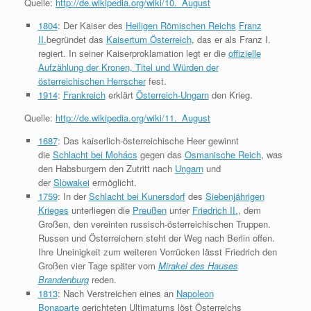
Quelle:
http://de.wikipedia.org/wiki/10._August
1804
: Der Kaiser des
Heiligen Römischen Reichs
Franz
II.
begründet das
Kaisertum Österreich
, das er als Franz I.
regiert. In seiner Kaiserproklamation legt er die
offizielle
Aufzählung der Kronen, Titel und Würden der
österreichischen Herrscher
fest.
1914
:
Frankreich
erklärt
Österreich-Ungarn
den Krieg.
Quelle:
http://de.wikipedia.org/wiki/11._August
1687
: Das kaiserlich-österreichische Heer gewinnt
die
Schlacht bei Mohács
gegen das
Osmanische Reich
, was
den Habsburgern den Zutritt nach
Ungarn
und
der
Slowakei
ermöglicht.
1759
: In der
Schlacht bei Kunersdorf
des
Siebenjährigen
Krieges
unterliegen die
Preußen
unter
Friedrich II.
, dem
Großen, den vereinten russisch-österreichischen Truppen.
Russen und Österreichern steht der Weg nach Berlin offen.
Ihre Uneinigkeit zum weiteren Vorrücken lässt Friedrich den
Großen vier Tage später vom
Mirakel des Hauses
Brandenburg
reden.
1813
: Nach Verstreichen eines an
Napoleon
Bonaparte
gerichteten Ultimatums löst Österreichs