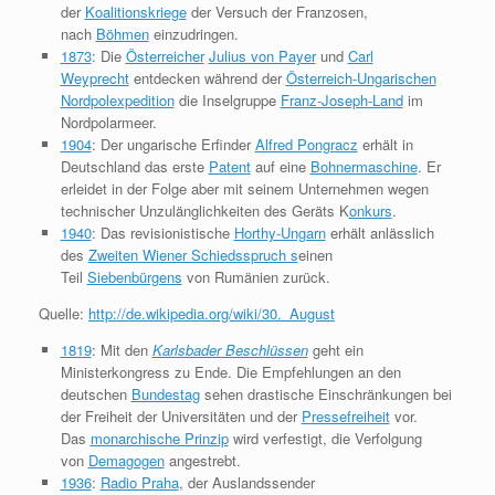
der
Koalitionskriege
der Versuch der Franzosen,
nach
Böhmen
einzudringen.
1873
: Die
Österreicher
Julius von Payer
und
Carl
Weyprecht
entdecken während der
Österreich-Ungarischen
Nordpolexpedition
die Inselgruppe
Franz-Joseph-Land
im
Nordpolarmeer.
1904
: Der ungarische Erfinder
Alfred Pongracz
erhält in
Deutschland das erste
Patent
auf eine
Bohnermaschine
. Er
erleidet in der Folge aber mit seinem Unternehmen wegen
technischer Unzulänglichkeiten des Geräts K
onkurs
.
1940
: Das revisionistische
Horthy-Ungarn
erhält anlässlich
des
Zweiten Wiener Schiedsspruch s
einen
Teil
Siebenbürgens
von Rumänien zurück.
Quelle:
http://de.wikipedia.org/wiki/30._August
1819
: Mit den
Karlsbader Beschlüssen
geht ein
Ministerkongress zu Ende. Die Empfehlungen an den
deutschen
Bundestag
sehen drastische Einschränkungen bei
der Freiheit der Universitäten und der
Pressefreiheit
vor.
Das
monarchische Prinzip
wird verfestigt, die Verfolgung
von
Demagogen
angestrebt.
1936
:
Radio Praha
, der Auslandssender