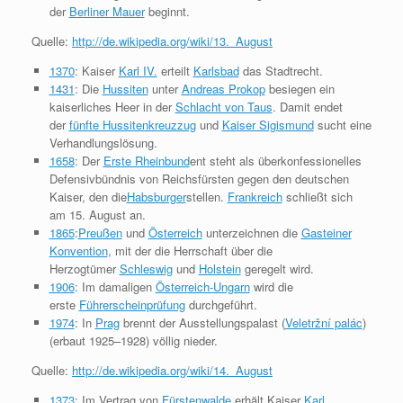
der
Berliner Mauer
beginnt.
Quelle:
http://de.wikipedia.org/wiki/13._August
1370
: Kaiser
Karl IV.
erteilt
Karlsbad
das Stadtrecht.
1431
: Die
Hussiten
unter
Andreas Prokop
besiegen ein
kaiserliches Heer in der
Schlacht von Taus
. Damit endet
der
fünfte Hussitenkreuzzug
und
Kaiser Sigismund
sucht eine
Verhandlungslösung.
1658
: Der
Erste Rheinbund
ent steht als überkonfessionelles
Defensivbündnis von Reichsfürsten gegen den deutschen
Kaiser, den die
Habsburger
stellen.
Frankreich
schließt sich
am 15. August an.
1865
:
Preußen
und
Österreich
unterzeichnen die
Gasteiner
Konvention
, mit der die Herrschaft über die
Herzogtümer
Schleswig
und
Holstein
geregelt wird.
1906
: Im damaligen
Österreich-Ungarn
wird die
erste
Führerscheinprüfung
durchgeführt.
1974
: In
Prag
brennt der Ausstellungspalast (
Veletržní palác
)
(erbaut 1925–1928) völlig nieder.
Quelle:
http://de.wikipedia.org/wiki/14._August
1373
: Im Vertrag von
Fürstenwalde
erhält Kaiser
Karl