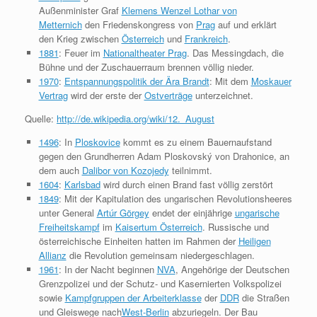
Außenminister Graf
Klemens Wenzel Lothar von
Metternich
den Friedenskongress von
Prag
auf und erklärt
den Krieg zwischen
Österreich
und
Frankreich
.
1881
: Feuer im
Nationaltheater Prag
. Das Messingdach, die
Bühne und der Zuschauerraum brennen völlig nieder.
1970
:
Entspannungspolitik der Ära Brandt
: Mit dem
Moskauer
Vertrag
wird der erste der
Ostverträge
unterzeichnet.
Quelle:
http://de.wikipedia.org/wiki/12._August
1496
: In
Ploskovice
kommt es zu einem Bauernaufstand
gegen den Grundherren Adam Ploskovský von Drahonice, an
dem auch
Dalibor von Kozojedy
teilnimmt.
1604
:
Karlsbad
wird durch einen Brand fast völlig zerstört
1849
: Mit der Kapitulation des ungarischen Revolutionsheeres
unter General
Artúr Görgey
endet der einjährige
ungarische
Freiheitskampf
im
Kaisertum Österreich
. Russische und
österreichische Einheiten hatten im Rahmen der
Heiligen
Allianz
die Revolution gemeinsam niedergeschlagen.
1961
: In der Nacht beginnen
NVA
, Angehörige der Deutschen
Grenzpolizei und der Schutz- und Kasernierten Volkspolizei
sowie
Kampfgruppen der Arbeiterklasse
der
DDR
die Straßen
und Gleiswege nach
West-Berlin
abzuriegeln. Der Bau