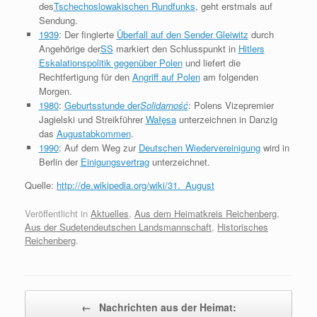
des
Tschechoslowakischen Rundfunks
, geht erstmals auf
Sendung.
1939
: Der fingierte
Überfall auf den Sender Gleiwitz
durch
Angehörige der
SS
markiert den Schlusspunkt in
Hitlers
Eskalationspolitik gegenüber Polen
und liefert die
Rechtfertigung für den
Angriff auf Polen
am folgenden
Morgen.
1980
:
Geburtsstunde der
Solidarność
: Polens Vizepremier
Jagielski und Streikführer
Wałęsa
unterzeichnen in Danzig
das
Augustabkommen
.
1990
: Auf dem Weg zur
Deutschen Wiedervereinigung
wird in
Berlin der
Einigungsvertrag
unterzeichnet.
Quelle:
http://de.wikipedia.org/wiki/31._August
Veröffentlicht in
Aktuelles
,
Aus dem Heimatkreis Reichenberg
,
Aus der Sudetendeutschen Landsmannschaft
,
Historisches
Reichenberg
.
Beitragsnavigation
←
Nachrichten aus der Heimat: