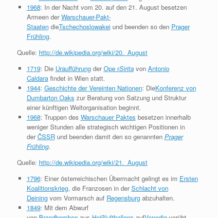
1968
: In der Nacht vom 20. auf den 21. August besetzen
Armeen der
Warschauer-Pakt-
Staaten
die
Tschechoslowakei
und beenden so den
Prager
Frühling
.
Quelle:
http://de.wikipedia.org/wiki/20._August
1719
: Die
Uraufführung
der
Ope r
Sirita
von
Antonio
Caldara
findet in Wien statt.
1944
:
Geschichte der Vereinten Nationen
: Die
Konferenz von
Dumbarton Oaks
zur Beratung von Satzung und Struktur
einer künftigen Weltorganisation beginnt.
1968
: Truppen des
Warschauer Paktes
besetzen innerhalb
weniger Stunden alle strategisch wichtigen Positionen in
der
ČSSR
und beenden damit den so genannten
Prager
Frühling
.
Quelle:
http://de.wikipedia.org/wiki/21._August
1796
: Einer österreichischen Übermacht gelingt es im
Ersten
Koalitionskrieg
, die Franzosen in der
Schlacht von
Deining
vom Vormarsch auf
Regensburg
abzuhalten.
1849
: Mit dem Abwurf
von
Brandbomben
aus
Heißluftballons
auf
Venedig
verübt