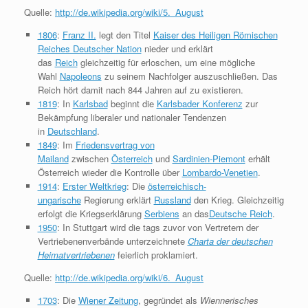
Quelle:
http://de.wikipedia.org/wiki/5._August
1806
:
Franz II.
legt den Titel
Kaiser des Heiligen Römischen
Reiches Deutscher Nation
nieder und erklärt
das
Reich
gleichzeitig für erloschen, um eine mögliche
Wahl
Napoleons
zu seinem Nachfolger auszuschließen. Das
Reich hört damit nach 844 Jahren auf zu existieren.
1819
: In
Karlsbad
beginnt die
Karlsbader Konferenz
zur
Bekämpfung liberaler und nationaler Tendenzen
in
Deutschland
.
1849
: Im
Friedensvertrag von
Mailand
zwischen
Österreich
und
Sardinien-Piemont
erhält
Österreich wieder die Kontrolle über
Lombardo-Venetien
.
1914
:
Erster Weltkrieg
: Die
österreichisch-
ungarische
Regierung erklärt
Russland
den Krieg. Gleichzeitig
erfolgt die Kriegserklärung
Serbiens
an das
Deutsche Reich
.
1950
: In Stuttgart wird die tags zuvor von Vertretern der
Vertriebenenverbände unterzeichnete
Charta der deutschen
Heimatvertriebenen
feierlich proklamiert.
Quelle:
http://de.wikipedia.org/wiki/6._August
1703
: Die
Wiener Zeitung
, gegründet als
Wiennerisches