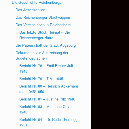
Die Geschichte Reichenbergs
Das Jeschkenlied
Das Reichenberger Stadtwappen
Das Vereinsleben in Reichenberg
Das letzte Stück Heimat – Die
Reichenberger Hütte
Die Patenschaft der Stadt Augsburg
Dokumente zur Austreibung der
Sudetendeutschen
Bericht Nr. 78 – Emil Breuer Juli
1948
Bericht Nr. 79 – T.M. 1945
Bericht Nr. 80 – Heinrich Ackerhans
u.a. 1945/1950
Bericht Nr. 81 – Justine Pilz 1946
Bericht Nr. 83 – Marianne Chytil
1946
Bericht Nr. 84 – Dr. Rudolf Fernegg
1951