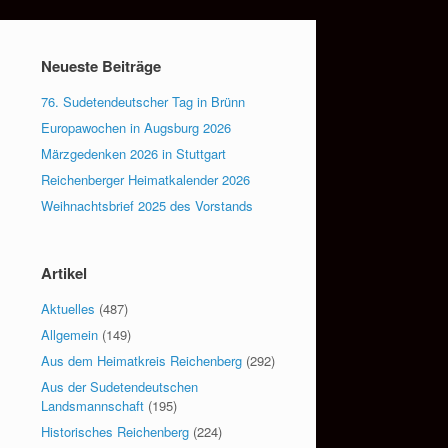
Neueste Beiträge
76. Sudetendeutscher Tag in Brünn
Europawochen in Augsburg 2026
Märzgedenken 2026 in Stuttgart
Reichenberger Heimatkalender 2026
Weihnachtsbrief 2025 des Vorstands
Artikel
Aktuelles
(487)
Allgemein
(149)
Aus dem Heimatkreis Reichenberg
(292)
Aus der Sudetendeutschen
Landsmannschaft
(195)
Historisches Reichenberg
(224)