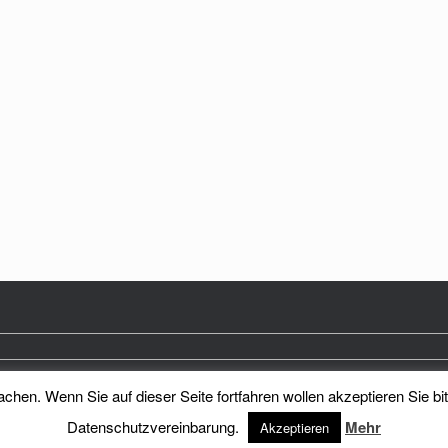
hen. Wenn Sie auf dieser Seite fortfahren wollen akzeptieren Sie bi
Heimatkreis Reichenberg Stadt und Land e.V.
Theme by
SiteOrigin
Datenschutzvereinbarung.
Mehr
Akzeptieren