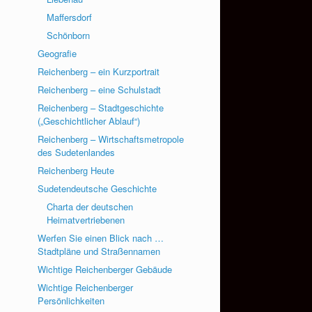
Maffersdorf
Schönborn
Geografie
Reichenberg – ein Kurzportrait
Reichenberg – eine Schulstadt
Reichenberg – Stadtgeschichte
(„Geschichtlicher Ablauf“)
Reichenberg – Wirtschaftsmetropole
des Sudetenlandes
Reichenberg Heute
Sudetendeutsche Geschichte
Charta der deutschen
Heimatvertriebenen
Werfen Sie einen Blick nach …
Stadtpläne und Straßennamen
Wichtige Reichenberger Gebäude
Wichtige Reichenberger
Persönlichkeiten