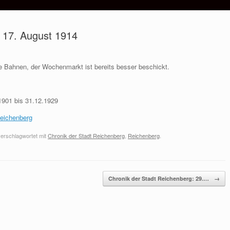
: 17. August 1914
e Bahnen, der Wochenmarkt ist bereits besser beschickt.
1901 bis 31.12.1929
Reichenberg
erschlagwortet mit
Chronik der Stadt Reichenberg
,
Reichenberg
.
Chronik der Stadt Reichenberg: 29.…
→