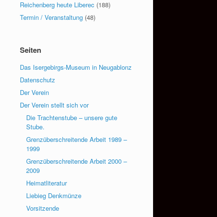
Reichenberg heute Liberec
(188)
Termin / Veranstaltung
(48)
Seiten
Das Isergebirgs-Museum in Neugablonz
Datenschutz
Der Verein
Der Verein stellt sich vor
Die Trachtenstube – unsere gute
Stube.
Grenzüberschreitende Arbeit 1989 –
1999
Grenzüberschreitende Arbeit 2000 –
2009
Heimatliteratur
Liebieg Denkmünze
Vorsitzende