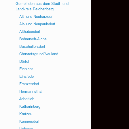
Gemeinden aus dem Stadt- und
Landkreis Reichenberg
Alt- und Neuharzdorf
Alt- und Neupaulsdorf
Althabendorf
Böhmisch-Aicha
Buschullersdorf
Christofsgrund/Neuland
Dörfel
Eichicht
Einsiedel
Franzendorf
Hermannsthal
Jaberlich
Katharinberg
Kratzau
Kunnersdorf
Liebenau