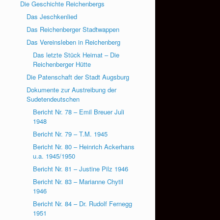
Die Geschichte Reichenbergs
Das Jeschkenlied
Das Reichenberger Stadtwappen
Das Vereinsleben in Reichenberg
Das letzte Stück Heimat – Die
Reichenberger Hütte
Die Patenschaft der Stadt Augsburg
Dokumente zur Austreibung der
Sudetendeutschen
Bericht Nr. 78 – Emil Breuer Juli
1948
Bericht Nr. 79 – T.M. 1945
Bericht Nr. 80 – Heinrich Ackerhans
u.a. 1945/1950
Bericht Nr. 81 – Justine Pilz 1946
Bericht Nr. 83 – Marianne Chytil
1946
Bericht Nr. 84 – Dr. Rudolf Fernegg
1951