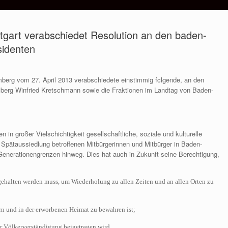
tgart verabschiedet Resolution an den baden-
sidenten
erg vom 27. April 2013 verabschiedete einstimmig fclgende, an den
berg Winfried Kretschmann sowie die Fraktionen im Landtag von Baden-
 in großer Vielschichtigkeit gesellschaftliche, soziale und kulturelle
 Spätaussiedlung betroffenen Mitbürgerinnen und Mitbürger in Baden-
Generationengrenzen hinweg. Dies hat auch in Zukunft seine Berechtigung,
alten werden muss, um Wiederholung zu allen Zeiten und an allen Orten zu
 und in der erworbenen Heimat zu bewahren ist;
 Völkerverständigung beigetragen wird.