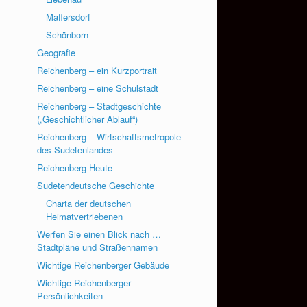
Maffersdorf
Schönborn
Geografie
Reichenberg – ein Kurzportrait
Reichenberg – eine Schulstadt
Reichenberg – Stadtgeschichte
(„Geschichtlicher Ablauf“)
Reichenberg – Wirtschaftsmetropole
des Sudetenlandes
Reichenberg Heute
Sudetendeutsche Geschichte
Charta der deutschen
Heimatvertriebenen
Werfen Sie einen Blick nach …
Stadtpläne und Straßennamen
Wichtige Reichenberger Gebäude
Wichtige Reichenberger
Persönlichkeiten