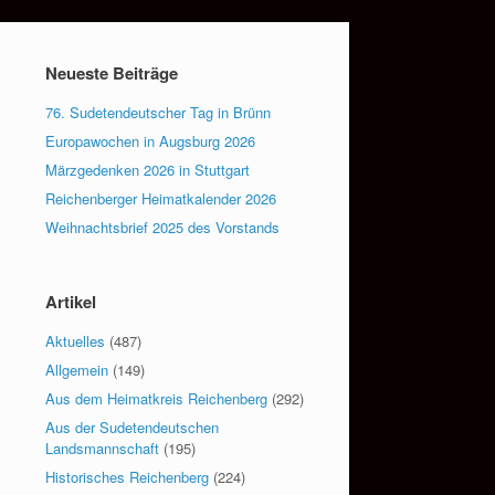
Neueste Beiträge
76. Sudetendeutscher Tag in Brünn
Europawochen in Augsburg 2026
Märzgedenken 2026 in Stuttgart
Reichenberger Heimatkalender 2026
Weihnachtsbrief 2025 des Vorstands
Artikel
Aktuelles
(487)
Allgemein
(149)
Aus dem Heimatkreis Reichenberg
(292)
Aus der Sudetendeutschen
Landsmannschaft
(195)
Historisches Reichenberg
(224)