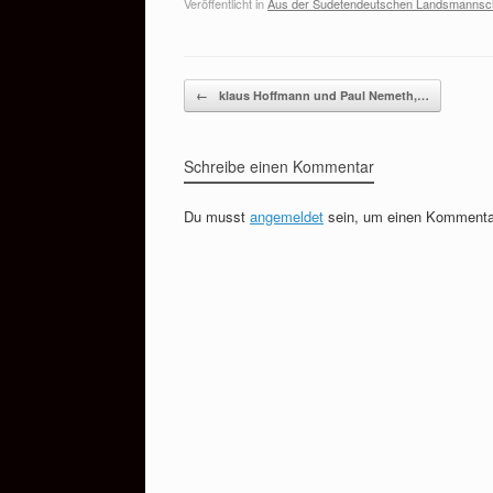
Veröffentlicht in
Aus der Sudetendeutschen Landsmannsc
Beitragsnavigation
←
klaus Hoffmann und Paul Nemeth,…
Schreibe einen Kommentar
Du musst
angemeldet
sein, um einen Kommenta