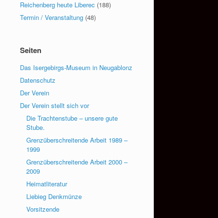
Reichenberg heute Liberec
(188)
Termin / Veranstaltung
(48)
Seiten
Das Isergebirgs-Museum in Neugablonz
Datenschutz
Der Verein
Der Verein stellt sich vor
Die Trachtenstube – unsere gute
Stube.
Grenzüberschreitende Arbeit 1989 –
1999
Grenzüberschreitende Arbeit 2000 –
2009
Heimatliteratur
Liebieg Denkmünze
Vorsitzende