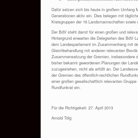
Dafür setzen sich bis heute in großem Umfang
Generationen aktiv ein. Dies belegen mit täglic
Kreisgruppen der 16 Landsmannschaften sowie
Der BdV steht damit für einen großen und relev
Hintergrund enwarten die Delegierten des BdV·
dem Landesparlament im Zusammenhang mit der
Gleichbehandlung mit anderen relevanten Bevök
Zusammensetzung der Gremien, insbesondere de
bisher bekannt gewordenen Planungen der Lande
zuzugestehen, nicht als erfüllt an. Der Lande
der Gremien des öffentllch-rechtlichen Rundfunk
einer großen gesellschaftlich relevanten Gruppe
Rundfunkrat ein.
Für die Richtigekeit: 27. April 2013
Arnold Tölg