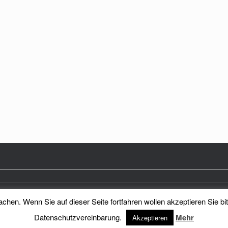
hen. Wenn Sie auf dieser Seite fortfahren wollen akzeptieren Sie bi
Heimatkreis Reichenberg Stadt und Land e.V.
Theme by
SiteOrigin
Datenschutzvereinbarung.
Mehr
Akzeptieren