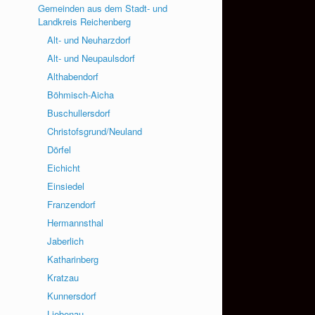
Gemeinden aus dem Stadt- und
Landkreis Reichenberg
Alt- und Neuharzdorf
Alt- und Neupaulsdorf
Althabendorf
Böhmisch-Aicha
Buschullersdorf
Christofsgrund/Neuland
Dörfel
Eichicht
Einsiedel
Franzendorf
Hermannsthal
Jaberlich
Katharinberg
Kratzau
Kunnersdorf
Liebenau