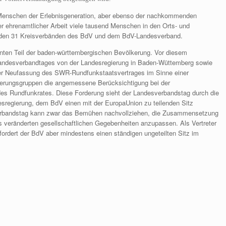
 Menschen der Erlebnisgeneration, aber ebenso der nachkommenden
her ehrenamtlicher Arbeit viele tausend Menschen in den Orts- und
 den 31 Kreisverbänden des BdV und dem BdV-Landesverband.
anten Teil der baden-württembergischen Bevölkerung. Vor diesem
Landesverbandtages von der Landesregierung in Baden-Wüttemberg sowie
 Neufassung des SWR-Rundfunkstaatsvertrages im Sinne einer
erungsgruppen die angemessene Berücksichtigung bei der
s Rundfunkrates. Diese Forderung sieht der Landesverbandstag durch die
sregierung, dem BdV einen mit der EuropaUnion zu teilenden Sitz
sverbandstag kann zwar das Bemühen nachvollziehen, die Zusammensetzung
s veränderten gesellschaftlichen Gegebenheiten anzupassen. Als Vertreter
 fordert der BdV aber mindestens einen ständigen ungeteilten Sitz im