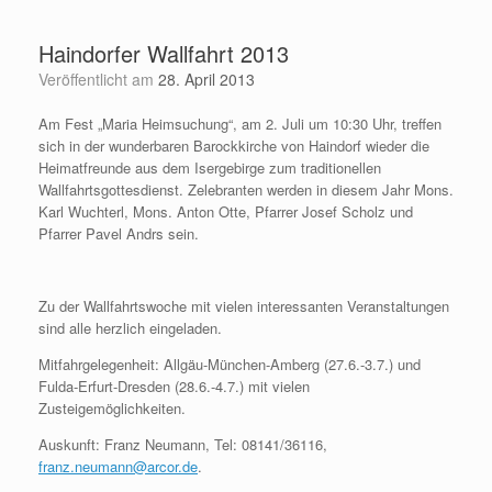
Zum
Inhalt
Haindorfer Wallfahrt 2013
springen
Veröffentlicht am
28. April 2013
Am Fest „Maria Heimsuchung“, am 2. Juli um 10:30 Uhr, treffen
sich in der wunderbaren Barockkirche von Haindorf wieder die
Heimatfreunde aus dem Isergebirge zum traditionellen
Wallfahrtsgottesdienst. Zelebranten werden in diesem Jahr Mons.
Karl Wuchterl, Mons. Anton Otte, Pfarrer Josef Scholz und
Pfarrer Pavel Andrs sein.
Zu der Wallfahrtswoche mit vielen interessanten Veranstaltungen
sind alle herzlich eingeladen.
Mitfahrgelegenheit: Allgäu-München-Amberg (27.6.-3.7.) und
Fulda-Erfurt-Dresden (28.6.-4.7.) mit vielen
Zusteigemöglichkeiten.
Auskunft: Franz Neumann, Tel: 08141/36116,
franz.neumann@arcor.de
.