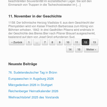
beschränkten Souveränität im sozialistischen Lager. Sie soll den
Einmarsch von Truppen in die Tschechoslowakei im […]
11. November in der Geschichte
1158: Der böhmische Herzog Vladislav II. aus dem Geschlecht der
Přemysliden wird von Kaiser Friedrich Barbarossa zum König von
Böhmen erhoben. 1842: In drei Gasthöfen Pilsens wird erstmals in
der Geschichte des Bieres Bier nach Pilsner Brauart ausgeschenkt,
basierend auf dem von Josef Groll erfundenen Sud.
Beitragsnavigation
« Zurück
1
…
7
8
9
10
11
12
13
14
15
Weiter »
Neueste Beiträge
76. Sudetendeutscher Tag in Brünn
Europawochen in Augsburg 2026
Märzgedenken 2026 in Stuttgart
Reichenberger Heimatkalender 2026
Weihnachtsbrief 2025 des Vorstands