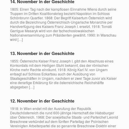
14. November in der Geschichte
1805: Einen Tag nach der kampflosen Einnahme Wiens durch seine
Truppen im Dritten Koalitionskrieg bezieht Napoléon im Schloss
Schönbrunn Quartier. 1868: Der Begriff Kaisertum Österreich wird
durch die Bezeichnung Österreichisch-Ungarische Monarchie per
Handverfügung des Kaisers Franz Joseph I. ersetzt. 1918: Tomáš
Garrigue Masaryk wird von der tschechoslowakischen
Nationalversammlung zum Präsidenten gewählt. 1990: In Warschau
wird […]
13. November in der Geschichte
1855: Österreichs Kaiser Franz Joseph I. gibt den Abschluss eines
Konkordats mit dem Heiligen Stuhl bekannt, das der römischen
Kirche mehr Rechte einräumt. 1918: König Karl IV. von Ungarn
entsagt auf Schloss Eckartsau auch der Ausübung von
Staatsgeschäften in Ungarn, nachdem er zwei Tage zuvor als Kaiser
eine derartige Erklärung für die österreichische Reichshälfte
abgegeben […]
12. November in der Geschichte
1918: In Wien endet mit der Ausrufung der Republik
Deutschösterreich die rund 600-jährige Herrschaft der Habsburger
über Österreich. 1968: Der sowjetische Staats- und Parteichef Leonid
Breschnew verkündet auf dem fünften Parteitag der Polnischen
Vereinigten Arbeiterpartei die so genannte Breschnew-Doktrin einer