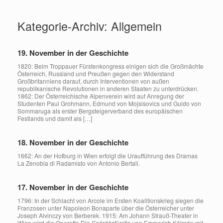
Zum
Inhalt
Kategorie-Archiv:
Allgemein
springen
19. November in der Geschichte
1820: Beim Troppauer Fürstenkongress einigen sich die Großmächte
Österreich, Russland und Preußen gegen den Widerstand
Großbritanniens darauf, durch Interventionen von außen
republikanische Revolutionen in anderen Staaten zu unterdrücken.
1862: Der Österreichische Alpenverein wird auf Anregung der
Studenten Paul Grohmann, Edmund von Mojsisovics und Guido von
Sommaruga als erster Bergsteigerverband des europäischen
Festlands und damit als […]
18. November in der Geschichte
1662: An der Hofburg in Wien erfolgt die Uraufführung des Dramas
La Zenobia di Radamisto von Antonio Bertali.
17. November in der Geschichte
1796: In der Schlacht von Arcole im Ersten Koalitionskrieg siegen die
Franzosen unter Napoleon Bonaparte über die Österreicher unter
Joseph Alvinczy von Berberek. 1915: Am Johann Strauß-Theater in
Wien wird die Operette Die Csárdásfürstin von Emmerich Kálmán mit