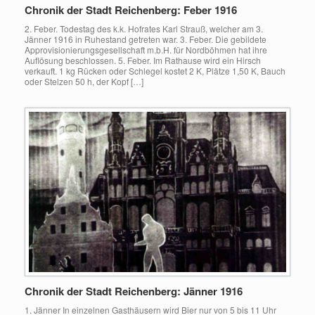
Chronik der Stadt Reichenberg: Feber 1916
2. Feber. Todestag des k.k. Hofrates Karl Strauß, welcher am 3.
Jänner 1916 in Ruhestand getreten war. 3. Feber. Die gebildete
Approvisionierungsgesellschaft m.b.H. für Nordböhmen hat ihre
Auflösung beschlossen. 5. Feber. Im Rathause wird ein Hirsch
verkauft. 1 kg Rücken oder Schlegel kostet 2 K, Plätze 1,50 K, Bauch
oder Stelzen 50 h, der Kopf […]
Chronik der Stadt Reichenberg: Jänner 1916
1. Jänner In einzelnen Gasthäusern wird Bier nur von 5 bis 11 Uhr