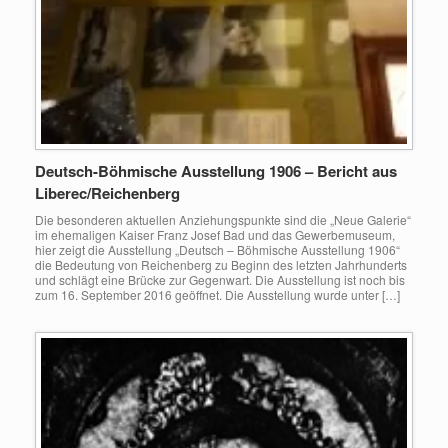
Deutsch-Böhmische Ausstellung 1906 – Bericht aus
Liberec/Reichenberg
Die besonderen aktuellen Anziehungspunkte sind die „Neue Galerie“
im ehemaligen Kaiser Franz Josef Bad und das Gewerbemuseum,
hier zeigt die Ausstellung „Deutsch – Böhmische Ausstellung 1906“
die Bedeutung von Reichenberg zu Beginn des letzten Jahrhunderts
und schlägt eine Brücke zur Gegenwart. Die Ausstellung ist noch bis
zum 16. September 2016 geöffnet. Die Ausstellung wurde unter […]