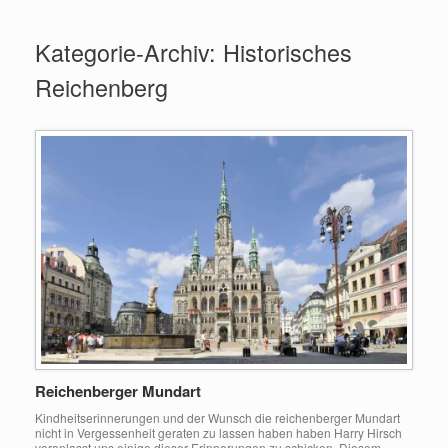
Zum
Inhalt
Kategorie-Archiv:
Historisches
springen
Reichenberg
Reichenberger Mundart
Kindheitserinnerungen und der Wunsch die reichenberger Mundart
nicht in Vergessenheit geraten zu lassen haben haben Harry Hirsch
veranlasst uns einige dieser Erinnerungen zu schicken. Diesem