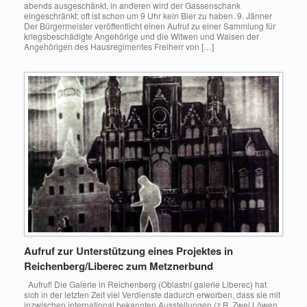
abends ausgeschänkt, in anderen wird der Gassenschank
eingeschränkt; oft ist schon um 9 Uhr kein Bier zu haben. 9. Jänner
Der Bürgermeister veröffentlicht einen Aufruf zu einer Sammlung für
kriegsbeschädigte Angehörige und die Witwen und Waisen der
Angehörigen des Hausregimentes Freiherr von […]
Aufruf zur Unterstützung eines Projektes in
Reichenberg/Liberec zum Metznerbund
Aufruf! Die Galerie in Reichenberg (Oblastní galerie Liberec) hat
sich in der letzten Zeit viel Verdienste dadurch erworben, dass sie mit
inzwischen international bekannten Ausstellungen (z.B. Zwei Löwen