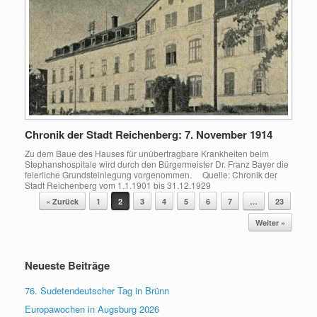
Chronik der Stadt Reichenberg: 7. November 1914
Zu dem Baue des Hauses für unübertragbare Krankheiten beim
Stephanshospitale wird durch den Bürgermeister Dr. Franz Bayer die
feierliche Grundsteinlegung vorgenommen. Quelle: Chronik der
Stadt Reichenberg vom 1.1.1901 bis 31.12.1929
Beitragsnavigation
« Zurück
1
2
3
4
5
6
7
…
23
Weiter »
Neueste Beiträge
76. Sudetendeutscher Tag in Brünn
Europawochen in Augsburg 2026