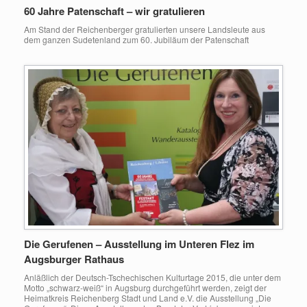
60 Jahre Patenschaft – wir gratulieren
Am Stand der Reichenberger gratulierten unsere Landsleute aus
dem ganzen Sudetenland zum 60. Jubiläum der Patenschaft
Die Gerufenen – Ausstellung im Unteren Flez im
Augsburger Rathaus
Anläßlich der Deutsch-Tschechischen Kulturtage 2015, die unter dem
Motto „schwarz-weiß“ in Augsburg durchgeführt werden, zeigt der
Heimatkreis Reichenberg Stadt und Land e.V. die Ausstellung „Die