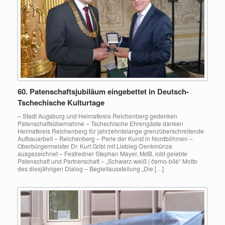
60. Patenschaftsjubiläum eingebettet in Deutsch-
Tschechische Kulturtage
– Stadt Augsburg und Heimatkreis Reichenberg gedenken
Patenschaftsübernahme – Tschechische Ehrengäste danken
Heimatkreis Reichenberg für jahrzehntelange grenzüberschreitende
Aufbauarbeit – Reichenberg – Perle der Kunst in Nordböhmen –
Oberbürgermeister Dr. Kurt Gribl mit Liebieg-Denkmünze
ausgezeichnet – Festredner Stephan Mayer, MdB, lobt gelebte
Patenschaft und Partnerschaft – „Schwarz-weiß | černo-bílé“ Motto
des diesjährigen Dialog – Begleitausstellung „Die […]