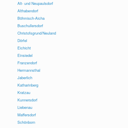
Alt- und Neupaulsdorf
Althabendorf
Böhmisch-Aicha
Buschullersdorf
Christofsgrund/Neuland
Dörfel
Eichicht
Einsiedel
Franzendorf
Hermannsthal
Jaberlich
Katharinberg
Kratzau
Kunnersdorf
Liebenau
Maffersdorf
Schönborn