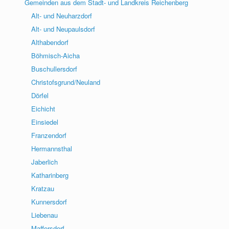
Gemeinden aus dem Stadt- und Landkreis Reichenberg
Alt- und Neuharzdorf
Alt- und Neupaulsdorf
Althabendorf
Böhmisch-Aicha
Buschullersdorf
Christofsgrund/Neuland
Dörfel
Eichicht
Einsiedel
Franzendorf
Hermannsthal
Jaberlich
Katharinberg
Kratzau
Kunnersdorf
Liebenau
Maffersdorf