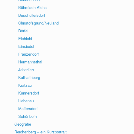
Böhmisch-Aicha
Buschullersdorf
Christofsgrund/Neuland
Dörfel
Eichicht
Einsiedel
Franzendorf
Hermannsthal
Jaberlich
Katharinberg
Kratzau
Kunnersdorf
Liebenau
Maffersdorf
Schönborn
Geografie
Reichenberg – ein Kurzportrait