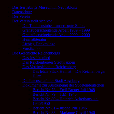
Das Isergebirgs-Museum in Neugablonz
Datenschutz
Der Verein
Der Verein stellt sich vor
Die Trachtenstube – unsere gute Stube.
Grenzüberschreitende Arbeit 1989 – 1999
Grenzüberschreitende Arbeit 2000 – 2009
Heimatliteratur
Liebieg Denkmünze
Vorsitzende
Die Geschichte Reichenbergs
Das Jeschkenlied
Das Reichenberger Stadtwappen
Das Vereinsleben in Reichenberg
Das letzte Stück Heimat – Die Reichenberger
Hütte
Die Patenschaft der Stadt Augsburg
Dokumente zur Austreibung der Sudetendeutschen
Bericht Nr. 78 – Emil Breuer Juli 1948
Bericht Nr. 79 – T.M. 1945
Bericht Nr. 80 – Heinrich Ackerhans u.a.
1945/1950
Bericht Nr. 81 – Justine Pilz 1946
Bericht Nr. 83 – Marianne Chytil 1946