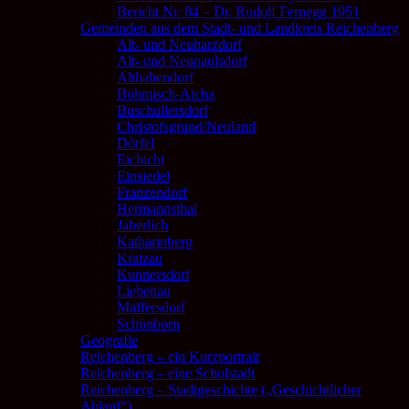
Bericht Nr. 84 – Dr. Rudolf Fernegg 1951
Gemeinden aus dem Stadt- und Landkreis Reichenberg
Alt- und Neuharzdorf
Alt- und Neupaulsdorf
Althabendorf
Böhmisch-Aicha
Buschullersdorf
Christofsgrund/Neuland
Dörfel
Eichicht
Einsiedel
Franzendorf
Hermannsthal
Jaberlich
Katharinberg
Kratzau
Kunnersdorf
Liebenau
Maffersdorf
Schönborn
Geografie
Reichenberg – ein Kurzportrait
Reichenberg – eine Schulstadt
Reichenberg – Stadtgeschichte („Geschichtlicher
Ablauf“)