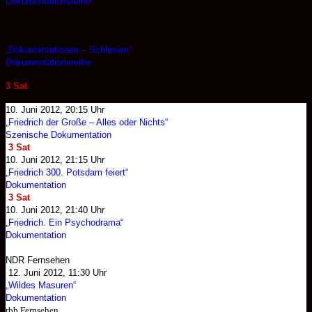
Dokumentationsreihe
NDR-Fernsehen
9. Juni 2012, 23:15 Uhr
„Dokumentationen – Schlesien“
Dokumentationsreihe
3 Sat
10. Juni 2012, 20:15 Uhr
„Friedrich der Große – Alles oder Nichts“
Szenische Dokumentation
3 Sat
10. Juni 2012, 21:15 Uhr
„Friedrich 300. Potsdam feiert“
Dokumentation
3 Sat
10. Juni 2012, 21:40 Uhr
„Friedrich. Ein Psychodrama“
Dokumentation
NDR Fernsehen
12. Juni 2012, 11:30 Uhr
„Wildes Masuren“
Dokumentation
rbb Fernsehen