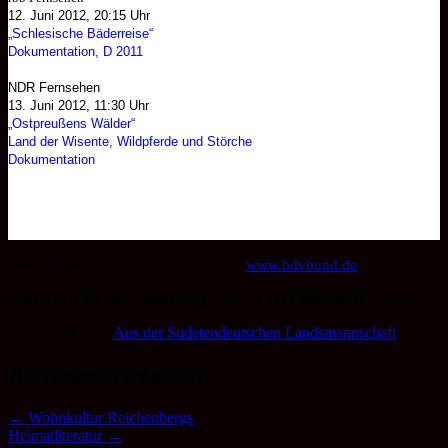
12. Juni 2012, 20:15 Uhr
„Schlesische Bäderreise“
Dokumentation, D 2011
NDR Fernsehen
13. Juni 2012, 11:30 Uhr
„Ostpreußens Wälder“
Land der Wisente, Wildpferde und Störche
Dokumentation
Diese Hinweise finden Sie auch unter
www.bdvbund.de
Bitte leiten Sie diese Mitteilung auch an Ihre Mitglieder weiter!
Veröffentlicht in
Aus der Sudetendeutschen Landsmannschaft
.
Beitragsnavigation
←
Wohnkultur Reichenbergs
Heimatliteratur
→