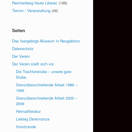
Reichenberg heute Liberec
(188)
Termin / Veranstaltung
(48)
Seiten
Das Isergebirgs-Museum in Neugablonz
Datenschutz
Der Verein
Der Verein stellt sich vor
Die Trachtenstube – unsere gute
Stube.
Grenzüberschreitende Arbeit 1989 –
1999
Grenzüberschreitende Arbeit 2000 –
2009
Heimatliteratur
Liebieg Denkmünze
Vorsitzende