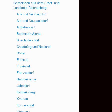
Gemeinden aus dem Stadt- und
Landkreis Reichenberg
Alt- und Neuharzdorf
Alt- und Neupaulsdorf
Althabendorf
Böhmisch-Aicha
Buschullersdorf
Christofsgrund/Neuland
Dörfel
Eichicht
Einsiedel
Franzendorf
Hermannsthal
Jaberlich
Katharinberg
Kratzau
Kunnersdorf
Liebenau