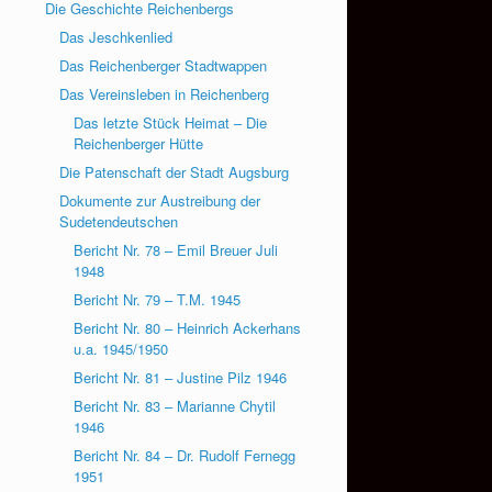
Die Geschichte Reichenbergs
Das Jeschkenlied
Das Reichenberger Stadtwappen
Das Vereinsleben in Reichenberg
Das letzte Stück Heimat – Die
Reichenberger Hütte
Die Patenschaft der Stadt Augsburg
Dokumente zur Austreibung der
Sudetendeutschen
Bericht Nr. 78 – Emil Breuer Juli
1948
Bericht Nr. 79 – T.M. 1945
Bericht Nr. 80 – Heinrich Ackerhans
u.a. 1945/1950
Bericht Nr. 81 – Justine Pilz 1946
Bericht Nr. 83 – Marianne Chytil
1946
Bericht Nr. 84 – Dr. Rudolf Fernegg
1951