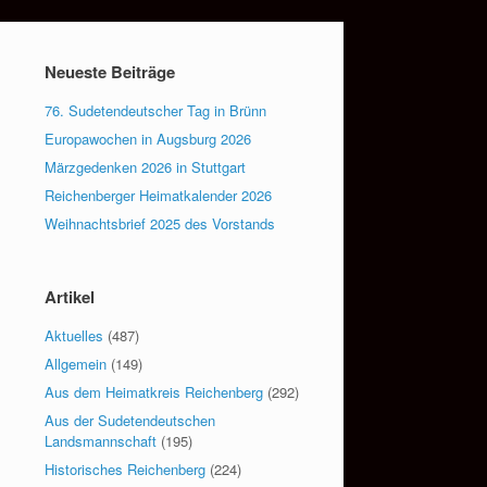
Neueste Beiträge
76. Sudetendeutscher Tag in Brünn
Europawochen in Augsburg 2026
Märzgedenken 2026 in Stuttgart
Reichenberger Heimatkalender 2026
Weihnachtsbrief 2025 des Vorstands
Artikel
Aktuelles
(487)
Allgemein
(149)
Aus dem Heimatkreis Reichenberg
(292)
Aus der Sudetendeutschen
Landsmannschaft
(195)
Historisches Reichenberg
(224)