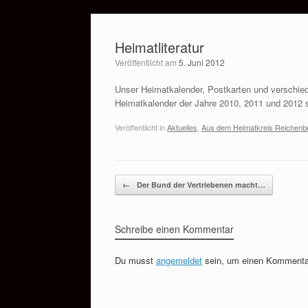
Zum
Inhalt
Heimatliteratur
springen
Veröffentlicht am
5. Juni 2012
Unser Heimatkalender, Postkarten und verschie
Heimatkalender der Jahre 2010, 2011 und 2012 
Veröffentlicht in
Aktuelles
,
Aus dem Heimatkreis Reichenb
Beitragsnavigation
←
Der Bund der Vertriebenen macht…
Schreibe einen Kommentar
Du musst
angemeldet
sein, um einen Kommenta