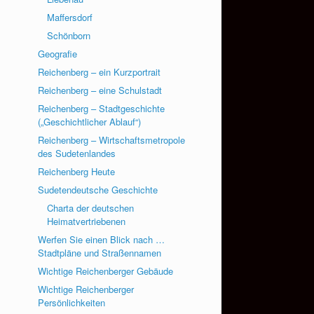
Maffersdorf
Schönborn
Geografie
Reichenberg – ein Kurzportrait
Reichenberg – eine Schulstadt
Reichenberg – Stadtgeschichte
(„Geschichtlicher Ablauf“)
Reichenberg – Wirtschaftsmetropole
des Sudetenlandes
Reichenberg Heute
Sudetendeutsche Geschichte
Charta der deutschen
Heimatvertriebenen
Werfen Sie einen Blick nach …
Stadtpläne und Straßennamen
Wichtige Reichenberger Gebäude
Wichtige Reichenberger
Persönlichkeiten