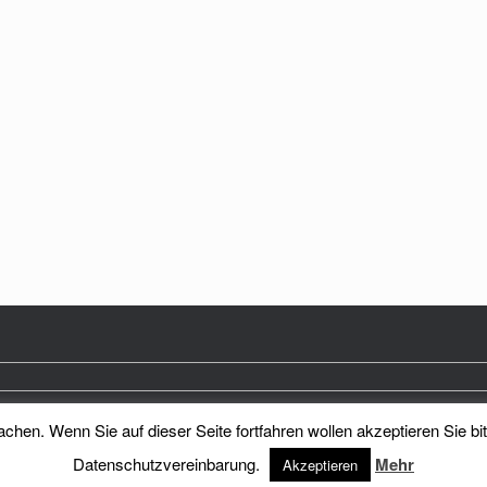
hen. Wenn Sie auf dieser Seite fortfahren wollen akzeptieren Sie bi
Heimatkreis Reichenberg Stadt und Land e.V.
Theme by
SiteOrigin
Datenschutzvereinbarung.
Mehr
Akzeptieren