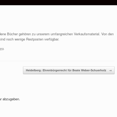
dene Bücher gehören zu unserem umfangreichen Verkaufsmaterial. Von den
sind noch wenige Restposten verfügbar.
erg
.
Heidelberg: Ehrenbürgerrecht für Beate Weber-Schuerholz
→
r abzugeben.