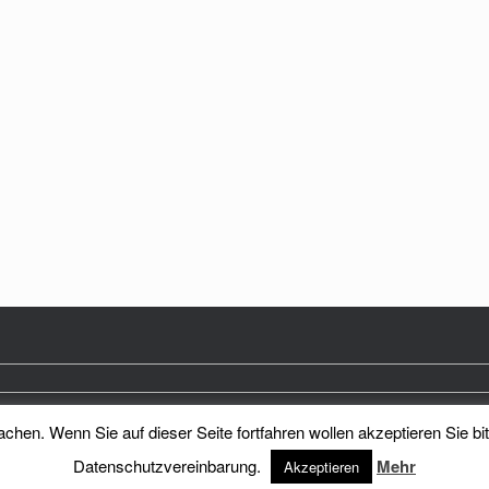
hen. Wenn Sie auf dieser Seite fortfahren wollen akzeptieren Sie bi
Heimatkreis Reichenberg Stadt und Land e.V.
Theme by
SiteOrigin
Datenschutzvereinbarung.
Mehr
Akzeptieren