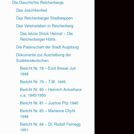
Die Geschichte Reichenbergs
Das Jeschkenlied
Das Reichenberger Stadtwappen
Das Vereinsleben in Reichenberg
Das letzte Stück Heimat – Die
Reichenberger Hütte
Die Patenschaft der Stadt Augsburg
Dokumente zur Austreibung der
Sudetendeutschen
Bericht Nr. 78 – Emil Breuer Juli
1948
Bericht Nr. 79 – T.M. 1945
Bericht Nr. 80 – Heinrich Ackerhans
u.a. 1945/1950
Bericht Nr. 81 – Justine Pilz 1946
Bericht Nr. 83 – Marianne Chytil
1946
Bericht Nr. 84 – Dr. Rudolf Fernegg
1951