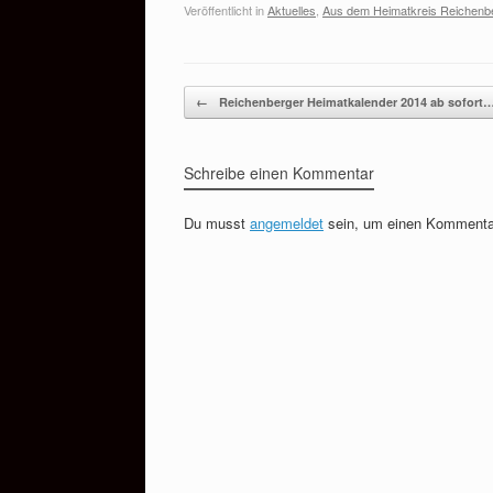
Veröffentlicht in
Aktuelles
,
Aus dem Heimatkreis Reichenb
Beitragsnavigation
←
Reichenberger Heimatkalender 2014 ab sofort
Schreibe einen Kommentar
Du musst
angemeldet
sein, um einen Kommenta