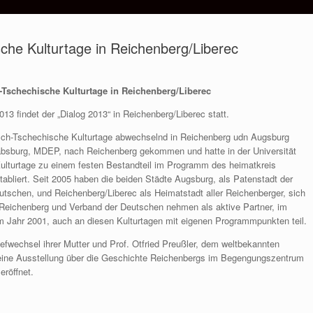
che Kulturtage in Reichenberg/Liberec
-Tschechische Kulturtage in Reichenberg/Liberec
013 findet der „Dialog 2013“ in Reichenberg/Liberec statt.
sch-Tschechische Kulturtage abwechselnd in Reichenberg udn Augsburg
Habsburg, MDEP, nach Reichenberg gekommen und hatte in der Universität
 Kulturtage zu einem festen Bestandteil im Programm des heimatkreis
abliert. Seit 2005 haben die beiden Städte Augsburg, als Patenstadt der
tschen, und Reichenberg/Liberec als Heimatstadt aller Reichenberger, sich
eichenberg und Verband der Deutschen nehmen als aktive Partner, im
m Jahr 2001, auch an diesen Kulturtagen mit eigenen Programmpunkten teil.
efwechsel ihrer Mutter und Prof. Otfried Preußler, dem weltbekannten
leine Ausstellung über die Geschichte Reichenbergs im Begengungszentrum
röffnet.