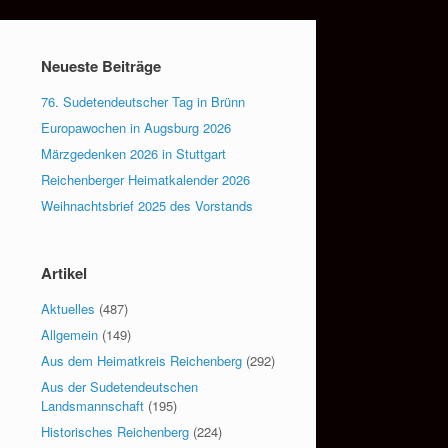
Neueste Beiträge
76. Sudetendeutscher Tag in Brünn
Europawochen in Augsburg 2026
Märzgedenken 2026 in Stuttgart
Reichenberger Heimatkalender 2026
Weihnachtsbrief 2025 des Vorstands
Artikel
Aktuelles
(487)
Allgemein
(149)
Aus dem Heimatkreis Reichenberg
(292)
Aus der Sudetendeutschen
Landsmannschaft
(195)
Historisches Reichenberg
(224)