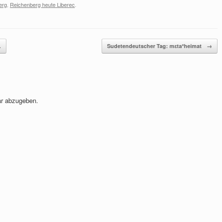
erg
,
Reichenberg heute Liberec
.
…
Sudetendeutscher Tag: mɛta*heimat
→
r abzugeben.