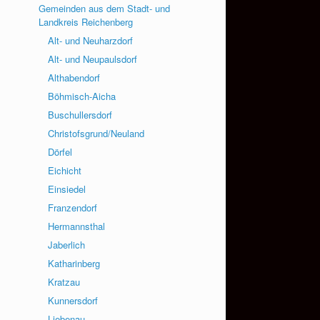
Gemeinden aus dem Stadt- und
Landkreis Reichenberg
Alt- und Neuharzdorf
Alt- und Neupaulsdorf
Althabendorf
Böhmisch-Aicha
Buschullersdorf
Christofsgrund/Neuland
Dörfel
Eichicht
Einsiedel
Franzendorf
Hermannsthal
Jaberlich
Katharinberg
Kratzau
Kunnersdorf
Liebenau