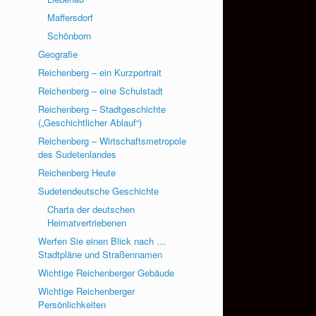
Maffersdorf
Schönborn
Geografie
Reichenberg – ein Kurzportrait
Reichenberg – eine Schulstadt
Reichenberg – Stadtgeschichte
(„Geschichtlicher Ablauf“)
Reichenberg – Wirtschaftsmetropole
des Sudetenlandes
Reichenberg Heute
Sudetendeutsche Geschichte
Charta der deutschen
Heimatvertriebenen
Werfen Sie einen Blick nach …
Stadtpläne und Straßennamen
Wichtige Reichenberger Gebäude
Wichtige Reichenberger
Persönlichkeiten