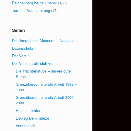
Reichenberg heute Liberec
(188)
Termin / Veranstaltung
(48)
Seiten
Das Isergebirgs-Museum in Neugablonz
Datenschutz
Der Verein
Der Verein stellt sich vor
Die Trachtenstube – unsere gute
Stube.
Grenzüberschreitende Arbeit 1989 –
1999
Grenzüberschreitende Arbeit 2000 –
2009
Heimatliteratur
Liebieg Denkmünze
Vorsitzende