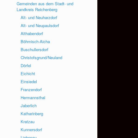
Gemeinden aus dem Stadt- und
Landkreis Reichenberg
Alt- und Neuharzdorf
Alt- und Neupaulsdorf
Althabendorf
Böhmisch-Aicha
Buschullersdorf
Christofsgrund/Neuland
Dörfel
Eichicht
Einsiedel
Franzendorf
Hermannsthal
Jaberlich
Katharinberg
Kratzau
Kunnersdorf
Liebenau