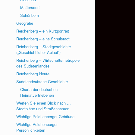
Maffersdorf
Schönborn
Geografie
Reichenberg – ein Kurzportrait
Reichenberg – eine Schulstadt
Reichenberg – Stadtgeschichte
(„Geschichtlicher Ablauf“)
Reichenberg – Wirtschaftsmetropole
des Sudetenlandes
Reichenberg Heute
Sudetendeutsche Geschichte
Charta der deutschen
Heimatvertriebenen
Werfen Sie einen Blick nach …
Stadtpläne und Straßennamen
Wichtige Reichenberger Gebäude
Wichtige Reichenberger
Persönlichkeiten