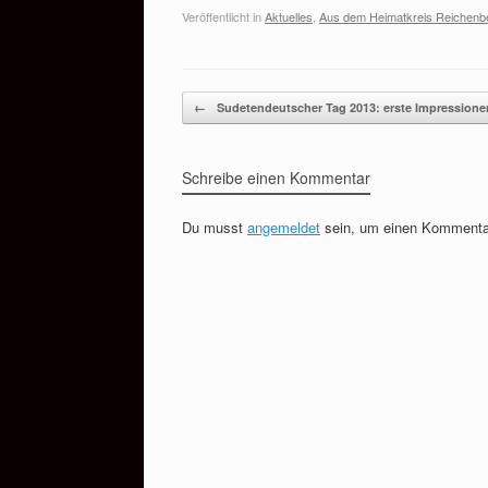
Veröffentlicht in
Aktuelles
,
Aus dem Heimatkreis Reichenb
Beitragsnavigation
←
Sudetendeutscher Tag 2013: erste Impression
Schreibe einen Kommentar
Du musst
angemeldet
sein, um einen Kommenta