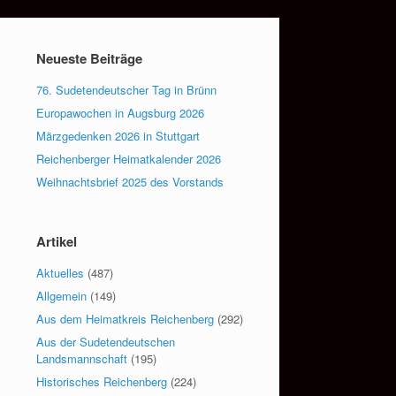
Neueste Beiträge
76. Sudetendeutscher Tag in Brünn
Europawochen in Augsburg 2026
Märzgedenken 2026 in Stuttgart
Reichenberger Heimatkalender 2026
Weihnachtsbrief 2025 des Vorstands
Artikel
Aktuelles
(487)
Allgemein
(149)
Aus dem Heimatkreis Reichenberg
(292)
Aus der Sudetendeutschen
Landsmannschaft
(195)
Historisches Reichenberg
(224)