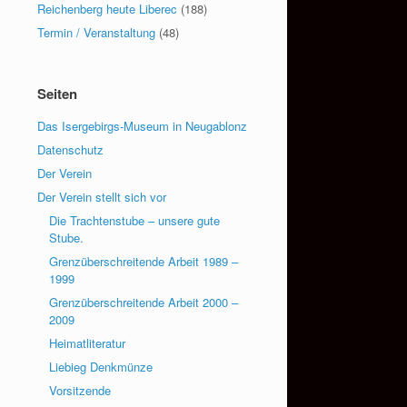
Reichenberg heute Liberec
(188)
Termin / Veranstaltung
(48)
Seiten
Das Isergebirgs-Museum in Neugablonz
Datenschutz
Der Verein
Der Verein stellt sich vor
Die Trachtenstube – unsere gute
Stube.
Grenzüberschreitende Arbeit 1989 –
1999
Grenzüberschreitende Arbeit 2000 –
2009
Heimatliteratur
Liebieg Denkmünze
Vorsitzende