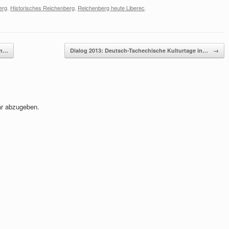
erg
,
Historisches Reichenberg
,
Reichenberg heute Liberec
.
en…
Dialog 2013: Deutsch-Tschechische Kulturtage in…
→
r abzugeben.