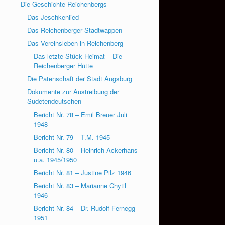
Die Geschichte Reichenbergs
Das Jeschkenlied
Das Reichenberger Stadtwappen
Das Vereinsleben in Reichenberg
Das letzte Stück Heimat – Die
Reichenberger Hütte
Die Patenschaft der Stadt Augsburg
Dokumente zur Austreibung der
Sudetendeutschen
Bericht Nr. 78 – Emil Breuer Juli
1948
Bericht Nr. 79 – T.M. 1945
Bericht Nr. 80 – Heinrich Ackerhans
u.a. 1945/1950
Bericht Nr. 81 – Justine Pilz 1946
Bericht Nr. 83 – Marianne Chytil
1946
Bericht Nr. 84 – Dr. Rudolf Fernegg
1951