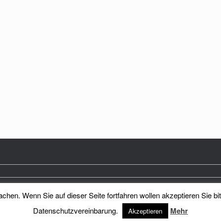
hen. Wenn Sie auf dieser Seite fortfahren wollen akzeptieren Sie bi
Heimatkreis Reichenberg Stadt und Land e.V.
Theme by
SiteOrigin
Datenschutzvereinbarung.
Mehr
Akzeptieren