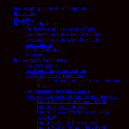
Das Isergebirgs-Museum in Neugablonz
Datenschutz
Der Verein
Der Verein stellt sich vor
Die Trachtenstube – unsere gute Stube.
Grenzüberschreitende Arbeit 1989 – 1999
Grenzüberschreitende Arbeit 2000 – 2009
Heimatliteratur
Liebieg Denkmünze
Vorsitzende
Die Geschichte Reichenbergs
Das Jeschkenlied
Das Reichenberger Stadtwappen
Das Vereinsleben in Reichenberg
Das letzte Stück Heimat – Die Reichenberger
Hütte
Die Patenschaft der Stadt Augsburg
Dokumente zur Austreibung der Sudetendeutschen
Bericht Nr. 78 – Emil Breuer Juli 1948
Bericht Nr. 79 – T.M. 1945
Bericht Nr. 80 – Heinrich Ackerhans u.a.
1945/1950
Bericht Nr. 81 – Justine Pilz 1946
Bericht Nr. 83 – Marianne Chytil 1946