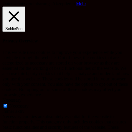
Datenschutzvereinbarung.
Akzeptieren
Mehr
Schließen
Privacy Overview
This website uses cookies to improve your experience while you
navigate through the website. Out of these, the cookies that are
categorized as necessary are stored on your browser as they are
essential for the working of basic functionalities of the website. We
also use third-party cookies that help us analyze and understand how
you use this website. These cookies will be stored in your browser
only with your consent. You also have the option to opt-out of these
cookies. But opting out of some of these cookies may affect your
browsing experience.
Necessary
Necessary
immer aktiv
Necessary cookies are absolutely essential for the website to
function properly. This category only includes cookies that ensures
basic functionalities and security features of the website. These