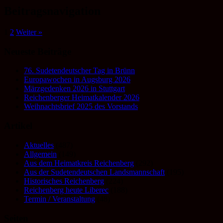
Beitragsnavigation
1
2
Weiter »
Neueste Beiträge
76. Sudetendeutscher Tag in Brünn
Europawochen in Augsburg 2026
Märzgedenken 2026 in Stuttgart
Reichenberger Heimatkalender 2026
Weihnachtsbrief 2025 des Vorstands
Artikel
Aktuelles
(487)
Allgemein
(149)
Aus dem Heimatkreis Reichenberg
(292)
Aus der Sudetendeutschen Landsmannschaft
(195)
Historisches Reichenberg
(224)
Reichenberg heute Liberec
(188)
Termin / Veranstaltung
(48)
Seiten