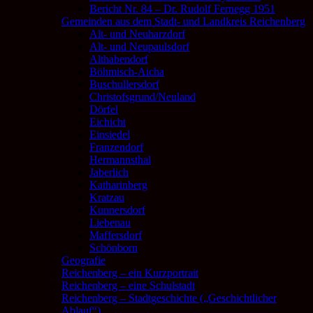
Bericht Nr. 84 – Dr. Rudolf Fernegg 1951
Gemeinden aus dem Stadt- und Landkreis Reichenberg
Alt- und Neuharzdorf
Alt- und Neupaulsdorf
Althabendorf
Böhmisch-Aicha
Buschullersdorf
Christofsgrund/Neuland
Dörfel
Eichicht
Einsiedel
Franzendorf
Hermannsthal
Jaberlich
Katharinberg
Kratzau
Kunnersdorf
Liebenau
Maffersdorf
Schönborn
Geografie
Reichenberg – ein Kurzportrait
Reichenberg – eine Schulstadt
Reichenberg – Stadtgeschichte („Geschichtlicher
Ablauf“)