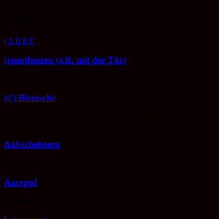
Zum
Inhalt
Archiv
springen
(
A
B
E
F
(rum)fauzen (z.B. mit der Tür)
geräuschvoll agieren
(s’) Biemsche
das Tschechische (auch Terrain, wo tschechisch gesprochen wird
(„das Böhmische“)
Aabschebeern
Beeren der Eberesche
Aareppl
Kartoffeln (‚Erdäpfel’)