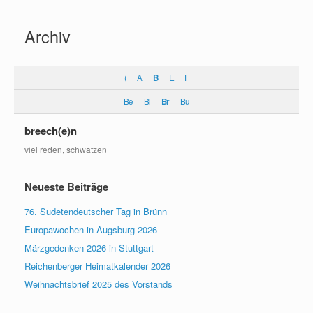
Zum
Inhalt
Archiv
springen
(
A
B
E
F
Be
Bl
Br
Bu
breech(e)n
viel reden, schwatzen
Neueste Beiträge
76. Sudetendeutscher Tag in Brünn
Europawochen in Augsburg 2026
Märzgedenken 2026 in Stuttgart
Reichenberger Heimatkalender 2026
Weihnachtsbrief 2025 des Vorstands