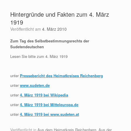
Zum
Inhalt
Hintergründe und Fakten zum 4. März
springen
1919
Veröffentlicht am
4. März 2010
Zum Tag des Selbstbestimmungsrechts der
Sudetendeutschen
Lesen Sie bitte zum 4. März 1919
unter
Pressebericht des Heimatkreises Reichenberg
unter
www.sudeten.de
unter
4. März 1919 bei Wikipedia
unter
4. März 1919 bei Mitteleuropa.de
unter
4. März 1919 bei www.sudeten.at
Veröffentlicht in
Aus dem Heimatkreis Reichenberg
,
Aus der