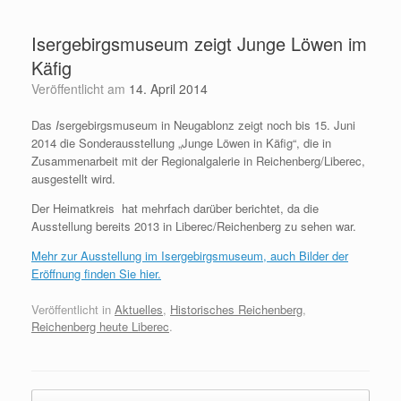
Zum
Inhalt
Isergebirgsmuseum zeigt Junge Löwen im
springen
Käfig
Veröffentlicht am
14. April 2014
Das
I
sergebirgsmuseum in Neugablonz zeigt noch bis 15. Juni
2014 die Sonderausstellung „Junge Löwen in Käfig“, die in
Zusammenarbeit mit der Regionalgalerie in Reichenberg/Liberec,
ausgestellt wird.
Der Heimatkreis hat mehrfach darüber berichtet, da die
Ausstellung bereits 2013 in Liberec/Reichenberg zu sehen war.
Mehr zur Ausstellung im Isergebirgsmuseum, auch Bilder der
Eröffnung finden Sie hier.
Veröffentlicht in
Aktuelles
,
Historisches Reichenberg
,
Reichenberg heute Liberec
.
Beitragsnavigation