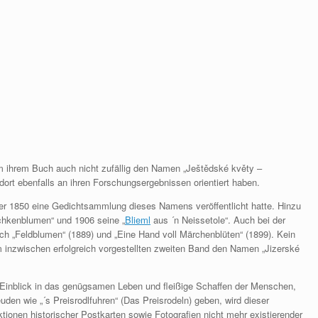
 ihrem Buch auch nicht zufällig den Namen „Ještědské květy –
rt ebenfalls an ihren Forschungsergebnissen orientiert haben.
er 1850 eine Gedichtsammlung dieses Namens veröffentlicht hatte. Hinzu
chkenblumen“ und 1906 seine „
Blieml
aus ´n Neissetole“. Auch bei der
ch „Feldblumen“ (1889) und „Eine Hand voll Märchenblüten“ (1899). Kein
 inzwischen erfolgreich vorgestellten zweiten Band den Namen „Jizerské
Einblick in das genügsamen Leben und fleißige Schaffen der Menschen,
reuden wie „´s Preisrodlfuhren“ (Das Preisrodeln) geben, wird dieser
ionen historischer Postkarten sowie Fotografien nicht mehr existierender