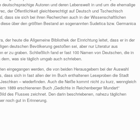
 deutschsprachige Autoren und deren Lebenswelt in und um die ehemalige
c, der Öffentlichkeit gleichberechtigt auf Deutsch und Tschechisch
d, dass sie sich bei ihren Recherchen auch in der Wissenschaftlichen
ügt diese über den größten Bestand an sogenannten Sudetica bzw. Germanica
 der heute die Allgemeine Bibliothek der Einrichtung leitet, dass er in der
aligen deutschen Bevölkerung gestoßen sei, aber nur Literatur aus
 er zu graben. Schließlich fand er fast 100 Namen von Deutschen, die in
n dem, was sie täglich umgab auch schrieben.
iterien eingegangen werden, die von beiden Herausgebern bei der Auswahl
s, dass sich in fast allen der im Buch enthaltenen Leseproben die Stadt
 Jeschken – wiederfinden. Auch die Neiße kommt nicht zu kurz, wenngleich
dem 1889 erschienenen Buch „Gedichte in Reichenberger Mundart“
ild des Flusses zeichnet. Den darin beschriebenen, nahezu täglichen
er noch gut in Erinnerung.