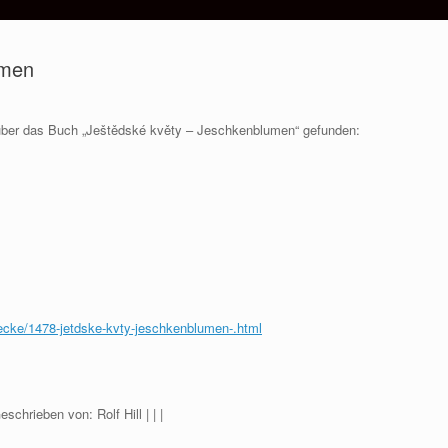
umen
g über das Buch „Ještědské květy – Jeschkenblumen“ gefunden:
ecke/1478-jetdske-kvty-jeschkenblumen-.html
chrieben von: Rolf Hill | | |