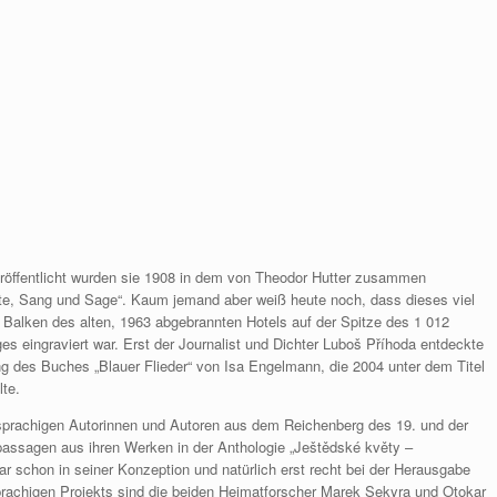
Veröffentlicht wurden sie 1908 in dem von Theodor Hutter zusammen
te, Sang und Sage“. Kaum jemand aber weiß heute noch, dass dieses viel
en Balken des alten, 1963 abgebrannten Hotels auf der Spitze des 1 012
s eingraviert war. Erst der Journalist und Dichter Luboš Příhoda entdeckte
ng des Buches „Blauer Flieder“ von Isa Engelmann, die 2004 unter dem Titel
lte.
hsprachigen Autorinnen und Autoren aus dem Reichenberg des 19. und der
tpassagen aus ihren Werken in der Anthologie „Ještědské květy –
 schon in seiner Konzeption und natürlich erst recht bei der Herausgabe
rachigen Projekts sind die beiden Heimatforscher Marek Sekyra und Otokar