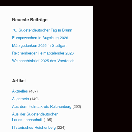
Neueste Beiträge
76. Sudetendeutscher Tag in Brünn
Europawochen in Augsburg 2026
Märzgedenken 2026 in Stuttgart
Reichenberger Heimatkalender 2026
Weihnachtsbrief 2025 des Vorstands
Artikel
Aktuelles
(487)
Allgemein
(149)
Aus dem Heimatkreis Reichenberg
(292)
Aus der Sudetendeutschen
Landsmannschaft
(195)
Historisches Reichenberg
(224)