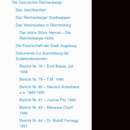
Die Geschichte Reichenbergs
Das Jeschkenlied
Das Reichenberger Stadtwappen
Das Vereinsleben in Reichenberg
Das letzte Stück Heimat – Die
Reichenberger Hütte
Die Patenschaft der Stadt Augsburg
Dokumente zur Austreibung der
Sudetendeutschen
Bericht Nr. 78 – Emil Breuer Juli
1948
Bericht Nr. 79 – T.M. 1945
Bericht Nr. 80 – Heinrich Ackerhans
u.a. 1945/1950
Bericht Nr. 81 – Justine Pilz 1946
Bericht Nr. 83 – Marianne Chytil
1946
Bericht Nr. 84 – Dr. Rudolf Fernegg
1951