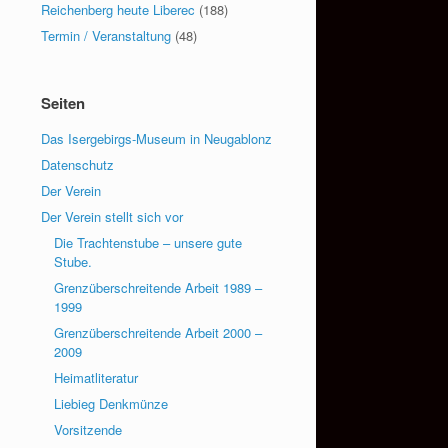
Reichenberg heute Liberec
(188)
Termin / Veranstaltung
(48)
Seiten
Das Isergebirgs-Museum in Neugablonz
Datenschutz
Der Verein
Der Verein stellt sich vor
Die Trachtenstube – unsere gute
Stube.
Grenzüberschreitende Arbeit 1989 –
1999
Grenzüberschreitende Arbeit 2000 –
2009
Heimatliteratur
Liebieg Denkmünze
Vorsitzende