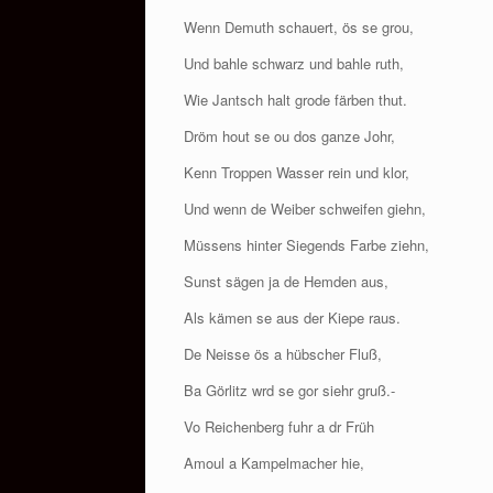
Wenn Demuth schauert, ös se grou,
Und bahle schwarz und bahle ruth,
Wie Jantsch halt grode färben thut.
Dröm hout se ou dos ganze Johr,
Kenn Troppen Wasser rein und klor,
Und wenn de Weiber schweifen giehn,
Müssens hinter Siegends Farbe ziehn,
Sunst sägen ja de Hemden aus,
Als kämen se aus der Kiepe raus.
De Neisse ös a hübscher Fluß,
Ba Görlitz wrd se gor siehr gruß.-
Vo Reichenberg fuhr a dr Früh
Amoul a Kampelmacher hie,