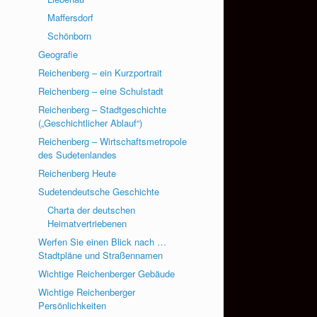
Maffersdorf
Schönborn
Geografie
Reichenberg – ein Kurzportrait
Reichenberg – eine Schulstadt
Reichenberg – Stadtgeschichte
(„Geschichtlicher Ablauf“)
Reichenberg – Wirtschaftsmetropole
des Sudetenlandes
Reichenberg Heute
Sudetendeutsche Geschichte
Charta der deutschen
Heimatvertriebenen
Werfen Sie einen Blick nach …
Stadtpläne und Straßennamen
Wichtige Reichenberger Gebäude
Wichtige Reichenberger
Persönlichkeiten