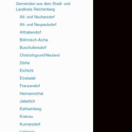
Gemeinden aus dem Stadt- und
Landkreis Reichenberg
Alt- und Neuharzdorf
Alt- und Neupaulsdorf
Althabendorf
Böhmisch-Aicha
Buschullersdorf
Christofsgrund/Neuland
Dörfel
Eichicht
Einsiedel
Franzendorf
Hermannsthal
Jaberlich
Katharinberg
Kratzau
Kunnersdorf
Liebenau