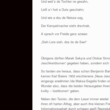
Und weil´s de Tochter ne gesahn,
Ließ a´r hoit a Guts geschahn;
Und wie a dou de Neisse sag,
Der Kampelmacher siehr drschrak,
A sprach vor Freide ganz azwee:
„Sieh Lore sieh, dos ös de See!“
Übrigens dürften Marek Sekyra und Otokar Simm
Jeschkenblumen“ gegeben haben, sondern sich do
So fanden sie heraus, dass schon Benjamin Bai
kamen Karl Baiers 1902 erschienene „Neue Jes
eingangs erwähnten Ida Maksa-Segalla finden si
Wunder also, dass die beiden Herausgeber ihrem
květy – Iserblumen“ gaben.
Neben den Texten, die dem Leser immer wieder 
ihren oft harten Alltag, aber auch ihre kleinen F
Informationsgehalt durch schwarz-weiß Reprodukt