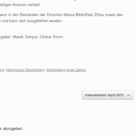
iligen Autoren vertieft.
rigens in den Beständen der Christian-Weise-Bibliothek Zittau sowie den
n und kann dort ausgeliehen werden.
sgeber: Marek Sekyra, Otokar Simm
erg
,
Historisches Reichenberg
,
Reichenberg heute Liberec
.
Kalenderblatt April 2012
→
r abzugeben.