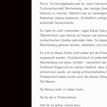
Simm. Ihr Grundgedanke war es, kaum bekannte
Tuchmacherstadt Reichenberg, das heutige Libere
bekannt zu machen. Natürlich war es naheliegen
Bibliothek Liberec bedienten. Schließlich verf
außerhalb Deutschlands.
Es habe ihn sehr verwundert, sagte Marek Sekyra,
Öffentlichkeit zwar überall auf Spuren der ehem
tschechischen Quellen gefunden habe. So begann
Reichenberg geboren wurden, arbeiteten und vo
Es soll an dieser Stelle nicht weiter auf die Kr
angewandt wurden. Charakteristisch ist jedenfall
Reichenberg und deren Umfeld – namentlich der
Ferdinand Siegmund ein seinem Gedicht, dass 
entnommen wurde, ein wenig schmeichelhaftes B
Farbwechsel haben sicher auch die älteren Zittau
Die Neisse
De Neisse wolln mr laben louhn,
Se ös wie a Chame-ileoun;
Hoit ös se gröne, morne blou,