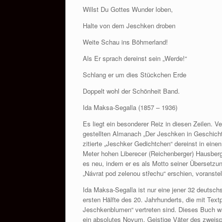
Willst Du Gottes Wunder loben,
Halte von dem Jeschken droben
Weite Schau ins Böhmerland!
Als Er sprach dereinst sein „Werde!“
Schlang er um dies Stückchen Erde
Doppelt wohl der Schönheit Band.
Ida Maksa-Segalla (1857 – 1936)
Es liegt ein besonderer Reiz in diesen Zeilen. 
gestellten Almanach „Der Jeschken in Geschich
zitierte „Jeschker Gedichtchen“ dereinst in ein
Meter hohen Liberecer (Reichenberger) Hausberge
es neu, indem er es als Motto seiner Übersetzu
„Návrat pod zelenou střechu“ erschien, voranstel
Ida Maksa-Segalla ist nur eine jener 32 deutsc
ersten Hälfte des 20. Jahrhunderts, die mit Tex
Jeschkenblumen“ vertreten sind. Dieses Buch war
ein absolutes Novum. Geistige Väter des zweisp