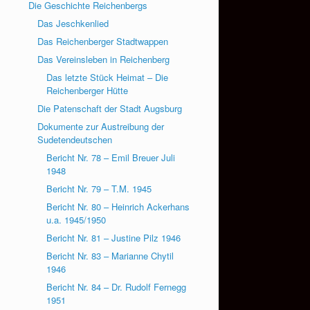
Die Geschichte Reichenbergs
Das Jeschkenlied
Das Reichenberger Stadtwappen
Das Vereinsleben in Reichenberg
Das letzte Stück Heimat – Die
Reichenberger Hütte
Die Patenschaft der Stadt Augsburg
Dokumente zur Austreibung der
Sudetendeutschen
Bericht Nr. 78 – Emil Breuer Juli
1948
Bericht Nr. 79 – T.M. 1945
Bericht Nr. 80 – Heinrich Ackerhans
u.a. 1945/1950
Bericht Nr. 81 – Justine Pilz 1946
Bericht Nr. 83 – Marianne Chytil
1946
Bericht Nr. 84 – Dr. Rudolf Fernegg
1951