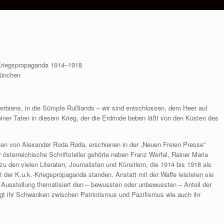
.-Kriegspropaganda 1914–1918
München
Serbiens, in die Sümpfe Rußlands – wir sind entschlossen, dem Heer auf
einer Taten in diesem Krieg, der die Erdrinde beben läßt von den Küsten des
rten von Alexander Roda Roda, erschienen in der „Neuen Freien Presse“
österreichische Schriftsteller gehörte neben Franz Werfel, Rainer Maria
 den vielen Literaten, Journalisten und Künstlern, die 1914 bis 1918 als
t der K.u.k.-Kriegspropaganda standen. Anstatt mit der Waffe leisteten sie
 Ausstellung thematisiert den – bewussten oder unbewussten – Anteil der
eigt ihr Schwanken zwischen Patriotismus und Pazifismus wie auch ihr