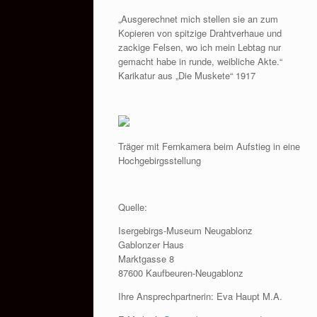
„Ausgerechnet mich stellen sie an zum
Kopieren von spitzige Drahtverhaue und
zackige Felsen, wo ich mein Lebtag nur
gemacht habe in runde, weibliche Akte.“
Karikatur aus „Die Muskete“ 1917
Träger mit Fernkamera beim Aufstieg in eine
Hochgebirgsstellung
Quelle:
Isergebirgs-Museum Neugablonz
Gablonzer Haus
Marktgasse 8
87600 Kaufbeuren-Neugablonz
Ihre Ansprechpartnerin: Eva Haupt M.A.