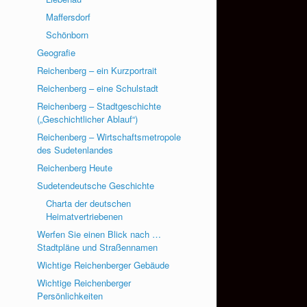
Maffersdorf
Schönborn
Geografie
Reichenberg – ein Kurzportrait
Reichenberg – eine Schulstadt
Reichenberg – Stadtgeschichte
(„Geschichtlicher Ablauf“)
Reichenberg – Wirtschaftsmetropole
des Sudetenlandes
Reichenberg Heute
Sudetendeutsche Geschichte
Charta der deutschen
Heimatvertriebenen
Werfen Sie einen Blick nach …
Stadtpläne und Straßennamen
Wichtige Reichenberger Gebäude
Wichtige Reichenberger
Persönlichkeiten