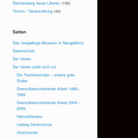
Reichenberg heute Liberec
(188)
Termin / Veranstaltung
(48)
Seiten
Das Isergebirgs-Museum in Neugablonz
Datenschutz
Der Verein
Der Verein stellt sich vor
Die Trachtenstube – unsere gute
Stube.
Grenzüberschreitende Arbeit 1989 –
1999
Grenzüberschreitende Arbeit 2000 –
2009
Heimatliteratur
Liebieg Denkmünze
Vorsitzende