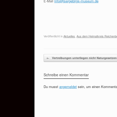
E-Mail
info@isergebirgs-museum.de
Veröffentlicht in
Aktuelles
,
Aus dem Heimatkreis Reichenb
Beitragsnavigation
←
Vertreibungen unterliegen nicht Naturgesetzen
Schreibe einen Kommentar
Du musst
angemeldet
sein, um einen Kommenta