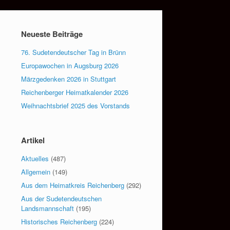
Neueste Beiträge
76. Sudetendeutscher Tag in Brünn
Europawochen in Augsburg 2026
Märzgedenken 2026 in Stuttgart
Reichenberger Heimatkalender 2026
Weihnachtsbrief 2025 des Vorstands
Artikel
Aktuelles
(487)
Allgemein
(149)
Aus dem Heimatkreis Reichenberg
(292)
Aus der Sudetendeutschen
Landsmannschaft
(195)
Historisches Reichenberg
(224)