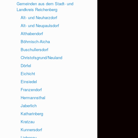
Gemeinden aus dem Stadt- und
Landkreis Reichenberg
Alt- und Neuharzdorf
Alt- und Neupaulsdorf
Althabendorf
Böhmisch-Aicha
Buschullersdorf
Christofsgrund/Neuland
Dörfel
Eichicht
Einsiedel
Franzendorf
Hermannsthal
Jaberlich
Katharinberg
Kratzau
Kunnersdorf
Liebenau