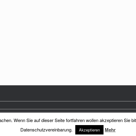
hen. Wenn Sie auf dieser Seite fortfahren wollen akzeptieren Sie bi
Heimatkreis Reichenberg Stadt und Land e.V.
Theme by
SiteOrigin
Datenschutzvereinbarung.
Mehr
Akzeptieren