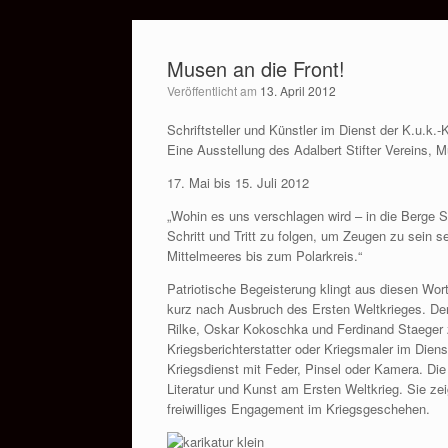
Zum
Inhalt
Musen an die Front!
springen
Veröffentlicht am
13. April 2012
Schriftsteller und Künstler im Dienst der K.u.k
Eine Ausstellung des Adalbert Stifter Vereins, 
17. Mai bis 15. Juli 2012
„Wohin es uns verschlagen wird – in die Berge 
Schritt und Tritt zu folgen, um Zeugen zu sein s
Mittelmeeres bis zum Polarkreis.“
Patriotische Begeisterung klingt aus diesen Wo
kurz nach Ausbruch des Ersten Weltkrieges. Der 
Rilke, Oskar Kokoschka und Ferdinand Staeger zu
Kriegsberichterstatter oder Kriegsmaler im Diens
Kriegsdienst mit Feder, Pinsel oder Kamera. Die
Literatur und Kunst am Ersten Weltkrieg. Sie z
freiwilliges Engagement im Kriegsgeschehen.