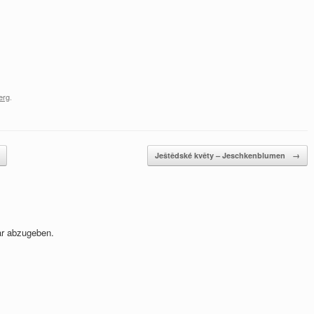
erg
.
Ještědské květy – Jeschkenblumen
→
r abzugeben.