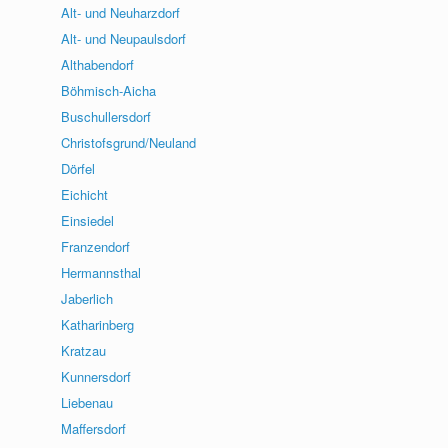
Alt- und Neuharzdorf
Alt- und Neupaulsdorf
Althabendorf
Böhmisch-Aicha
Buschullersdorf
Christofsgrund/Neuland
Dörfel
Eichicht
Einsiedel
Franzendorf
Hermannsthal
Jaberlich
Katharinberg
Kratzau
Kunnersdorf
Liebenau
Maffersdorf