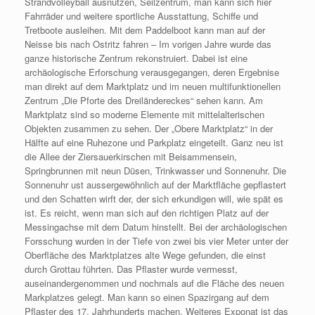
Strandvolleyball ausnutzen, Seilzentrum, man kann sich hier
Fahrräder und weitere sportliche Ausstattung, Schiffe und
Tretboote ausleihen. Mit dem Paddelboot kann man auf der
Neisse bis nach Ostritz fahren – Im vorigen Jahre wurde das
ganze historische Zentrum rekonstruiert. Dabei ist eine
archäologische Erforschung verausgegangen, deren Ergebnise
man direkt auf dem Marktplatz und im neuen multifunktionellen
Zentrum „Die Pforte des Dreiländereckes“ sehen kann. Am
Marktplatz sind so moderne Elemente mit mittelalterischen
Objekten zusammen zu sehen. Der „Obere Marktplatz“ in der
Hälfte auf eine Ruhezone und Parkplatz eingeteilt. Ganz neu ist
die Allee der Ziersauerkirschen mit Beisammensein,
Springbrunnen mit neun Düsen, Trinkwasser und Sonnenuhr. Die
Sonnenuhr ust aussergewöhnlich auf der Marktfläche gepflastert
und den Schatten wirft der, der sich erkundigen will, wie spät es
ist. Es reicht, wenn man sich auf den richtigen Platz auf der
Messingachse mit dem Datum hinstellt. Bei der archäologischen
Forsschung wurden in der Tiefe von zwei bis vier Meter unter der
Oberfläche des Marktplatzes alte Wege gefunden, die einst
durch Grottau führten. Das Pflaster wurde vermesst,
auseinandergenommen und nochmals auf die Fläche des neuen
Markplatzes gelegt. Man kann so einen Spazirgang auf dem
Pflaster des 17. Jahrhunderts machen. Weiteres Exponat ist das