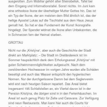
ausgerotten. Zum Mobiliar gehört alter Steinobelisk, Tafel bei
dem Eingang und Informationstafel. Sonst nichts. Im Juni kam
eine orthodoxe Ikone der überheiliger Mutter Gottes hin. Das ist
ein Typ der Ikone, der am meisten dem Bild ähnlich ist, das der
heilige Apostel Lukas auf die Tischtafel aus dem Haus Jesus
gemalt hat. So hat er das Fundament der Kunst Ikonografie
hingelegt. Der Spender widmet die Ikone allen Unbekannten, die
in Schmerzen fern der Heimat starben.
GROTTAU
Nicht nur die „Kristýna“, aber auch die Geschichte der Stadt
direkt am Marktplatz: – Die Stadt im Dreiländereck ist ïm
Sommer haupsächlich dank dem Erholungsareal „Kristýna“ mit
guten Schwimmenmöglichkeiten aufgesucht. Nach dem
zerstórendem Hochwasser im vorigen Jahre wurden alle Scháden
beseitigt und auch das Wasser entspricht den hygienischen
Normen. Nur der durchgerissene Damm bei dem Seglerverein
wird erst nach heurigen Saison repariert. Das Areal bietet
insgersamt 195 Schlafstellen an, ein Viertel davon ist in der
Pension Kristýna, die übrigen sind in in den Ferienhäuschen. Im
Areal ist auch genug Platz für Zelte und Caravans. Zur Verfügung
sind neun Restaurants. Man kann hier auch die Courts für