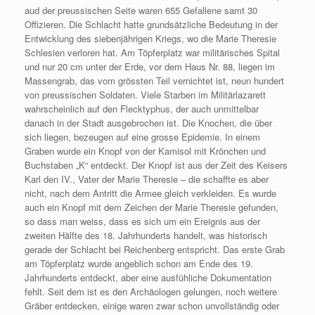
aud der preussischen Seite waren 655 Gefallene samt 30
Offizieren. Die Schlacht hatte grundsätzliche Bedeutung in der
Entwicklung des siebenjährigen Kriegs, wo die Marie Theresie
Schlesien verloren hat. Am Töpferplatz war militärisches Spital
und nur 20 cm unter der Erde, vor dem Haus Nr. 88, liegen im
Massengrab, das vom grössten Teil vernichtet ist, neun hundert
von preussischen Soldaten. Viele Starben im Militärlazarett
wahrscheinlich auf den Flecktyphus, der auch unmittelbar
danach in der Stadt ausgebrochen ist. Die Knochen, die über
sich liegen, bezeugen auf eine grosse Epidemie. In einem
Graben wurde ein Knopf von der Kamisol mit Krönchen und
Buchstaben „K“ entdeckt. Der Knopf ist aus der Zeit des Keisers
Karl den IV., Vater der Marie Theresie – die schaffte es aber
nicht, nach dem Antritt die Armee gleich verkleiden. Es wurde
auch ein Knopf mit dem Zeichen der Marie Theresie gefunden,
so dass man weiss, dass es sich um ein Ereignis aus der
zweiten Hälfte des 18. Jahrhunderts handelt, was historisch
gerade der Schlacht bei Reichenberg entspricht. Das erste Grab
am Töpferplatz wurde angeblich schon am Ende des 19.
Jahrhunderts entdeckt, aber eine ausfühliche Dokumentation
fehlt. Seit dem ist es den Archäologen gelungen, noch weitere
Gräber entdecken, einige waren zwar schon unvollständig oder