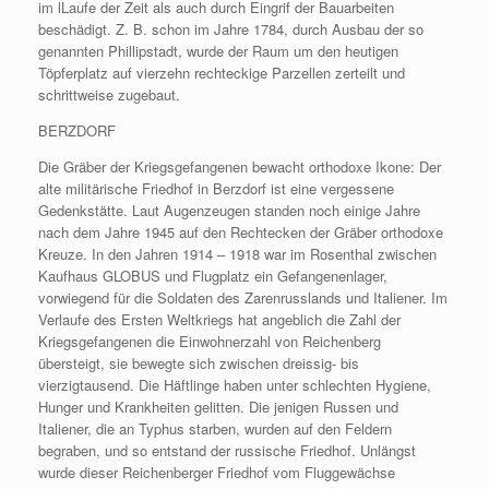
im lLaufe der Zeit als auch durch Eingrif der Bauarbeiten
beschädigt. Z. B. schon im Jahre 1784, durch Ausbau der so
genannten Phillipstadt, wurde der Raum um den heutigen
Töpferplatz auf vierzehn rechteckige Parzellen zerteilt und
schrittweise zugebaut.
BERZDORF
Die Gräber der Kriegsgefangenen bewacht orthodoxe Ikone: Der
alte militärische Friedhof in Berzdorf ist eine vergessene
Gedenkstätte. Laut Augenzeugen standen noch einige Jahre
nach dem Jahre 1945 auf den Rechtecken der Gräber orthodoxe
Kreuze. In den Jahren 1914 – 1918 war im Rosenthal zwischen
Kaufhaus GLOBUS und Flugplatz ein Gefangenenlager,
vorwiegend für die Soldaten des Zarenrusslands und Italiener. Im
Verlaufe des Ersten Weltkriegs hat angeblich die Zahl der
Kriegsgefangenen die Einwohnerzahl von Reichenberg
übersteigt, sie bewegte sich zwischen dreissig- bis
vierzigtausend. Die Häftlinge haben unter schlechten Hygiene,
Hunger und Krankheiten gelitten. Die jenigen Russen und
Italiener, die an Typhus starben, wurden auf den Feldern
begraben, und so entstand der russische Friedhof. Unlängst
wurde dieser Reichenberger Friedhof vom Fluggewächse