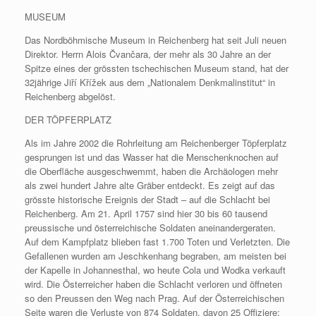
MUSEUM
Das Nordböhmische Museum in Reichenberg hat seit Juli neuen
Direktor. Herrn Alois Čvančara, der mehr als 30 Jahre an der
Spitze eines der grössten tschechischen Museum stand, hat der
32jährige Jiří Křížek aus dem „Nationalem Denkmalinstitut“ in
Reichenberg abgelöst.
DER TÖPFERPLATZ
Als im Jahre 2002 die Rohrleitung am Reichenberger Töpferplatz
gesprungen ist und das Wasser hat die Menschenknochen auf
die Oberfläche ausgeschwemmt, haben die Archäologen mehr
als zwei hundert Jahre alte Gräber entdeckt. Es zeigt auf das
grösste historische Ereignis der Stadt – auf die Schlacht bei
Reichenberg. Am 21. April 1757 sind hier 30 bis 60 tausend
preussische und österreichische Soldaten aneinandergeraten.
Auf dem Kampfplatz blieben fast 1.700 Toten und Verletzten. Die
Gefallenen wurden am Jeschkenhang begraben, am meisten bei
der Kapelle in Johannesthal, wo heute Cola und Wodka verkauft
wird. Die Österreicher haben die Schlacht verloren und öffneten
so den Preussen den Weg nach Prag. Auf der Österreichischen
Seite waren die Verluste von 874 Soldaten, davon 25 Offiziere;