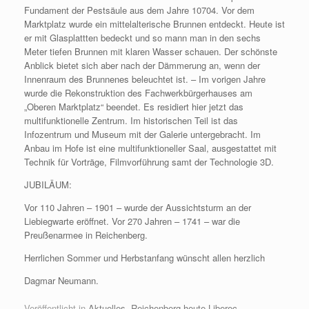
Fundament der Pestsäule aus dem Jahre 10704. Vor dem
Marktplatz wurde ein mittelalterische Brunnen entdeckt. Heute ist
er mit Glasplattten bedeckt und so mann man in den sechs
Meter tiefen Brunnen mit klaren Wasser schauen. Der schönste
Anblick bietet sich aber nach der Dämmerung an, wenn der
Innenraum des Brunnenes beleuchtet ist. – Im vorigen Jahre
wurde die Rekonstruktion des Fachwerkbürgerhauses am
„Oberen Marktplatz“ beendet. Es residiert hier jetzt das
multifunktionelle Zentrum. Im historischen Teil ist das
Infozentrum und Museum mit der Galerie untergebracht. Im
Anbau im Hofe ist eine multifunktioneller Saal, ausgestattet mit
Technik für Vorträge, Filmvorführung samt der Technologie 3D.
JUBILÄUM:
Vor 110 Jahren – 1901 – wurde der Aussichtsturm an der
Liebiegwarte eröffnet. Vor 270 Jahren – 1741 – war die
Preußenarmee in Reichenberg.
Herrlichen Sommer und Herbstanfang wünscht allen herzlich
Dagmar Neumann.
Veröffentlicht in
Aktuelles
,
Reichenberg heute Liberec
.