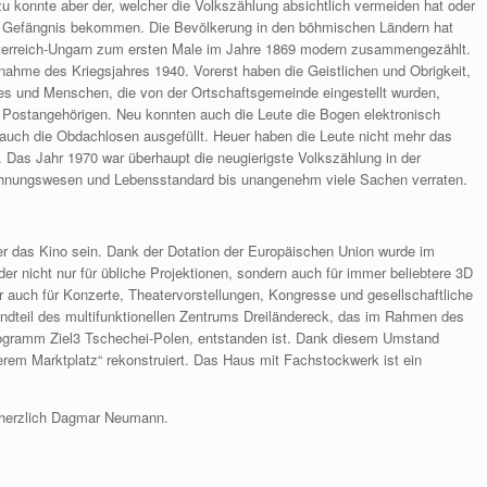
 konnte aber der, welcher die Volkszählung absichtlich vermeiden hat oder
en Gefängnis bekommen. Die Bevölkerung in den böhmischen Ländern hat
erreich-Ungarn zum ersten Male im Jahre 1869 modern zusammengezählt.
nahme des Kriegsjahres 1940. Vorerst haben die Geistlichen und Obrigkeit,
es und Menschen, die von der Ortschaftsgemeinde eingestellt wurden,
 Postangehörigen. Neu konnten auch die Leute die Bogen elektronisch
auch die Obdachlosen ausgefüllt. Heuer haben die Leute nicht mehr das
t. Das Jahr 1970 war überhaupt die neugierigste Volkszählung in der
hnungswesen und Lebensstandard bis unangenehm viele Sachen verraten.
er das Kino sein. Dank der Dotation der Europäischen Union wurde im
der nicht nur für übliche Projektionen, sondern auch für immer beliebtere 3D
er auch für Konzerte, Theatervorstellungen, Kongresse und gesellschaftliche
andteil des multifunktionellen Zentrums Dreiländereck, das im Rahmen des
Programm Ziel3 Tschechei-Polen, entstanden ist. Dank diesem Umstand
rem Marktplatz“ rekonstruiert. Das Haus mit Fachstockwerk ist ein
 herzlich Dagmar Neumann.