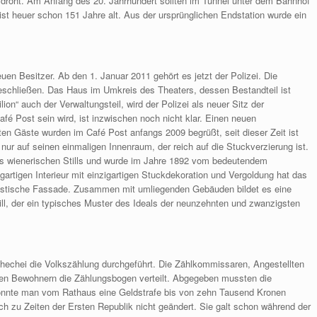
n droht. Am Anfang des 20. Jahrhundert sollten im Tunnel unter dem Bahnhof
st heuer schon 151 Jahre alt. Aus der ursprünglichen Endstation wurde ein
n Besitzer. Ab den 1. Januar 2011 gehört es jetzt der Polizei. Die
beschließen. Das Haus im Umkreis des Theaters, dessen Bestandteil ist
on“ auch der Verwaltungsteil, wird der Polizei als neuer Sitz der
afé Post sein wird, ist inzwischen noch nicht klar. Einen neuen
tzten Gäste wurden im Café Post anfangs 2009 begrüßt, seit dieser Zeit ist
nur auf seinen einmaligen Innenraum, der reich auf die Stuckverzierung ist.
es wienerischen Stills und wurde im Jahre 1892 vom bedeutendem
gartigen Interieur mit einzigartigen Stuckdekoration und Vergoldung hat das
istische Fassade. Zusammen mit umliegenden Gebäuden bildet es eine
l, der ein typisches Muster des Ideals der neunzehnten und zwanzigsten
hechei die Volkszählung durchgeführt. Die Zählkommissaren, Angestellten
len Bewohnern die Zählungsbogen verteilt. Abgegeben mussten die
 konnte man vom Rathaus eine Geldstrafe bis von zehn Tausend Kronen
 zu Zeiten der Ersten Republik nicht geändert. Sie galt schon während der