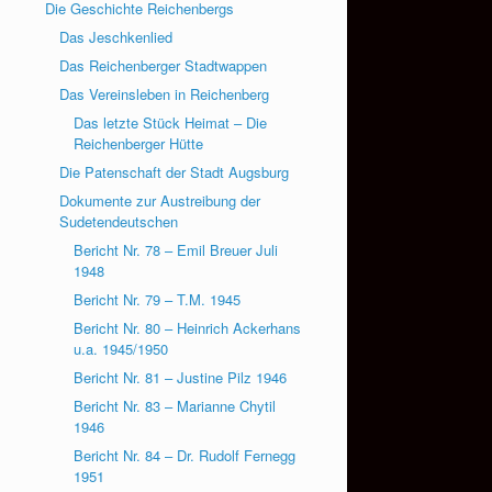
Die Geschichte Reichenbergs
Das Jeschkenlied
Das Reichenberger Stadtwappen
Das Vereinsleben in Reichenberg
Das letzte Stück Heimat – Die
Reichenberger Hütte
Die Patenschaft der Stadt Augsburg
Dokumente zur Austreibung der
Sudetendeutschen
Bericht Nr. 78 – Emil Breuer Juli
1948
Bericht Nr. 79 – T.M. 1945
Bericht Nr. 80 – Heinrich Ackerhans
u.a. 1945/1950
Bericht Nr. 81 – Justine Pilz 1946
Bericht Nr. 83 – Marianne Chytil
1946
Bericht Nr. 84 – Dr. Rudolf Fernegg
1951