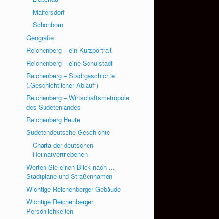
Maffersdorf
Schönborn
Geografie
Reichenberg – ein Kurzportrait
Reichenberg – eine Schulstadt
Reichenberg – Stadtgeschichte
(„Geschichtlicher Ablauf“)
Reichenberg – Wirtschaftsmetropole
des Sudetenlandes
Reichenberg Heute
Sudetendeutsche Geschichte
Charta der deutschen
Heimatvertriebenen
Werfen Sie einen Blick nach …
Stadtpläne und Straßennamen
Wichtige Reichenberger Gebäude
Wichtige Reichenberger
Persönlichkeiten