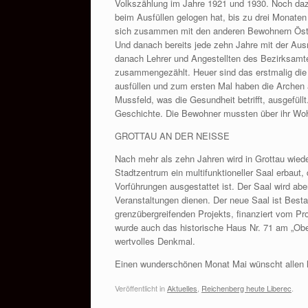
Volkszählung im Jahre 1921 und 1930. Noch dazu
beim Ausfüllen gelogen hat, bis zu drei Monat
sich zusammen mit den anderen Bewohnern Öst
Und danach bereits jede zehn Jahre mit der Aus
danach Lehrer und Angestellten des Bezirksamt
zusammengezählt. Heuer sind das erstmalig die
ausfüllen und zum ersten Mal haben die Archen 
Mussfeld, was die Gesundheit betrifft, ausgefüll
Geschichte. Die Bewohner mussten über ihr Wo
GROTTAU AN DER NEISSE
Nach mehr als zehn Jahren wird in Grottau wied
Stadtzentrum ein multifunktioneller Saal erbaut, 
Vorführungen ausgestattet ist. Der Saal wird ab
Veranstaltungen dienen. Der neue Saal ist Best
grenzübergreifenden Projekts, finanziert vom 
wurde auch das historische Haus Nr. 71 am „Obe
wertvolles Denkmal.
Einen wunderschönen Monat Mai wünscht allen
Veröffentlicht in
Aktuelles
,
Reichenberg heute Liberec
.