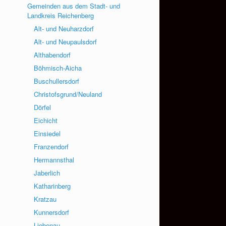
Gemeinden aus dem Stadt- und
Landkreis Reichenberg
Alt- und Neuharzdorf
Alt- und Neupaulsdorf
Althabendorf
Böhmisch-Aicha
Buschullersdorf
Christofsgrund/Neuland
Dörfel
Eichicht
Einsiedel
Franzendorf
Hermannsthal
Jaberlich
Katharinberg
Kratzau
Kunnersdorf
Liebenau