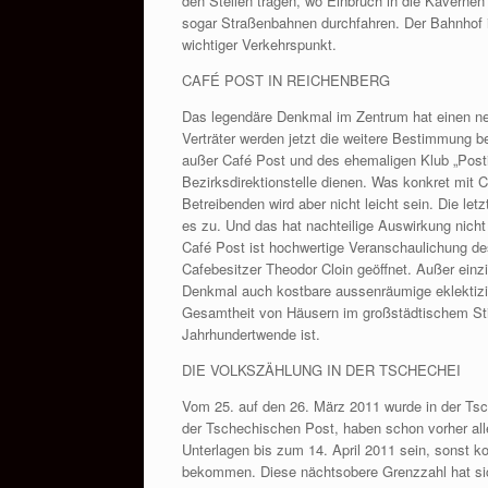
den Stellen tragen, wo Einbruch in die Kaverne
sogar Straßenbahnen durchfahren. Der Bahnhof i
wichtiger Verkehrspunkt.
CAFÉ POST IN REICHENBERG
Das legendäre Denkmal im Zentrum hat einen neue
Verträter werden jetzt die weitere Bestimmung 
außer Café Post und des ehemaligen Klub „Postili
Bezirksdirektionstelle dienen. Was konkret mit C
Betreibenden wird aber nicht leicht sein. Die le
es zu. Und das hat nachteilige Auswirkung nicht 
Café Post ist hochwertige Veranschaulichung d
Cafebesitzer Theodor Cloin geöffnet. Außer einzi
Denkmal auch kostbare aussenräumige eklektiz
Gesamtheit von Häusern im großstädtischem Stil
Jahrhundertwende ist.
DIE VOLKSZÄHLUNG IN DER TSCHECHEI
Vom 25. auf den 26. März 2011 wurde in der Tsc
der Tschechischen Post, haben schon vorher al
Unterlagen bis zum 14. April 2011 sein, sonst
bekommen. Diese nächtsobere Grenzzahl hat sich