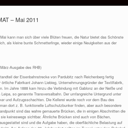
AT – Mai 2011
Mai kann man sich über viele Blüten freuen, die Natur bietet das Schönste
h, als kleine bunte Schmetterlinge, wieder einige Neuigkeiten aus der
r März-Ausgabe des RHB)
andteil der Eisenbahnstrecke von Pardubitz nach Reichenberg fertig
r örtliche Fabrikant Johann Liebieg, Unternehmungsgründer der Textilfabrik,
ben. Im Jahre 1888 kam hinzu die Verbindung mit Gablonz an der Neiße und
 Leipa, so genannte Transversalbahn. Der umfangreiche Untergrund unter
ker und Aufzugsschachten. Die Kellerei wurde noch vor dem Bau des
man dort z. B. funktionelle Luftschutzbunker finden, aber auch besondere
andpunkt sind das wahre gemauerte Brücken, die in einigen Abschnitten die
d sie keineswegs sichtbar. Ähnliche Brücken sind auch von Bächen,
usgestattet sind und die Aufgabe haben, die oberflächliche Belastung auf