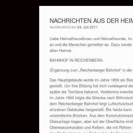
Zum
Inhalt
NACHRICHTEN AUS DER HEIM
springen
Veröffentlicht am
24. Juli 2011
Liebe Heimatfreundinnen und Heimatfreunde, im 
an und die Menschen genießen es. Dazu sende ic
alten Heimat.
BAHNHOF IN REICHENBERG
(Ergänzung zum „Reichenberger Bahnhof“ in de
Das Hauptgebäude wurde im Jahre 1859 als Best
gestellt. Um ihre Bildung hat sich vorwiegend de
später als Textilana bekannt, Verdienste erwor
im Jahre 1900 folgte die Strecke nach Böhmisch
dem Reichenberger Bahnhof birgt Luftschutzbun
einzelnen Gebäudes hergestellt. Bis heute kann 
unterirdische Brücken. Aus dem Konstruktionsst
Gleisanlage tragen, aber auf der Oberfläche sin
Oberwasserkanälen und Kellern, die mit Röhren a