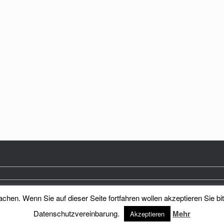
hen. Wenn Sie auf dieser Seite fortfahren wollen akzeptieren Sie bi
Heimatkreis Reichenberg Stadt und Land e.V.
Theme by
SiteOrigin
Datenschutzvereinbarung.
Mehr
Akzeptieren