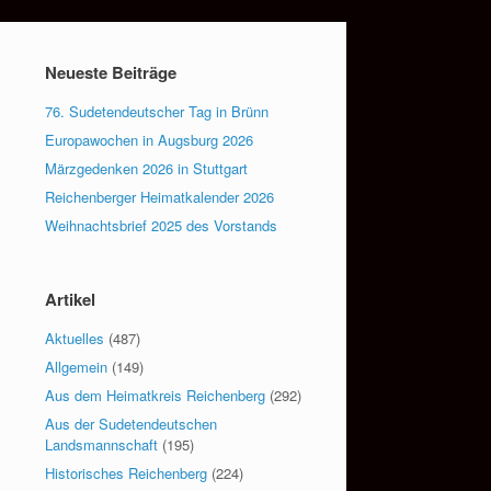
Neueste Beiträge
76. Sudetendeutscher Tag in Brünn
Europawochen in Augsburg 2026
Märzgedenken 2026 in Stuttgart
Reichenberger Heimatkalender 2026
Weihnachtsbrief 2025 des Vorstands
Artikel
Aktuelles
(487)
Allgemein
(149)
Aus dem Heimatkreis Reichenberg
(292)
Aus der Sudetendeutschen
Landsmannschaft
(195)
Historisches Reichenberg
(224)