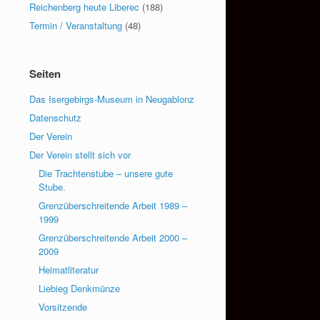
Reichenberg heute Liberec
(188)
Termin / Veranstaltung
(48)
Seiten
Das Isergebirgs-Museum in Neugablonz
Datenschutz
Der Verein
Der Verein stellt sich vor
Die Trachtenstube – unsere gute
Stube.
Grenzüberschreitende Arbeit 1989 –
1999
Grenzüberschreitende Arbeit 2000 –
2009
Heimatliteratur
Liebieg Denkmünze
Vorsitzende