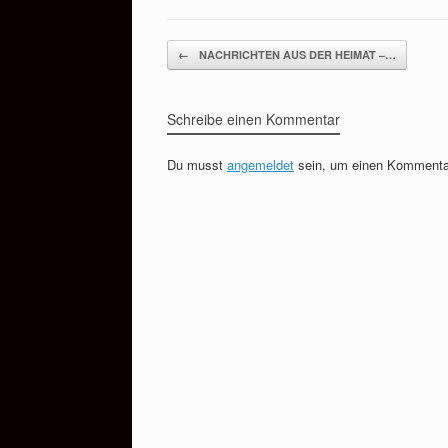
Beitragsnavigation
←
NACHRICHTEN AUS DER HEIMAT –…
Schreibe einen Kommentar
Du musst
angemeldet
sein, um einen Kommenta