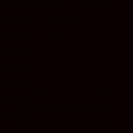
Funktionäre Herrn Husák erklärten, dass der Architekt Hubáček
dabei wirklich
nicht sein sollte, so hat er ihn gesagt, dass er sich vor ihm wie vor
dem 13.
Apostel fürchtet. Der Herr Hubáček hat sich schlecht gefühlt. Er saß
draußen,
sah, wie Herr Husák mit seiner Kolonne angekommen ist, und so
ging er nach
Hause. Auf diesem Beispiel kann man gut die absurden Seiten des
fungierenden
Sozialismus sehen. Herr Hubáček wäre ja nicht in die Partei
eingestiegen, nur,
dass sie ihn zur Eröffnung des Gebäudes, das er erfindet hat,
hinlassen. Dies
wurde ihm oftmals angeboten, wie auch als weiteres Paradox in
Zusammenhang mit
dem Jeschken sein Autor, Architekt Hubáček, hingewiesen hat.