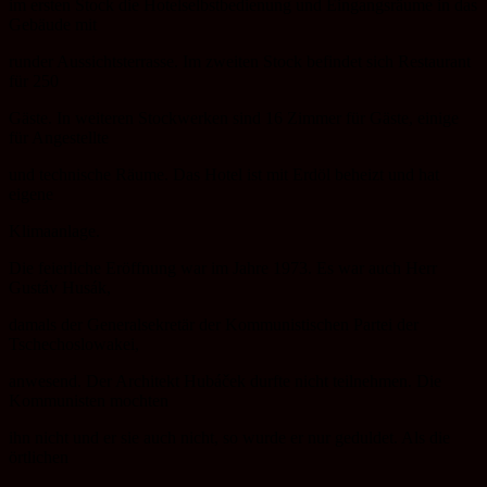
im ersten Stock die Hotelselbstbedienung und Eingangsräume in das
Gebäude mit
runder Aussichtsterrasse. Im zweiten Stock befindet sich Restaurant
für 250
Gäste. In weiteren Stockwerken sind 16 Zimmer für Gäste, einige
für Angestellte
und technische Räume. Das Hotel ist mit Erdöl beheizt und hat
eigene
Klimaanlage.
Die feierliche Eröffnung war im Jahre 1973. Es war auch Herr
Gustáv Husák,
damals der Generalsekretär der Kommunistischen Partei der
Tschechoslowakei,
anwesend. Der Architekt Hubáček durfte nicht teilnehmen. Die
Kommunisten mochten
ihn nicht und er sie auch nicht, so wurde er nur geduldet. Als die
örtlichen