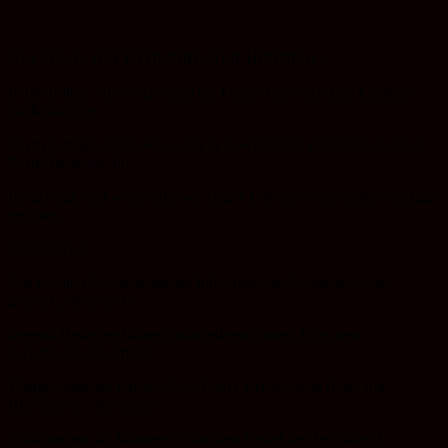
HOCHWASSER IM BEZIRK REICHENBERG
In der dritten Juli-Woche sind die Flüsse Görsbach und Lausitzer
Neiße aus den
Ufern getreten. Schäden waren in Reichenberg und Umgebung, z.
B. in Neundorf. Im
Isergebirge sind während zwei Tagen 160 mm Wasserniederschläge
gefallen.
JESCHKEN
Am zweiten Wochenende im Juli wurde am Jeschken wieder
gefeiert. Mehr als 6
tausend Besucher haben daran teilgenommen. Es waren
verschiedene sportliche
Wettgewerbe für Kinder (2km Lauf), Erwachsene (Lauf mit
Bierfässern – der Sieger
Brauchte nur 45 Minuten bis auf den Gipfel des Jeschkens),