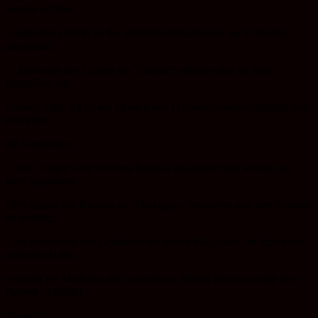
Warten auf die
Straßenbahn direkt an der Straßenbahnhaltestelle am Tuchplatz
ausgenutzt.
– „Denkmal den Opfern der Totalität“ befindet sich im Park
gegenüber der
Liebieg-Villa. Es ist aus spiegelnden Flächen zusammengestellt und
reflektiert
die Umgebung.
– Die „Vögel“ sind vor dem Rathaus ausgestellt und wurden zu
einer populären
Erfrischung des Raumes am Marktplatz, besonders von den Kindern
ausgenutzt.
– Im Innenraum des Gebäudes des neuen Magistrats, im Raum der
zentralen Halle,
schwebt ein Mädchen mit Luftballons. Dieses Denkmal trägt den
Namen „Erfüllter
Traum“.