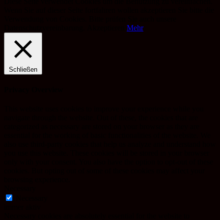
Diese Seite verwendet Cookies um die Benutzung zu vereinfachen.
Wenn Sie auf dieser Seite fortfahren wollen akzeptieren Sie bitte die
Verwendung von Cookies. Bitte prüfen Sie auch unsere
Datenschutzvereinbarung.
Akzeptieren
Mehr
Schließen
Privacy Overview
This website uses cookies to improve your experience while you
navigate through the website. Out of these, the cookies that are
categorized as necessary are stored on your browser as they are
essential for the working of basic functionalities of the website. We
also use third-party cookies that help us analyze and understand how
you use this website. These cookies will be stored in your browser
only with your consent. You also have the option to opt-out of these
cookies. But opting out of some of these cookies may affect your
browsing experience.
Necessary
Necessary
immer aktiv
Necessary cookies are absolutely essential for the website to