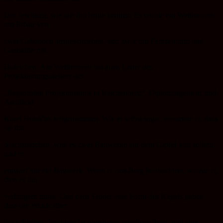
Der Jeschken, wie wir ihn heute kennen: Es wurde ein Wettbewerb
um Erbau von
zwei Gebäuden ausgeschrieben, und zwar um Fernsehturm und
Gaststätte mit
Hotelchen. Am Wettbewerb hat auch Leiter des
Projektierungsateliers des
„Regionalen Projektinstituts in Reichenberg“, Diplomingenieur und
Architekt
Karel Hubáček teilgenommen. Wie er selbst sagte, erwartete er, dass
sie ihn
durchstreichen, weil es zwei Bauwerke auf dem Gipfel sein sollten,
und er
entwarf nur ein Bauwerk. Wenn er den Berg beobachtete, wusste er,
dass er ihn
verlängern muss. Und dem Sender eine Form des Kegels geben,
dass die Winde über
ihn schleifen. Jeschken ist ungeheuer windiger Berg, und eine