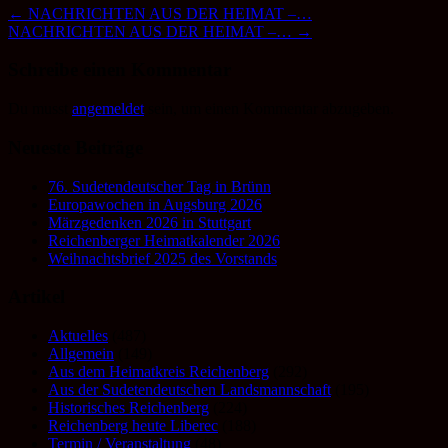
←
NACHRICHTEN AUS DER HEIMAT –…
NACHRICHTEN AUS DER HEIMAT –…
→
Schreibe einen Kommentar
Du musst
angemeldet
sein, um einen Kommentar abzugeben.
Neueste Beiträge
76. Sudetendeutscher Tag in Brünn
Europawochen in Augsburg 2026
Märzgedenken 2026 in Stuttgart
Reichenberger Heimatkalender 2026
Weihnachtsbrief 2025 des Vorstands
Artikel
Aktuelles
(487)
Allgemein
(149)
Aus dem Heimatkreis Reichenberg
(292)
Aus der Sudetendeutschen Landsmannschaft
(195)
Historisches Reichenberg
(224)
Reichenberg heute Liberec
(188)
Termin / Veranstaltung
(48)