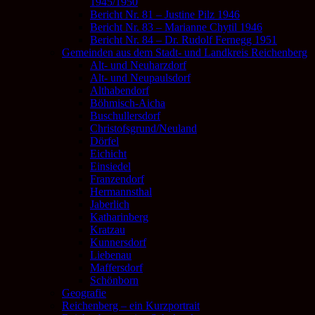
1945/1950
Bericht Nr. 81 – Justine Pilz 1946
Bericht Nr. 83 – Marianne Chytil 1946
Bericht Nr. 84 – Dr. Rudolf Fernegg 1951
Gemeinden aus dem Stadt- und Landkreis Reichenberg
Alt- und Neuharzdorf
Alt- und Neupaulsdorf
Althabendorf
Böhmisch-Aicha
Buschullersdorf
Christofsgrund/Neuland
Dörfel
Eichicht
Einsiedel
Franzendorf
Hermannsthal
Jaberlich
Katharinberg
Kratzau
Kunnersdorf
Liebenau
Maffersdorf
Schönborn
Geografie
Reichenberg – ein Kurzportrait