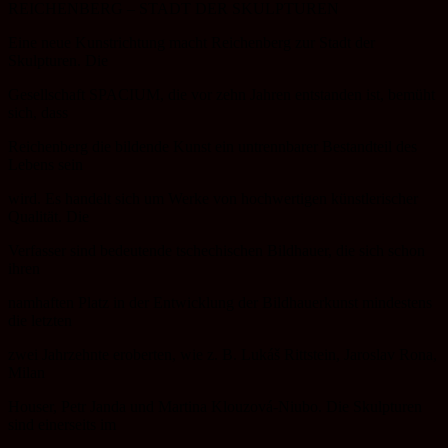
REICHENBERG – STADT DER SKULPTUREN
Eine neue Kunstrichtung macht Reichenberg zur Stadt der
Skulpturen. Die
Gesellschaft SPACIUM, die vor zehn Jahren entstanden ist, bemüht
sich, dass
Reichenberg die bildende Kunst ein untrennbarer Bestandteil des
Lebens sein
wird. Es handelt sich um Werke von hochwertigen künstlerischer
Qualität. Die
Verfasser sind bedeutende tschechischen Bildhauer, die sich schon
ihren
namhaften Platz in der Entwicklung der Bildhauerkunst mindestens
die letzten
zwei Jahrzehnte eroberten, wie z. B. Lukáš Rittstein, Jaroslav Rona,
Milan
Houser, Petr Janda und Martina Klouzová-Niubo. Die Skulpturen
sind einerseits im