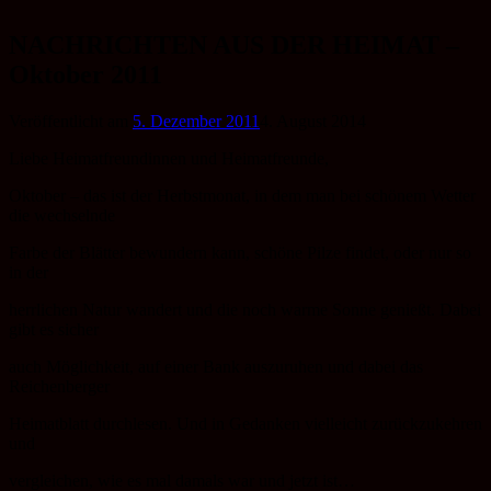
Zum
Inhalt
NACHRICHTEN AUS DER HEIMAT –
springen
Oktober 2011
Veröffentlicht am
5. Dezember 2011
4. August 2014
Liebe Heimatfreundinnen und Heimatfreunde,
Oktober – das ist der Herbstmonat, in dem man bei schönem Wetter
die wechselnde
Farbe der Blätter bewundern kann, schöne Pilze findet, oder nur so
in der
herrlichen Natur wandert und die noch warme Sonne genießt. Dabei
gibt es sicher
auch Möglichkeit, auf einer Bank auszuruhen und dabei das
Reichenberger
Heimatblatt durchlesen. Und in Gedanken vielleicht zurückzukehren
und
vergleichen, wie es mal damals war und jetzt ist…