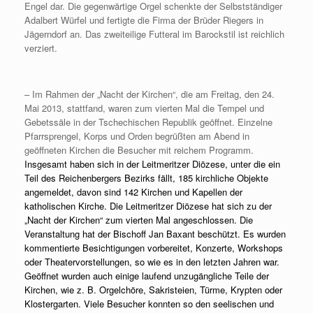
Engel dar. Die gegenwärtige Orgel schenkte der Selbstständiger
Adalbert Würfel und fertigte die Firma der Brüder Riegers in
Jägerndorf an. Das zweiteilige Futteral im Barockstil ist reichlich
verziert.
– Im Rahmen der „Nacht der Kirchen“, die am Freitag, den 24.
Mai 2013, stattfand, waren zum vierten Mal die Tempel und
Gebetssäle in der Tschechischen Republik geöffnet. Einzelne
Pfarrsprengel, Korps und Orden begrüßten am Abend in
geöffneten Kirchen die Besucher mit reichem Programm.
Insgesamt haben sich in der Leitmeritzer Diözese, unter die ein
Teil des Reichenbergers Bezirks fällt, 185 kirchliche Objekte
angemeldet, davon sind 142 Kirchen und Kapellen der
katholischen Kirche. Die Leitmeritzer Diözese hat sich zu der
„Nacht der Kirchen“ zum vierten Mal angeschlossen. Die
Veranstaltung hat der Bischoff Jan Baxant beschützt. Es wurden
kommentierte Besichtigungen vorbereitet, Konzerte, Workshops
oder Theatervorstellungen, so wie es in den letzten Jahren war.
Geöffnet wurden auch einige laufend unzugängliche Teile der
Kirchen, wie z. B. Orgelchöre, Sakristeien, Türme, Krypten oder
Klostergarten. Viele Besucher konnten so den seelischen und