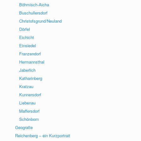
Böhmisch-Aicha
Buschullersdorf
Christofsgrund/Neuland
Dörfel
Eichicht
Einsiedel
Franzendorf
Hermannsthal
Jaberlich
Katharinberg
Kratzau
Kunnersdorf
Liebenau
Maffersdorf
Schönborn
Geografie
Reichenberg – ein Kurzportrait