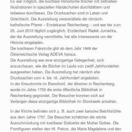
Es war möglich, die kostbare historische Bücher mit zeitnahen
Illustrationen in speziellen Handschuhen durchblättern und
teilweise durchlesen. Die Drucksachen sind in Latein und
Griechisch. Die Ausstellung veranstaltete die römisch-
katholische Pfarrei – Erzdekanat Reichenberg – und war bis zum
25. Juni 2013 täglich zugänglich. Erzdechant Radek Jurnečka,
der die Ausstellung vermittelte, hat alle Interessente um die
Historie eingeladen.
Die kostbaren Faksimile gibt ab dem Jahr 1949 der
Österreichische Verlag ADEVA heraus.
Die Ausstellung war eine einzigartige Gelegenheit, sich
anzuschauen, wie die Bücher im Laufe von zwölf Jahrhunderten
ausgesehen haben. Die Ausstellung hat nämlich alte
Drucksachen vom 4. bis 16. Jahrhundert angeboten.
In der Kreuzkirche im Barockstil, der ältesten in Reichenberg,
wurde im Jahre 1759 die erste öffentliche Bibliothek in
Reichenberg gegründet. Die Besucher konnten sich auf
Verlangen diese einzigartige Bibliothek im Stockwerk ansehen.
In der Kirche befinden sich z. B. auch zwei barocke Beichtstühle
aus dem Jahre 1757. Die Besucher schätzten die reiche
Ausschmückung mit kostbarer Statuette der Mutter Gottes. Die
Frontfiguren stellen den Hl. Petrus, die Maria Magdalena und den