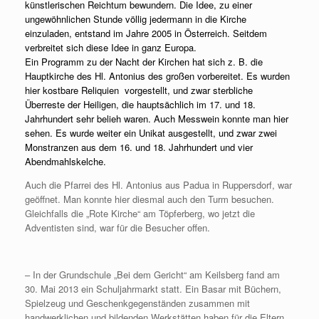
künstlerischen Reichtum bewundern. Die Idee, zu einer
ungewöhnlichen Stunde völlig jedermann in die Kirche
einzuladen, entstand im Jahre 2005 in Österreich. Seitdem
verbreitet sich diese Idee in ganz Europa.
Ein Programm zu der Nacht der Kirchen hat sich z. B. die
Hauptkirche des Hl. Antonius des großen vorbereitet. Es wurden
hier kostbare Reliquien vorgestellt, und zwar sterbliche
Überreste der Heiligen, die hauptsächlich im 17. und 18.
Jahrhundert sehr belieh waren. Auch Messwein konnte man hier
sehen. Es wurde weiter ein Unikat ausgestellt, und zwar zwei
Monstranzen aus dem 16. und 18. Jahrhundert und vier
Abendmahlskelche.
Auch die Pfarrei des Hl. Antonius aus Padua in Ruppersdorf, war
geöffnet. Man konnte hier diesmal auch den Turm besuchen.
Gleichfalls die „Rote Kirche“ am Töpferberg, wo jetzt die
Adventisten sind, war für die Besucher offen.
– In der Grundschule „Bei dem Gericht“ am Keilsberg fand am
30. Mai 2013 ein Schuljahrmarkt statt. Ein Basar mit Büchern,
Spielzeug und Geschenkgegenständen zusammen mit
handwerklichen und bildenden Werkstätten haben für die Eltern,