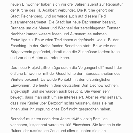
neuen Einwohner haben sich vor drei Jahren zuerst zur Reparatur
der Kirche des Hl. Adalbert verbündet. Die Kirche gehört der
Stadt Reichenberg, und so wurde auch auf diesem Feld
zusammengearbeitet. Die Stadt hat neue Dachrinnen bezahlt,
Dränage um die Mauer und Wechsel der zerschlagenen Fenster.
Nachher kamen weitere Ideen und Aktionen; es nahmen
Freiwillige zu. Es wurden Traditionen aufgefrischt, wie z. B. der
Fasching. In der Kirche fanden Benefizen statt. Es wurde der
Bürgerverein gegründet, damit man die Zuschüsse fordern kann
und vor den Amten auftreten kann.
Das neue Projekt „Streifzüge durch die Vergangenheit“ macht der
örtliche Einwohner mit der Geschichte der Interessantheiten des
Viertels bekannt. Es wurde Kontakt mit den ursprünglichen
Einwohnern, die heute in dem deutschen Dorf Dechow wohnen,
angeknüpft, und sie wurden auch besucht. Sie waren sehr
bewegt, dass man sich um sie interessiert. Aber es war seltsam,
dass ihre Kinder über Berzdorf nichts wussten, dass sie mit
ihnen über ihr ursprüngliches Dorf nicht gesprochen haben.
Berzdorf mussten nach dem Jahre 1945 vierzig Familien
verlassen, insgesamt waren es 108 Einwohner. Sie kamen in die
Ruinen der russischen Zone und alles mussten sie sich