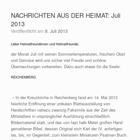
Zum
Inhalt
NACHRICHTEN AUS DER HEIMAT: Juli
springen
2013
Veröffentlicht am
8. Juli 2013
Liebe Heimatfreundinnen und Heimatfreunde,
der Monat Juli mit seinen Sommertemperaturen, frischem Obst
und Gemüse wird uns sicher viel Freude und schöne
Überraschungen vorbereiten. Dazu auch etwas für die Seele:
REICHENBERG
– In der Kreuzkirche in Reichenberg fand am 14. Mai 2013
feierliche Eröffnung einer unikalen Blattausstellung von
Handschriften nahezu zwanzig Faksimile aus der Zeit des
Mittelalters in ursprünglicher Ausführung einschließlich
Bildermaterial statt, und das von fast halb Meter großen Hand
gemahlener Bibel, dessen Original sich Karl der IV. anferti
gen
las, bis, im Gegenteil, zum kleinstem Miniaturen Psalmen Buch.