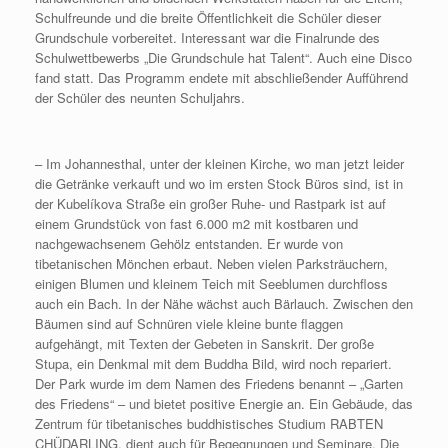
Schulfreunde und die breite Öffentlichkeit die Schüler dieser
Grundschule vorbereitet. Interessant war die Finalrunde des
Schulwettbewerbs „Die Grundschule hat Talent“. Auch eine Disco
fand statt. Das Programm endete mit abschließender Aufführend
der Schüler des neunten Schuljahrs.
– Im Johannesthal, unter der kleinen Kirche, wo man jetzt leider
die Getränke verkauft und wo im ersten Stock Büros sind, ist in
der Kubelíkova Straße ein großer Ruhe- und Rastpark ist auf
einem Grundstück von fast 6.000 m2 mit kostbaren und
nachgewachsenem Gehölz entstanden. Er wurde von
tibetanischen Mönchen erbaut. Neben vielen Parksträuchern,
einigen Blumen und kleinem Teich mit Seeblumen durchfloss
auch ein Bach. In der Nähe wächst auch Bärlauch. Zwischen den
Bäumen sind auf Schnüren viele kleine bunte flaggen
aufgehängt, mit Texten der Gebeten in Sanskrit. Der große
Stupa, ein Denkmal mit dem Buddha Bild, wird noch repariert.
Der Park wurde im dem Namen des Friedens benannt – „Garten
des Friedens“ – und bietet positive Energie an. Ein Gebäude, das
Zentrum für tibetanisches buddhistisches Studium RABTEN
CHÜDARLING, dient auch für Begegnungen und Seminare. Die