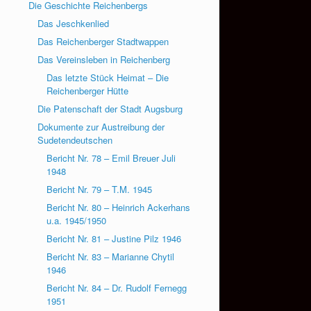
Die Geschichte Reichenbergs
Das Jeschkenlied
Das Reichenberger Stadtwappen
Das Vereinsleben in Reichenberg
Das letzte Stück Heimat – Die
Reichenberger Hütte
Die Patenschaft der Stadt Augsburg
Dokumente zur Austreibung der
Sudetendeutschen
Bericht Nr. 78 – Emil Breuer Juli
1948
Bericht Nr. 79 – T.M. 1945
Bericht Nr. 80 – Heinrich Ackerhans
u.a. 1945/1950
Bericht Nr. 81 – Justine Pilz 1946
Bericht Nr. 83 – Marianne Chytil
1946
Bericht Nr. 84 – Dr. Rudolf Fernegg
1951