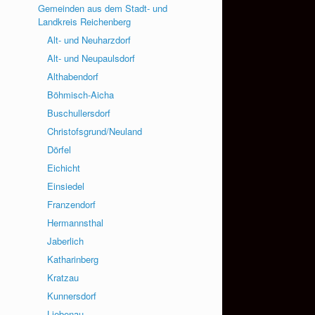
Gemeinden aus dem Stadt- und
Landkreis Reichenberg
Alt- und Neuharzdorf
Alt- und Neupaulsdorf
Althabendorf
Böhmisch-Aicha
Buschullersdorf
Christofsgrund/Neuland
Dörfel
Eichicht
Einsiedel
Franzendorf
Hermannsthal
Jaberlich
Katharinberg
Kratzau
Kunnersdorf
Liebenau