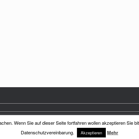
hen. Wenn Sie auf dieser Seite fortfahren wollen akzeptieren Sie bi
Heimatkreis Reichenberg Stadt und Land e.V.
Theme by
SiteOrigin
Datenschutzvereinbarung.
Mehr
Akzeptieren