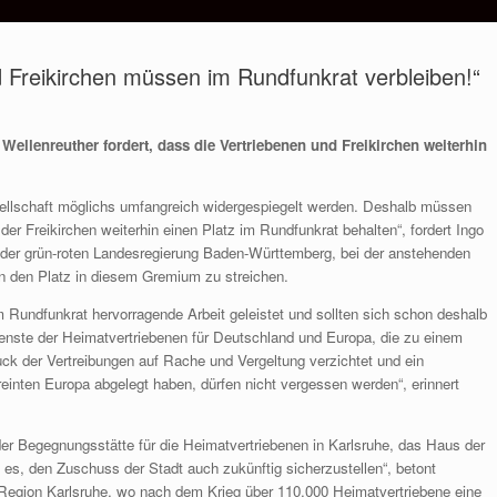
d Freikirchen müssen im Rundfunkrat verbleiben!“
ellenreuther fordert, dass die Vertriebenen und Freikirchen weiterhin
ellschaft möglichs umfangreich widergespiegelt werden. Deshalb müssen
der Freikirchen weiterhin einen Platz im Rundfunkrat behalten“, fordert Ingo
e der grün-roten Landesregierung Baden-Württemberg, bei der anstehenden
 den Platz in diesem Gremium zu streichen.
m Rundfunkrat hervorragende Arbeit geleistet und sollten sich schon deshalb
ienste der Heimatvertriebenen für Deutschland und Europa, die zu einem
ck der Vertreibungen auf Rache und Vergeltung verzichtet und ein
einten Europa abgelegt haben, dürfen nicht vergessen werden“, erinnert
er Begegnungsstätte für die Heimatvertriebenen in Karlsruhe, das Haus der
es, den Zuschuss der Stadt auch zukünftig sicherzustellen“, betont
r Region Karlsruhe, wo nach dem Krieg über 110.000 Heimatvertriebene eine