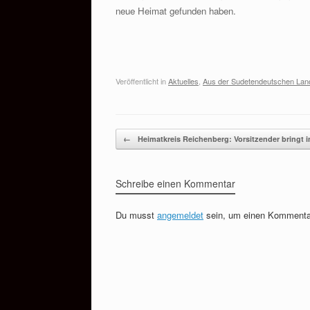
neue Heimat gefunden haben.
Veröffentlicht in
Aktuelles
,
Aus der Sudetendeutschen La
Beitragsnavigation
←
Heimatkreis Reichenberg: Vorsitzender bringt
Schreibe einen Kommentar
Du musst
angemeldet
sein, um einen Kommenta