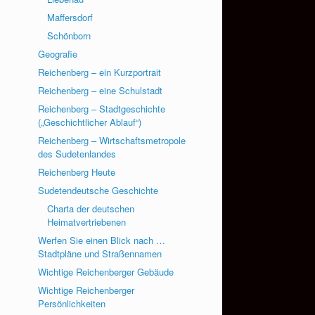
Maffersdorf
Schönborn
Geografie
Reichenberg – ein Kurzportrait
Reichenberg – eine Schulstadt
Reichenberg – Stadtgeschichte
(„Geschichtlicher Ablauf“)
Reichenberg – Wirtschaftsmetropole
des Sudetenlandes
Reichenberg Heute
Sudetendeutsche Geschichte
Charta der deutschen
Heimatvertriebenen
Werfen Sie einen Blick nach …
Stadtpläne und Straßennamen
Wichtige Reichenberger Gebäude
Wichtige Reichenberger
Persönlichkeiten