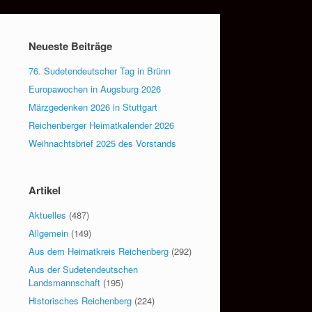
Neueste Beiträge
76. Sudetendeutscher Tag in Brünn
Europawochen in Augsburg 2026
Märzgedenken 2026 in Stuttgart
Reichenberger Heimatkalender 2026
Weihnachtsbrief 2025 des Vorstands
Artikel
Aktuelles
(487)
Allgemein
(149)
Aus dem Heimatkreis Reichenberg
(292)
Aus der Sudetendeutschen
Landsmannschaft
(195)
Historisches Reichenberg
(224)