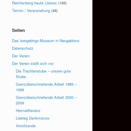
Reichenberg heute Liberec
(188)
Termin / Veranstaltung
(48)
Seiten
Das Isergebirgs-Museum in Neugablonz
Datenschutz
Der Verein
Der Verein stellt sich vor
Die Trachtenstube – unsere gute
Stube.
Grenzüberschreitende Arbeit 1989 –
1999
Grenzüberschreitende Arbeit 2000 –
2009
Heimatliteratur
Liebieg Denkmünze
Vorsitzende