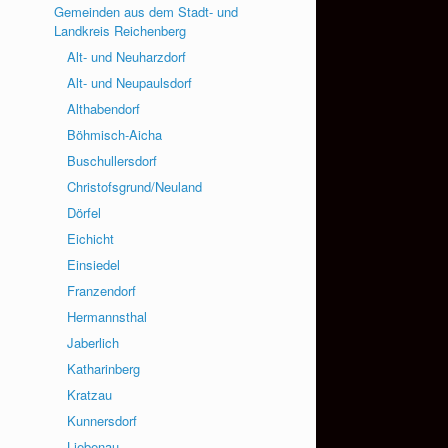
Gemeinden aus dem Stadt- und
Landkreis Reichenberg
Alt- und Neuharzdorf
Alt- und Neupaulsdorf
Althabendorf
Böhmisch-Aicha
Buschullersdorf
Christofsgrund/Neuland
Dörfel
Eichicht
Einsiedel
Franzendorf
Hermannsthal
Jaberlich
Katharinberg
Kratzau
Kunnersdorf
Liebenau