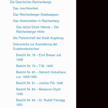
Die Geschichte Reichenbergs
Das Jeschkenlied
Das Reichenberger Stadtwappen
Das Vereinsleben in Reichenberg
Das letzte Stück Heimat – Die
Reichenberger Hütte
Die Patenschaft der Stadt Augsburg
Dokumente zur Austreibung der
Sudetendeutschen
Bericht Nr. 78 – Emil Breuer Juli
1948
Bericht Nr. 79 – T.M. 1945
Bericht Nr. 80 – Heinrich Ackerhans
u.a. 1945/1950
Bericht Nr. 81 – Justine Pilz 1946
Bericht Nr. 83 – Marianne Chytil
1946
Bericht Nr. 84 – Dr. Rudolf Fernegg
1951