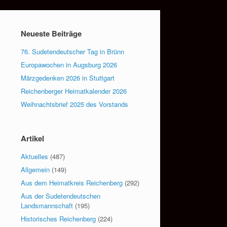
Neueste Beiträge
76. Sudetendeutscher Tag in Brünn
Europawochen in Augsburg 2026
Märzgedenken 2026 in Stuttgart
Reichenberger Heimatkalender 2026
Weihnachtsbrief 2025 des Vorstands
Artikel
Aktuelles
(487)
Allgemein
(149)
Aus dem Heimatkreis Reichenberg
(292)
Aus der Sudetendeutschen
Landsmannschaft
(195)
Historisches Reichenberg
(224)