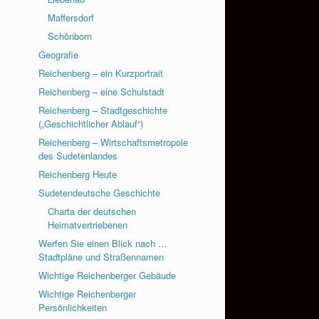
Maffersdorf
Schönborn
Geografie
Reichenberg – ein Kurzportrait
Reichenberg – eine Schulstadt
Reichenberg – Stadtgeschichte
(„Geschichtlicher Ablauf“)
Reichenberg – Wirtschaftsmetropole
des Sudetenlandes
Reichenberg Heute
Sudetendeutsche Geschichte
Charta der deutschen
Heimatvertriebenen
Werfen Sie einen Blick nach …
Stadtpläne und Straßennamen
Wichtige Reichenberger Gebäude
Wichtige Reichenberger
Persönlichkeiten