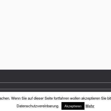
hen. Wenn Sie auf dieser Seite fortfahren wollen akzeptieren Sie bi
Heimatkreis Reichenberg Stadt und Land e.V.
Theme by
SiteOrigin
Datenschutzvereinbarung.
Mehr
Akzeptieren