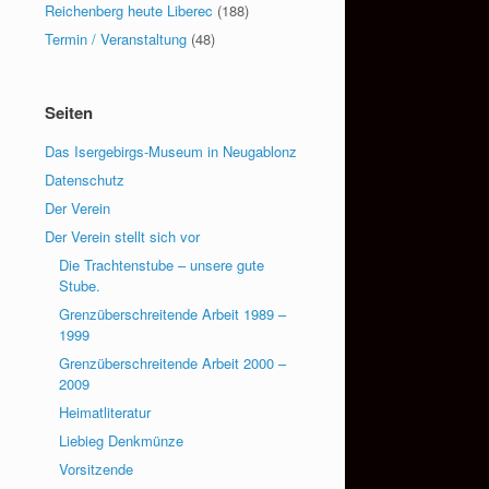
Reichenberg heute Liberec
(188)
Termin / Veranstaltung
(48)
Seiten
Das Isergebirgs-Museum in Neugablonz
Datenschutz
Der Verein
Der Verein stellt sich vor
Die Trachtenstube – unsere gute
Stube.
Grenzüberschreitende Arbeit 1989 –
1999
Grenzüberschreitende Arbeit 2000 –
2009
Heimatliteratur
Liebieg Denkmünze
Vorsitzende