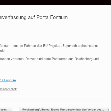
chiverfassung auf Porta Fontium
a fontium“, das im Rahmen des EU-Projekts „Bayerisch-tschechisches
rde.
stücken vertreten. Derzeit sind erste Postkarten aus Reichenberg und
rta Fontium
ndsmannschaft
.
müssen…
Reichenberg/Liberec: Erstes Mundartseminar des Verbandes…
→