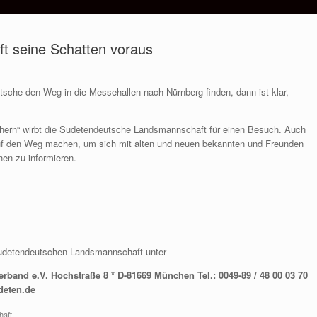
ft seine Schatten voraus
che den Weg in die Messehallen nach Nürnberg finden, dann ist klar,
chern“ wirbt die Sudetendeutsche Landsmannschaft für einen Besuch. Auch
uf den Weg machen, um sich mit alten und neuen bekannten und Freunden
hen zu informieren.
 Sudetendeutschen Landsmannschaft unter
and e.V. Hochstraße 8 * D-81669 München Tel.: 0049-89 / 48 00 03 70
udeten.de
haft
.