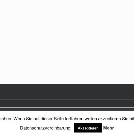
hen. Wenn Sie auf dieser Seite fortfahren wollen akzeptieren Sie bi
Heimatkreis Reichenberg Stadt und Land e.V.
Theme by
SiteOrigin
Datenschutzvereinbarung.
Mehr
Akzeptieren