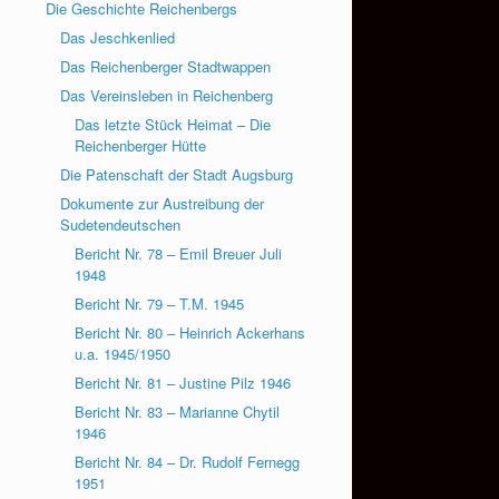
Die Geschichte Reichenbergs
Das Jeschkenlied
Das Reichenberger Stadtwappen
Das Vereinsleben in Reichenberg
Das letzte Stück Heimat – Die
Reichenberger Hütte
Die Patenschaft der Stadt Augsburg
Dokumente zur Austreibung der
Sudetendeutschen
Bericht Nr. 78 – Emil Breuer Juli
1948
Bericht Nr. 79 – T.M. 1945
Bericht Nr. 80 – Heinrich Ackerhans
u.a. 1945/1950
Bericht Nr. 81 – Justine Pilz 1946
Bericht Nr. 83 – Marianne Chytil
1946
Bericht Nr. 84 – Dr. Rudolf Fernegg
1951