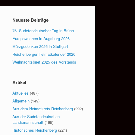
Neueste Beiträge
76. Sudetendeutscher Tag in Brünn
Europawochen in Augsburg 2026
Märzgedenken 2026 in Stuttgart
Reichenberger Heimatkalender 2026
Weihnachtsbrief 2025 des Vorstands
Artikel
Aktuelles
(487)
Allgemein
(149)
Aus dem Heimatkreis Reichenberg
(292)
Aus der Sudetendeutschen
Landsmannschaft
(195)
Historisches Reichenberg
(224)