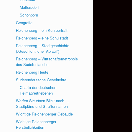
Maffersdorf
Schönborn
Geografie
Reichenberg – ein Kurzportrait
Reichenberg – eine Schulstadt
Reichenberg – Stadtgeschichte
(„Geschichtlicher Ablauf“)
Reichenberg – Wirtschaftsmetropole
des Sudetenlandes
Reichenberg Heute
Sudetendeutsche Geschichte
Charta der deutschen
Heimatvertriebenen
Werfen Sie einen Blick nach …
Stadtpläne und Straßennamen
Wichtige Reichenberger Gebäude
Wichtige Reichenberger
Persönlichkeiten