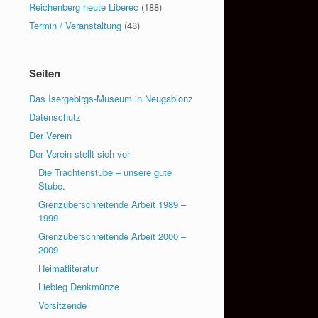
Reichenberg heute Liberec
(188)
Termin / Veranstaltung
(48)
→
Seiten
Das Isergebirgs-Museum in Neugablonz
Datenschutz
Der Verein
Der Verein stellt sich vor
Die Trachtenstube – unsere gute
Stube.
Grenzüberschreitende Arbeit 1989 –
1999
Grenzüberschreitende Arbeit 2000 –
2009
Heimatliteratur
Liebieg Denkmünze
Vorsitzende