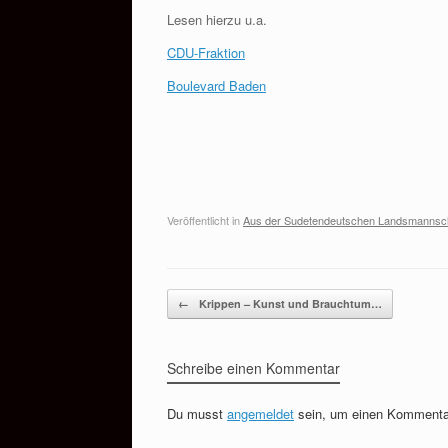
Lesen hierzu u.a.
CDU-Fraktion
Boulevard Baden
Veröffentlicht in
Aus der Sudetendeutschen Landsmannsc
Beitragsnavigation
←
Krippen – Kunst und Brauchtum…
Schreibe einen Kommentar
Du musst
angemeldet
sein, um einen Kommenta