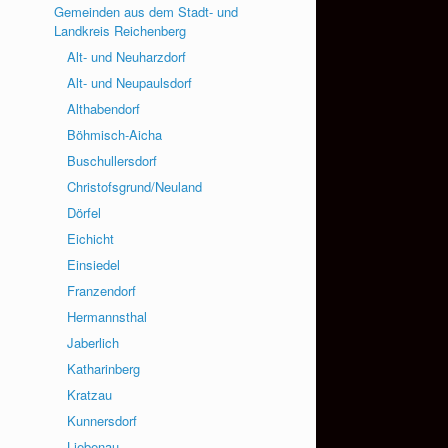
Gemeinden aus dem Stadt- und
Landkreis Reichenberg
Alt- und Neuharzdorf
Alt- und Neupaulsdorf
Althabendorf
Böhmisch-Aicha
Buschullersdorf
Christofsgrund/Neuland
Dörfel
Eichicht
Einsiedel
Franzendorf
Hermannsthal
Jaberlich
Katharinberg
Kratzau
Kunnersdorf
Liebenau