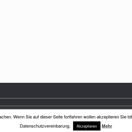
hen. Wenn Sie auf dieser Seite fortfahren wollen akzeptieren Sie bi
Heimatkreis Reichenberg Stadt und Land e.V.
Theme by
SiteOrigin
Datenschutzvereinbarung.
Mehr
Akzeptieren