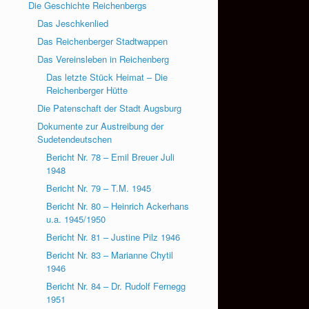
Die Geschichte Reichenbergs
Das Jeschkenlied
Das Reichenberger Stadtwappen
Das Vereinsleben in Reichenberg
Das letzte Stück Heimat – Die
Reichenberger Hütte
Die Patenschaft der Stadt Augsburg
Dokumente zur Austreibung der
Sudetendeutschen
Bericht Nr. 78 – Emil Breuer Juli
1948
Bericht Nr. 79 – T.M. 1945
Bericht Nr. 80 – Heinrich Ackerhans
u.a. 1945/1950
Bericht Nr. 81 – Justine Pilz 1946
Bericht Nr. 83 – Marianne Chytil
1946
Bericht Nr. 84 – Dr. Rudolf Fernegg
1951