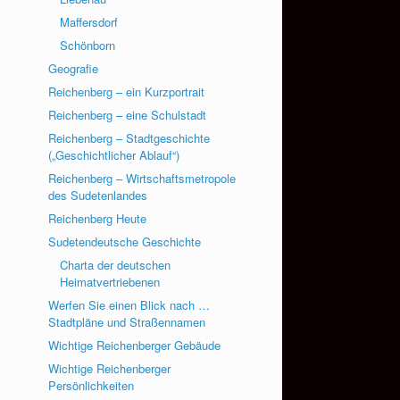
Maffersdorf
Schönborn
Geografie
Reichenberg – ein Kurzportrait
Reichenberg – eine Schulstadt
Reichenberg – Stadtgeschichte
(„Geschichtlicher Ablauf“)
Reichenberg – Wirtschaftsmetropole
des Sudetenlandes
Reichenberg Heute
Sudetendeutsche Geschichte
Charta der deutschen
Heimatvertriebenen
Werfen Sie einen Blick nach …
Stadtpläne und Straßennamen
Wichtige Reichenberger Gebäude
Wichtige Reichenberger
Persönlichkeiten