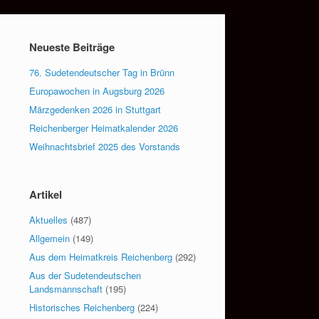
Neueste Beiträge
76. Sudetendeutscher Tag in Brünn
Europawochen in Augsburg 2026
Märzgedenken 2026 in Stuttgart
Reichenberger Heimatkalender 2026
Weihnachtsbrief 2025 des Vorstands
Artikel
Aktuelles
(487)
Allgemein
(149)
Aus dem Heimatkreis Reichenberg
(292)
Aus der Sudetendeutschen
Landsmannschaft
(195)
Historisches Reichenberg
(224)