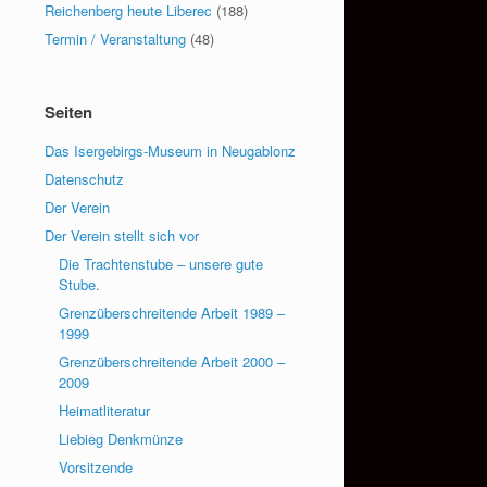
Reichenberg heute Liberec
(188)
Termin / Veranstaltung
(48)
Seiten
Das Isergebirgs-Museum in Neugablonz
Datenschutz
Der Verein
Der Verein stellt sich vor
Die Trachtenstube – unsere gute
Stube.
Grenzüberschreitende Arbeit 1989 –
1999
Grenzüberschreitende Arbeit 2000 –
2009
Heimatliteratur
Liebieg Denkmünze
Vorsitzende