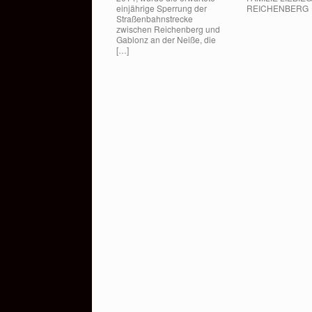
einjährige Sperrung der
REICHENBERG
Straßenbahnstrecke
zwischen Reichenberg und
Gablonz an der Neiße, die
[…]
Beitragsnavigation