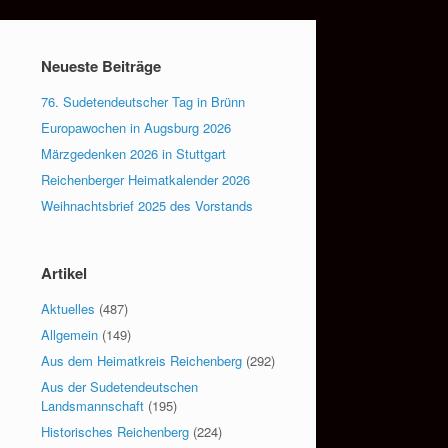
Neueste Beiträge
76. Sudetendeutscher Tag in Brünn
Europawochen in Augsburg 2026
Märzgedenken 2026 in Stuttgart
Reichenberger Heimatkalender 2026
Weihnachtsbrief 2025 des Vorstands
Artikel
Aktuelles
(487)
Allgemein
(149)
Aus dem Heimatkreis Reichenberg
(292)
Aus der Sudetendeutschen
Landsmannschaft
(195)
Historisches Reichenberg
(224)