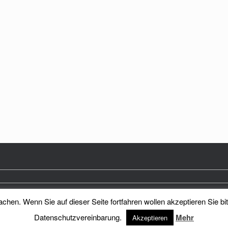
hen. Wenn Sie auf dieser Seite fortfahren wollen akzeptieren Sie bi
Heimatkreis Reichenberg Stadt und Land e.V.
Theme by
SiteOrigin
Datenschutzvereinbarung.
Mehr
Akzeptieren