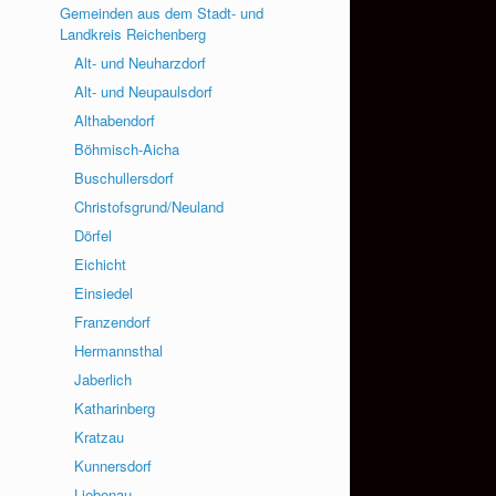
Gemeinden aus dem Stadt- und
Landkreis Reichenberg
Alt- und Neuharzdorf
Alt- und Neupaulsdorf
Althabendorf
Böhmisch-Aicha
Buschullersdorf
Christofsgrund/Neuland
Dörfel
Eichicht
Einsiedel
Franzendorf
Hermannsthal
Jaberlich
Katharinberg
Kratzau
Kunnersdorf
Liebenau