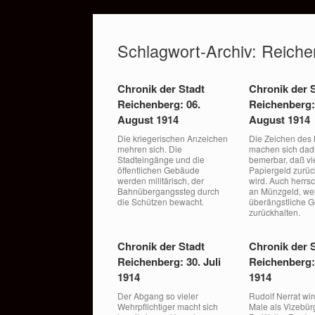
Zum
Inhalt
Schlagwort-Archiv:
Reiche
springen
Chronik der Stadt
Chronik der 
Reichenberg: 06.
Reichenberg:
August 1914
August 1914
Die kriegerischen Anzeichen
Die Zeichen des 
mehren sich. Die
machen sich dad
Stadteingänge und die
bemerbar, daß vi
öffentlichen Gebäude
Papiergeld zurü
werden militärisch, der
wird. Auch herrs
Bahnübergangssteg durch
an Münzgeld, wei
die Schützen bewacht.
überängstliche 
zurückhalten.
Chronik der Stadt
Chronik der 
Reichenberg: 30. Juli
Reichenberg: 
1914
1914
Der Abgang so vieler
Rudolf Nerrat wi
Wehrpflichtiger macht sich
Male als Vizebür