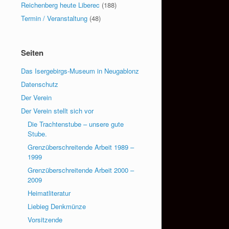
Reichenberg heute Liberec
(188)
Termin / Veranstaltung
(48)
Seiten
Das Isergebirgs-Museum in Neugablonz
Datenschutz
Der Verein
Der Verein stellt sich vor
Die Trachtenstube – unsere gute
Stube.
Grenzüberschreitende Arbeit 1989 –
1999
Grenzüberschreitende Arbeit 2000 –
2009
Heimatliteratur
Liebieg Denkmünze
Vorsitzende