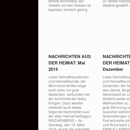
bereits bemerkbar, der
Dr. Walter Raetz
Verkehr auf den Gassen ist
Stadtrat gewählt.
tagsüber ziemlich gering.
NACHRICHTEN AUS
NACHRICHT
DER HEIMAT: Mai
DER HEIMAT
2014
Dezember
Liebe Heimatfreundinnen
Liebe Heimatfre
und Heimatfreunde, der
und Heimatfreun
Wonnemonat Mai möge
Dezember, der le
euch allen nur gute
des Jahres, fängt
Gedanken, verbunden mit
Adventszeit an u
der Schönheit der Natur,
fließend weiter a
bringen. Dazu werden
Weihnachten zu. 
vielleicht auch etwas
gute Stimmung 
folgende Nachrichten aus
ausruhen währen
der alten Heimat beitragen:
Vorbereitungen 
REICHENBERG – An
Fest wünsche ich
Samstag, den 15. März
und Ruhe beim 
2014, wurde die erwartete
FAMILIE LIEBIEG