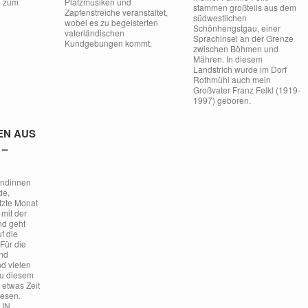
e zum
Platzmusiken und
stammen großteils aus dem
Zapfenstreiche veranstaltet,
südwestlichen
wobei es zu begeisterten
Schönhengstgau, einer
vaterländischen
Sprachinsel an der Grenze
Kundgebungen kommt.
zwischen Böhmen und
Mähren. In diesem
Landstrich wurde im Dorf
Rothmühl auch mein
Großvater Franz Felkl (1919-
1997) geboren.
EN AUS
 –
undinnen
de,
tzte Monat
 mit der
nd geht
uf die
Für die
und
d vielen
zu diesem
 etwas Zeit
Lesen.
 IN