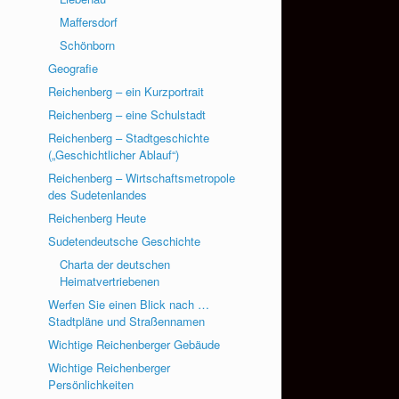
Maffersdorf
Schönborn
Geografie
Reichenberg – ein Kurzportrait
Reichenberg – eine Schulstadt
Reichenberg – Stadtgeschichte
(„Geschichtlicher Ablauf“)
Reichenberg – Wirtschaftsmetropole
des Sudetenlandes
Reichenberg Heute
Sudetendeutsche Geschichte
Charta der deutschen
Heimatvertriebenen
Werfen Sie einen Blick nach …
Stadtpläne und Straßennamen
Wichtige Reichenberger Gebäude
Wichtige Reichenberger
Persönlichkeiten