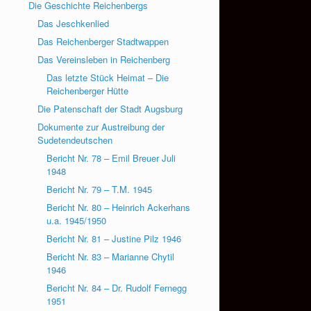
Die Geschichte Reichenbergs
Das Jeschkenlied
Das Reichenberger Stadtwappen
Das Vereinsleben in Reichenberg
Das letzte Stück Heimat – Die
Reichenberger Hütte
Die Patenschaft der Stadt Augsburg
Dokumente zur Austreibung der
Sudetendeutschen
Bericht Nr. 78 – Emil Breuer Juli
1948
Bericht Nr. 79 – T.M. 1945
Bericht Nr. 80 – Heinrich Ackerhans
u.a. 1945/1950
Bericht Nr. 81 – Justine Pilz 1946
Bericht Nr. 83 – Marianne Chytil
1946
Bericht Nr. 84 – Dr. Rudolf Fernegg
1951