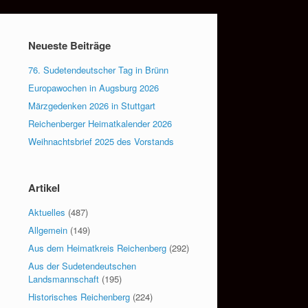
Neueste Beiträge
76. Sudetendeutscher Tag in Brünn
Europawochen in Augsburg 2026
Märzgedenken 2026 in Stuttgart
Reichenberger Heimatkalender 2026
Weihnachtsbrief 2025 des Vorstands
Artikel
Aktuelles
(487)
Allgemein
(149)
Aus dem Heimatkreis Reichenberg
(292)
Aus der Sudetendeutschen
Landsmannschaft
(195)
Historisches Reichenberg
(224)