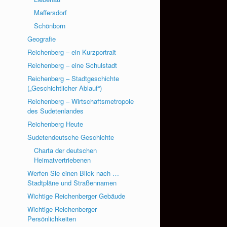
Maffersdorf
Schönborn
Geografie
Reichenberg – ein Kurzportrait
Reichenberg – eine Schulstadt
Reichenberg – Stadtgeschichte
(„Geschichtlicher Ablauf“)
Reichenberg – Wirtschaftsmetropole
des Sudetenlandes
Reichenberg Heute
Sudetendeutsche Geschichte
Charta der deutschen
Heimatvertriebenen
Werfen Sie einen Blick nach …
Stadtpläne und Straßennamen
Wichtige Reichenberger Gebäude
Wichtige Reichenberger
Persönlichkeiten