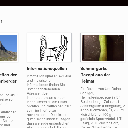
n
Informationsquellen
Schmorgurke –
ften der
Rezept aus der
Informationsquellen Aktuelle
enberger
und historische
Heimat
Informationen finden Sie
Ein Rezept von Urd Rothe-
unter nachstehenden
Seeliger,
Adressen. Bei
hütte stellt
Heimatkreisbetreuerin für
Internetadressen werden
weise so
Reichenberg. Zutaten: 1
Ihnen sicherlich die Enkel,
 eine
Schmorgurke (Landgurke), 2
Nichten und Neffen behilflich
Knoblauchzehen, Öl, 250 ml
sein, im Internet zu
 einfachen
Fleischbrühe, 100 g
recherchieren. Dies ist ein
 uns bei
geröstete Speckwürfel, 1 TL
guter Schritt ihnen zu sagen,
r Schutz
Essig, ½ TL Zucker, Salz,
dass sie sudetendeutscher
ee und
Pfeffer, ½ Becher Saure
Abstammung sind. Sollten