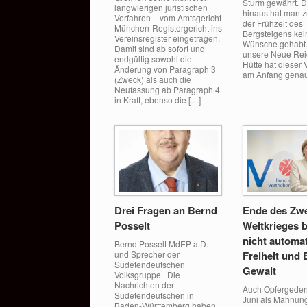
Sturm gewährt. 
langwierigen juristischen
hinaus hat man z
Verfahren – vom Amtsgericht
der Frühzeit des
München-Registergericht ins
Bergsteigens kei
Vereinsregister eingetragen.
Wünsche gehabt
Damit sind ab sofort und
unsere Neue Re
endgültig sowohl die
Hütte hat dieser 
Änderung von Paragraph 3
am Anfang genau
(Zweck) als auch die
Neufassung ab Paragraph 4
in Kraft, ebenso die […]
Drei Fragen an Bernd
Ende des Zwe
Posselt
Weltkrieges 
nicht automa
Bernd Posselt MdEP a.D.
und Sprecher der
Freiheit und 
Sudetendeutschen
Gewalt
Volksgruppe Die
Nachrichten der
Auch Opfergede
Sudetendeutschen in
Juni als Mahnun
Baden-Württemberg haben