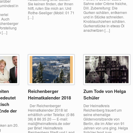
Darüber
Sahne oder Crème fraîche,
Sie keinen finden, der Ihnen
umindest in
Dill. Zubereitung: Die
hilft, rufen Sie mich an: Urd
Gurken schälen, entkernen
Rothe-Seeliger (Mobil: 01 71
nerlei
und in Stücke schneiden.
[…]
. Auch
Knoblauchzehen schälen.
ichenberger
Gurkenstücke in etwas Öl
Vorstellung
anschwitzen […]
 […]
iten
Reichenberger
Zum Tode von Helga
bedeutet
Heimatkalender 2018
Schüler
tisch
Der Reichenberger
Der Heimatkreis
Ende der
Heimatkalender 2018 ist
Reichenberg trauert um
erhältlich unter Telefax: (0 86
seine ehemalige
38) 8 86 35 20 — E-mail:
Gildenvorsitzende von
mail@heimatkreis.de oder
Berlin, die im Alter von 91
nken am 20.
per Brief: Heimatkreis
Jahren von uns ging. Helga
g
Reichenberg Stadt und Land
Schüler fand zum