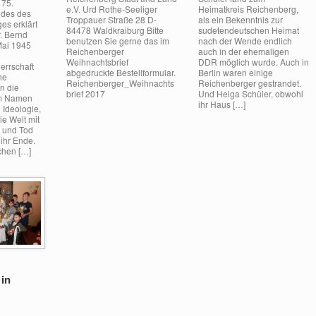
 75.
e.V. Urd Rothe-Seeliger
Heimatkreis Reichenberg,
ndes des
Troppauer Straße 28 D-
als ein Bekenntnis zur
es erklärt
84478 Waldkraiburg Bitte
sudetendeutschen Heimat
. Bernd
benutzen Sie gerne das im
nach der Wende endlich
 Mai 1945
Reichenberger
auch in der ehemaligen
Weihnachtsbrief
DDR möglich wurde. Auch in
errschaft
abgedruckte Bestellformular.
Berlin waren einige
he
Reichenberger_Weihnachts
Reichenberger gestrandet.
n die
brief 2017
Und Helga Schüler, obwohl
im Namen
ihr Haus […]
 Ideologie,
ie Welt mit
g und Tod
 ihr Ende.
chen […]
:
 in