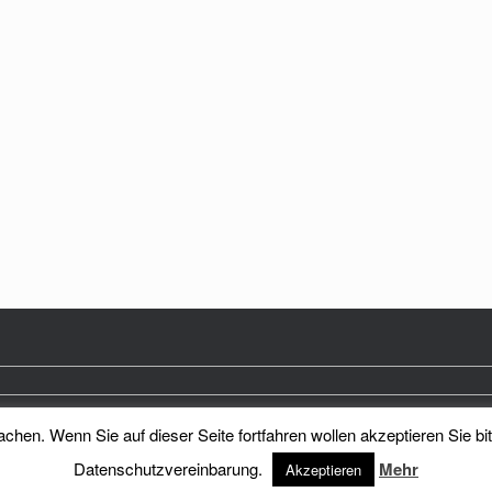
hen. Wenn Sie auf dieser Seite fortfahren wollen akzeptieren Sie bi
Heimatkreis Reichenberg Stadt und Land e.V.
Theme by
SiteOrigin
Datenschutzvereinbarung.
Mehr
Akzeptieren