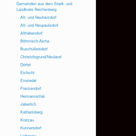
Gemeinden aus dem Stadt- und
Landkreis Reichenberg
Alt- und Neuharzdorf
Alt- und Neupaulsdorf
Althabendorf
Böhmisch-Aicha
Buschullersdorf
Christofsgrund/Neuland
Dörfel
Eichicht
Einsiedel
Franzendorf
Hermannsthal
Jaberlich
Katharinberg
Kratzau
Kunnersdorf
Liebenau