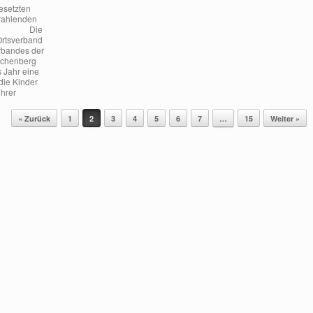
besetzten
trahlenden
n Die
rtsverband
rbandes der
ichenberg
s Jahr eine
 die Kinder
ihrer
« Zurück
1
2
3
4
5
6
7
…
15
Weiter »