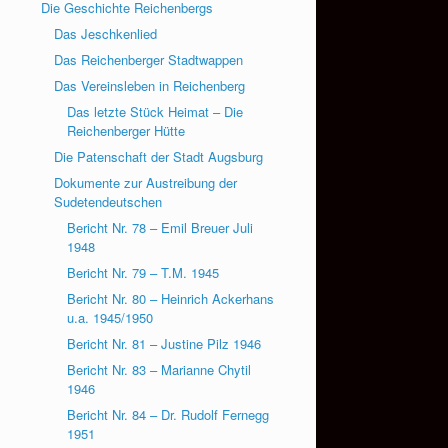
Die Geschichte Reichenbergs
Das Jeschkenlied
Das Reichenberger Stadtwappen
Das Vereinsleben in Reichenberg
Das letzte Stück Heimat – Die
Reichenberger Hütte
Die Patenschaft der Stadt Augsburg
Dokumente zur Austreibung der
Sudetendeutschen
Bericht Nr. 78 – Emil Breuer Juli
1948
Bericht Nr. 79 – T.M. 1945
Bericht Nr. 80 – Heinrich Ackerhans
u.a. 1945/1950
Bericht Nr. 81 – Justine Pilz 1946
Bericht Nr. 83 – Marianne Chytil
1946
Bericht Nr. 84 – Dr. Rudolf Fernegg
1951