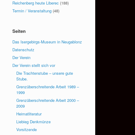
Reichenberg heute Liberec
(188)
Termin / Veranstaltung
(48)
Seiten
Das Isergebirgs-Museum in Neugablonz
Datenschutz
Der Verein
Der Verein stellt sich vor
Die Trachtenstube – unsere gute
Stube.
Grenzüberschreitende Arbeit 1989 –
1999
Grenzüberschreitende Arbeit 2000 –
2009
Heimatliteratur
Liebieg Denkmünze
Vorsitzende