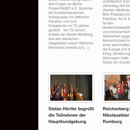
unerlässlich Zum
drei Fragen an Bernd
Jahrestag des E
Posselt MdEP a.D. Sprecher
Zweiten Weltkrieg
der Sudetendeutschen
BdV-Präsident Dr
Volksgruppe zur aktuellen
Fabritius: Am 8.
Situation und zum
fanden
Kriegsende vor 75 Jahren
deutscheGewalth
gestellt. Vor 75 Jahren
und millionenfac
endete der Zweite Weltkrieg.
Verbrechen gege
Aus den deutschen
Menschlichkeit 
Ostgebieten waren Millionen
einer wahnhaften
Menschen bereits auf […]
die Europa und d
Krieg, Zerstörun
überzogen hatte,
Diese von Deuts
Stefan Hörtler begrüßt
Reichenberg
die Teilnehmer der
Nikolausfeier
Hauptkundgebung
Rumburg